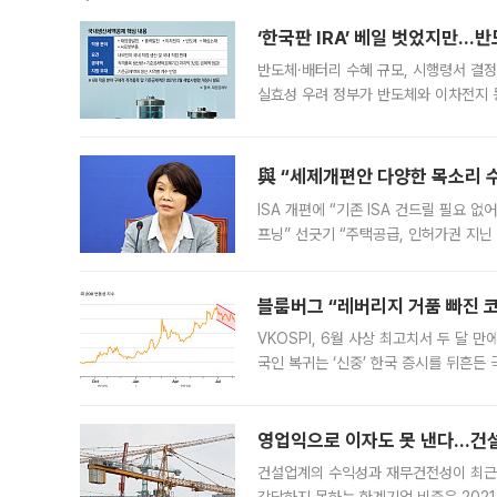
‘한국판 IRA’ 베일 벗었지만…
반도체·배터리 수혜 규모, 시행령서 결정
실효성 우려 정부가 반도체와 이차전지 
법(IRA)’으로 불리는 국내생산세액공제
與 “세제개편안 다양한 목소리 
ISA 개편에 “기존 ISA 건드릴 필요 
프닝” 선긋기 “주택공급, 인허가권 지닌
견을 수렴해 당정과 개편안에 대한 조율
블룸버그 “레버리지 거품 빠진 코
VKOSPI, 6월 사상 최고치서 두 달
국인 복귀는 ‘신중’ 한국 증시를 뒤흔
했다. 대규모 반대매매로 레버리지 투자
영업익으로 이자도 못 낸다…건설 
건설업계의 수익성과 재무건전성이 최근