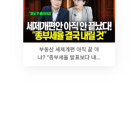
부동산 세제개편 아직 끝 아
냐? "종부세율 발표보다 내릴
것" 장기거주·양도세 전망 I 집
땅지성 I 김인만, 진미윤