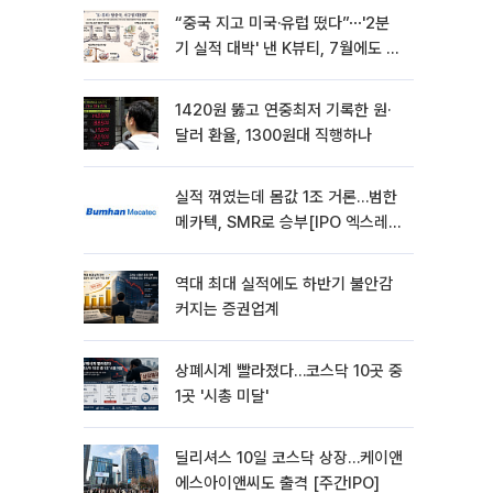
“중국 지고 미국·유럽 떴다”⋯'2분
기 실적 대박' 낸 K뷰티, 7월에도 질
주
1420원 뚫고 연중최저 기록한 원·
달러 환율, 1300원대 직행하나
실적 꺾였는데 몸값 1조 거론…범한
메카텍, SMR로 승부[IPO 엑스레
이]
역대 최대 실적에도 하반기 불안감
커지는 증권업계
상폐시계 빨라졌다…코스닥 10곳 중
1곳 '시총 미달'
딜리셔스 10일 코스닥 상장…케이앤
에스아이앤씨도 출격 [주간IPO]