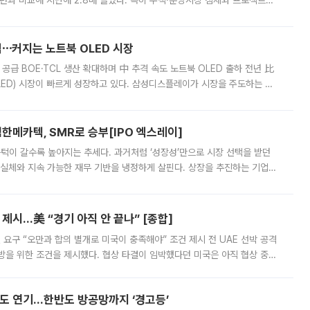
년과 비교해 지난해 2.8배 늘었다. 특히 주택·분양시장 침체와 프로젝트파
 악화가 두드러졌다. 9일 한국건설산업연구원은 ‘2025년 건설업 외감기업
격⋯커지는 노트북 OLED 시장
 공급 BOE·TCL 생산 확대하며 中 추격 속도 노트북 OLED 출하 전년 比
ED) 시장이 빠르게 성장하고 있다. 삼성디스플레이가 시장을 주도하는 가
 확대에 나서면서 노트북 OLED 시장을 둘러싼 경쟁이 치열해지고 있다. 9
한메카텍, SMR로 승부[IPO 엑스레이]
 문턱이 갈수록 높아지는 추세다. 과거처럼 ‘성장성’만으로 시장 선택을 받던
 실체와 지속 가능한 재무 기반을 냉정하게 살핀다. 상장을 추진하는 기업들
를 입증해야 하는 시험대에 섰다. 본지는 상장을 앞둔 기업의 기술 경쟁
제시…美 “경기 아직 안 끝나” [종합]
 요구 “오만과 합의 별개로 미국이 충족해야” 조건 제시 전 UAE 선박 공격
방을 위한 조건을 제시했다. 협상 타결이 임박했다던 미국은 아직 협상 중이
현지시간) 모하마드 바게르 졸가드르 이란 최고국가안보회의 사무총장은 타
품도 연기…한반도 방공망까지 ‘경고등’