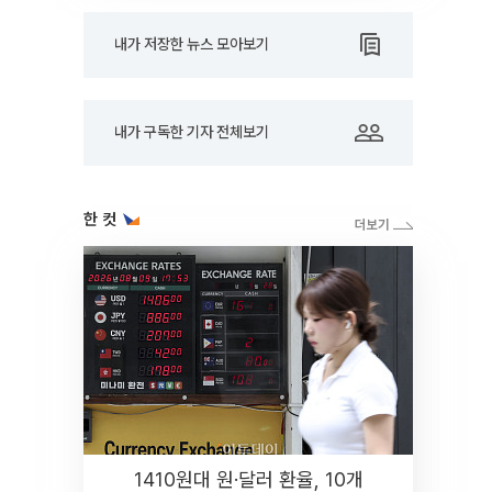
내가 저장한 뉴스 모아보기
내가 구독한 기자 전체보기
한 컷
1410원대 원·달러 환율, 10개