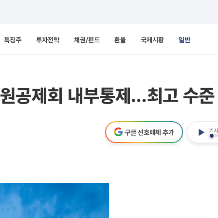
특징주
투자전략
채권/펀드
환율
국제시황
일반
원공제회 내부통제…최고 수준 
기사
구글 선호매체 추가