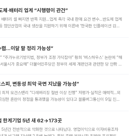
반도체·배터리 업계 “시행령이 관건”
 배터리 셀 빠지면 반쪽 지원…업계 촉각 국내 판매 요건 변수…반도체 업계
등 첨단산업의 국내 생산을 지원하기 위해 이른바 ‘한국판 인플레이션 감축
를 신설했지만, 업계에서는 세부 지원 대상에 따라 정책 효과가 크게 달라
수렴…이달 말 정리 가능성”
없어” “주가누르기방지법, 정부가 조정 가닥잡아” 황희 ‘버스하우스’ 논란에 “해
 서울시가 중요해” 더불어민주당은 정부의 세제 개편안과 관련한 당 안팎 의
에 나서겠다고 예고했다. 민주당은 8월 말 당정 조율을 거친 개편안이
스피, 변동성 최악 국면 지났을 가능성”
 만에 최저 모건스탠리 “디레버리징 절반 이상 진행” 저평가·실적은 매력적…외
든 극심한 혼란이 정점을 통과했을 가능성이 있다고 블룸버그통신이 9일 진단
가 상당 부분 정리된 데다 금융당국의 규제 강화로 고위험 상품 거래도 급감
한계기업 5년 새 62→173곳
 5년간 전반적으로 악화한 것으로 나타났다. 영업이익으로 이자비용조차