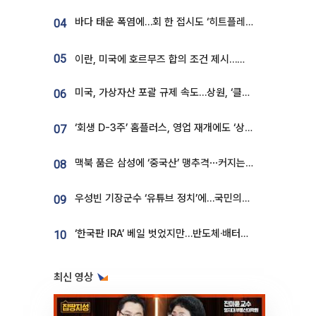
바다 태운 폭염에…회 한 접시도 ‘히트플레이션’
04
05
이란, 미국에 호르무즈 합의 조건 제시…美 “경기 아직 안 끝나” [종합]
미국, 가상자산 포괄 규제 속도…상원, ‘클래리티법’ 9월 절차투표 추진
06
‘회생 D-3주’ 홈플러스, 영업 재개에도 ‘상품 공급망’ 복구가 생존 관건
07
맥북 품은 삼성에 ‘중국산’ 맹추격⋯커지는 노트북 OLED 시장
08
우성빈 기장군수 ‘유튜브 정치’에…국민의힘 군의원들 집단 반발
09
‘한국판 IRA’ 베일 벗었지만…반도체·배터리 업계 “시행령이 관건”
10
최신 영상