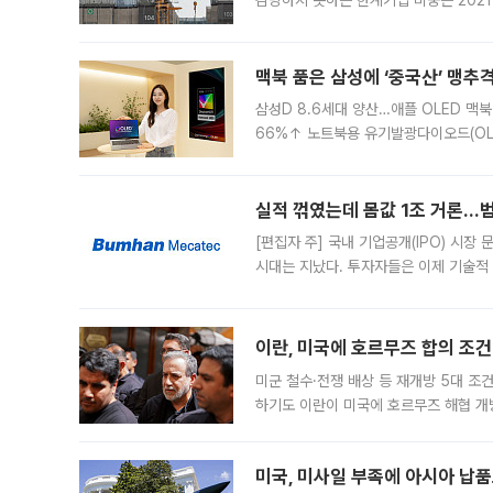
감당하지 못하는 한계기업 비중은 2021
이낸싱(PF) 부담이 집중된 건축 부문의
경영
맥북 품은 삼성에 ‘중국산’ 맹추
삼성D 8.6세대 양산…애플 OLED 맥북
66%↑ 노트북용 유기발광다이오드(OL
운데 중국 BOE와 TCL CSOT도 생산
일 업계에 따르면 삼성
실적 꺾였는데 몸값 1조 거론…범
[편집자 주] 국내 기업공개(IPO) 시장
시대는 지났다. 투자자들은 이제 기술적
은 거시경제 불확실성 속에 실적과 성과
이란, 미국에 호르무즈 합의 조건 
미군 철수·전쟁 배상 등 재개방 5대 조건
하기도 이란이 미국에 호르무즈 해협 개
라며 조심스러운 반응을 보였다. 8일(
미국, 미사일 부족에 아시아 납