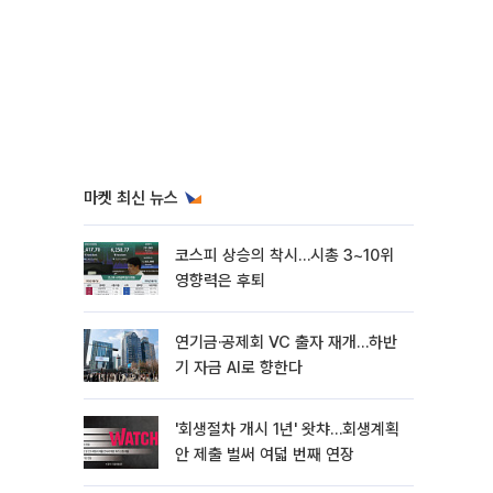
마켓 최신 뉴스
코스피 상승의 착시…시총 3~10위
영향력은 후퇴
연기금·공제회 VC 출자 재개…하반
기 자금 AI로 향한다
'회생절차 개시 1년' 왓챠…회생계획
안 제출 벌써 여덟 번째 연장