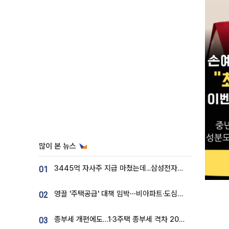
많이 본 뉴스
3445억 자사주 지급 마쳤는데...삼성전자 DX노조, 뒤늦은 '떼쓰기 집회'
01
영끌 '주택공급' 대책 임박⋯비아파트·도심복합까지 총동원
02
종부세 개편에도…1·3주택 종부세 격차 2028년부터 확대
03