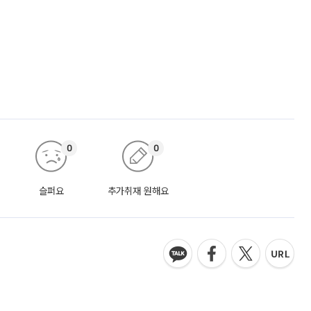
0
0
슬퍼요
추가취재 원해요