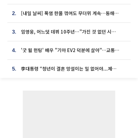
[내일 날씨] 폭염 한풀 꺾여도 무더위 계속⋯동해안 이틀 연속 비
2.
임영웅, 어느덧 데뷔 10주년⋯"가진 것 없던 시절, 내 앞엔 20명의 팬뿐"
3.
'굿 윌 헌팅' 배우 "기아 EV2 덕분에 살아"…교통사고 후 안전성 극찬
4.
李대통령 “청년이 결혼 망설이는 일 없어야...제도상 불이익 조사”
5.