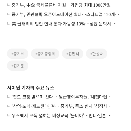
중기부, 中企 국제물류비 지원…기업당 최대 1000만원
중기부, 민관협력 오픈이노베이션 확대…스타트업 120개사 지원
美 클래리티 법안 연내 통과 가능성 13%…상원 문턱서 제동
#중기부
#중기중앙회
#김민석
#한성숙
#김기문
서이원 기자의 주요 뉴스
‘집도 코칭 받으며 산다’…월급쟁이부자들, ‘내집마련’ 신청 증가세
‘창업-도약-재도전’ 연결… 중기부, 중소·벤처 ‘성장사다리’ 짓는다
우즈벡서 보폭 넓히는 비상교육 ‘올비아’…인니·일본 진출 타진