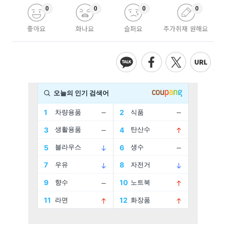
0
0
0
0
좋아요
화나요
슬퍼요
추가취재 원해요