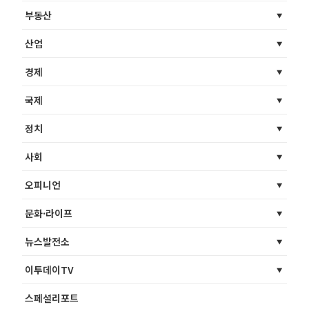
부동산
산업
경제
국제
정치
사회
오피니언
문화·라이프
뉴스발전소
이투데이TV
스페셜리포트