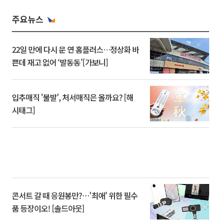
주요뉴스
22일 만에 다시 문 연 홈플러스…정상화 바
쁜데 재고 없어 ‘발동동’[가보니]
입추매직 '불발', 처서매직은 올까요? [해
시태그]
콘서트 갈 때 응원봉만?⋯'최애' 위한 필수
품 등장이오! [솔드아웃]