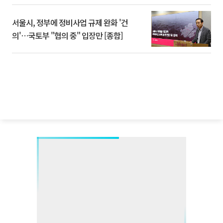
서울시, 정부에 정비사업 규제 완화 '건
의'⋯국토부 "협의 중" 입장만 [종합]