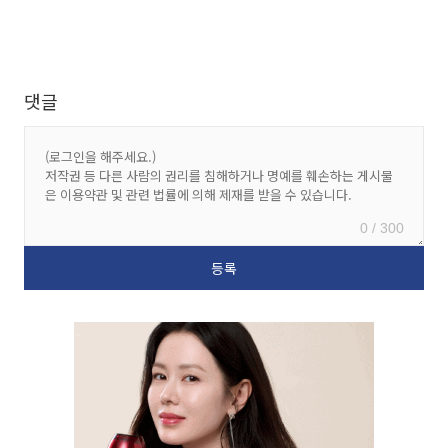
댓글
0 / 300