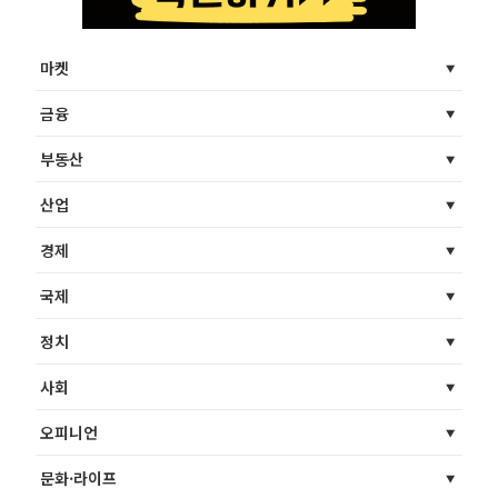
마켓
금융
부동산
산업
경제
국제
정치
사회
오피니언
문화·라이프