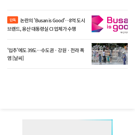
논란의 'Busan is Good'…8억 도시
단독
브랜드, 용산 대통령실 CI 업체가 수행
'입추'에도 39도⋯수도권ㆍ강원ㆍ전라 폭
염 [날씨]