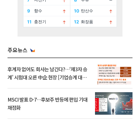
주요뉴스
후계자 없어도 회사는 남긴다?…‘제3자 승
계’ 시험대 오른 中企 현장 [기업승계 대전
환]
MSCI 발표 D-7…후보주 반등에 편입 기대
재점화