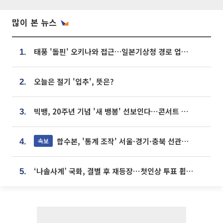
많이 본 뉴스
태풍 '돌핀' 오키나와 접근…일본기상청 경로 업데이트
1.
오늘은 절기 '입추', 뜻은?
2.
빅뱅, 20주년 기념 '새 뱅봉' 선보인다⋯콘서트 앞두고 팝업 개최
3.
합수본, '통계 조작' 서울·경기·충북 선관위 등 추가 압수수색
속보
4.
‘나솔사계’ 국화, 결별 후 재등장⋯첫인상 투표 휩쓸고 ‘인기녀’ 등극
5.