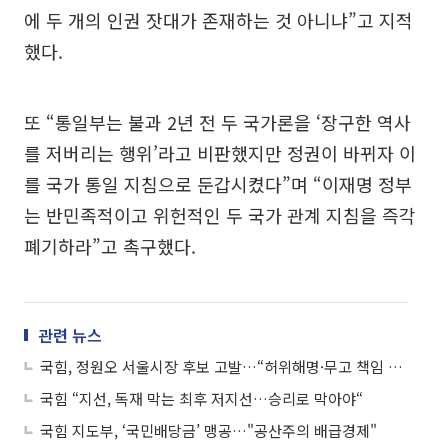
에 두 개의 인권 잣대가 존재하는 것 아니냐”고 지적
했다.
또 “통일부는 불과 2년 전 두 국가론을 ‘장구한 역사
를 저버리는 행위’라고 비판했지만 정권이 바뀌자 이
를 국가 통일 지침으로 둔갑시켰다”며 “이재명 정부
는 반민족적이고 위헌적인 두 국가 관계 지침을 즉각
폐기하라”고 촉구했다.
관련 뉴스
국힘, 정원오 서울시장 후보 고발…“허위해명·무고 책임 물을 것”
국힘 “지선, 독재 막는 최후 저지선…승리로 막아야“
국힘 지도부, ‘국민배당금’ 맹공…"공산주의 배급경제"