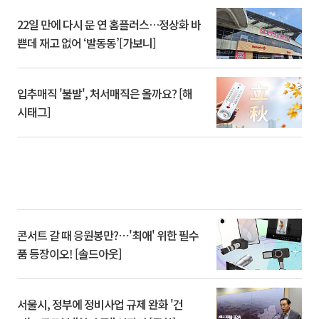
22일 만에 다시 문 연 홈플러스…정상화 바
쁜데 재고 없어 ‘발동동’[가보니]
입추매직 '불발', 처서매직은 올까요? [해
시태그]
콘서트 갈 때 응원봉만?⋯'최애' 위한 필수
품 등장이오! [솔드아웃]
서울시, 정부에 정비사업 규제 완화 '건