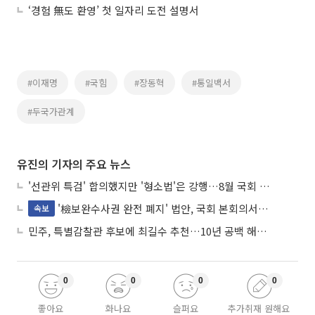
‘경험 無도 환영’ 첫 일자리 도전 설명서
#이재명
#국힘
#장동혁
#통일백서
#두국가관계
유진의 기자의 주요 뉴스
'선관위 특검' 합의했지만 '형소법'은 강행…8월 국회 '입법 2차전' 예고
'檢보완수사권 완전 폐지' 법안, 국회 본회의서 민주당 주도 통과
속보
민주, 특별감찰관 후보에 최길수 추천…10년 공백 해소 속도
0
0
0
0
좋아요
화나요
슬퍼요
추가취재 원해요