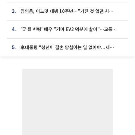
임영웅, 어느덧 데뷔 10주년⋯"가진 것 없던 시절, 내 앞엔 20명의 팬뿐"
3.
'굿 윌 헌팅' 배우 "기아 EV2 덕분에 살아"…교통사고 후 안전성 극찬
4.
李대통령 “청년이 결혼 망설이는 일 없어야...제도상 불이익 조사”
5.