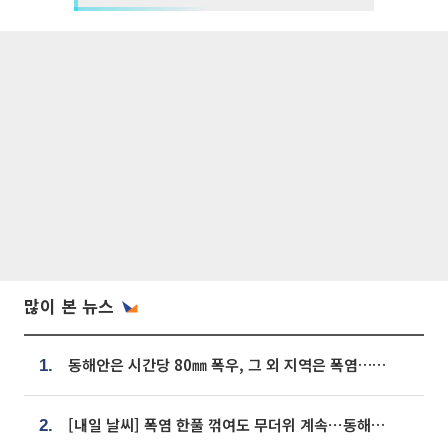
많이 본 뉴스
동해안은 시간당 80㎜ 폭우, 그 외 지역은 폭염…‘극과 극 날씨’
1.
[내일 날씨] 폭염 한풀 꺾여도 무더위 계속⋯동해안 이틀 연속 비
2.