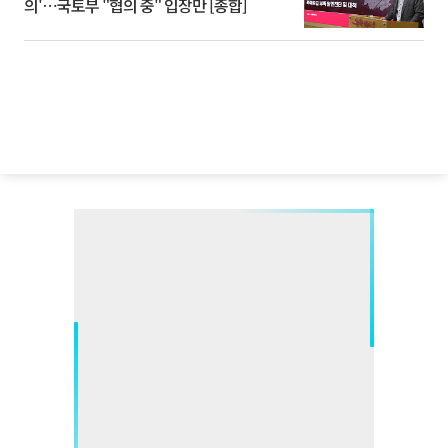
의'⋯국토부 "협의 중" 입장만 [종합]