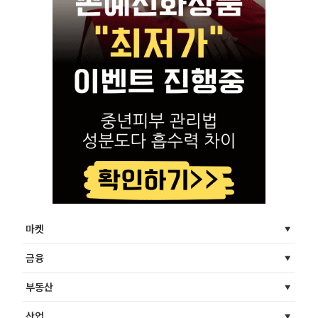
마켓
금융
부동산
산업