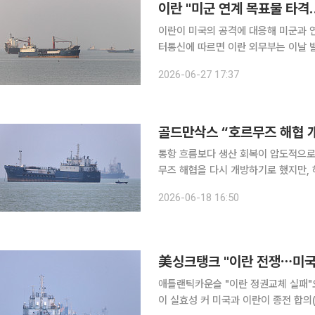
이란 "미군 연계 목표물 타격
이란이 미국의 공격에 대응해 미군과 연계된 목표
터통신에 따르면 이란 외무부는 이날 발
식을 위한 양해각서를 위반했다"며 이
2026-06-27 17:37
았다. 이란 측은 이번 공격이 "방어적
골드만삭스 “호르무즈 해협 개
통항 흐름보다 생산 회복이 압도적으로
무즈 해협을 다시 개방하기로 했지만,
나왔다. 17일(현지시간) 블룸버그통신에 따르면 골드만삭스는 ‘전쟁 이전의 호르무즈 해협 수송량
2026-06-18 16:50
70%가 새로운 100%가 될 수 있다’
美싱크탱크 "이란 전쟁⋯미국 
애틀랜틱카운슬 "이란 정권교체 실패"
이 실효성 커 미국과 이란이 종전 합의(MOU)에 성공한 반면, 미국 전문가들은 “핵심 쟁점은 여전