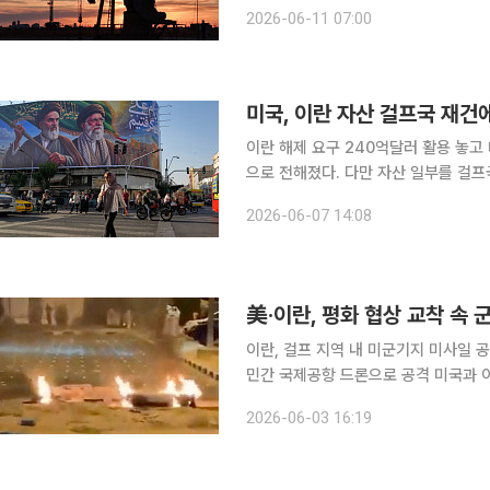
러(2.07%) 상승한 배럴당 90.03
2026-06-11 07:00
러(1.8%) 오른 배럴당 93.10달러로 
미국, 이란 자산 걸프국 재건
이란 해제 요구 240억달러 활용 놓고
으로 전해졌다. 다만 자산 일부를 걸프
났다. 6일(현지시간) 블룸버그통신은 미국 행정부 고위 관리를 인용해 동결 자산 해제 논의가 휴전
2026-06-07 14:08
美·이란, 평화 협상 교착 속 
이란, 걸프 지역 내 미군기지 미사일 
민간 국제공항 드론으로 공격 미국과 이란 간 평화 협상 교착이 지속되는 가운데 양측이 군사적 충
돌을 주고받으며 중동 지역의 긴장감이 커지고 있다. 2일(현지시간) 로
2026-06-03 16:19
레인과 쿠웨이트에 있는 미군 기지를 