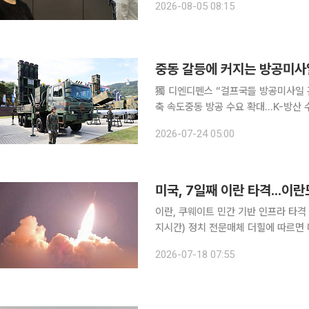
2026-08-05 08:15
영해 1420원대 안착을 시도할 것으로
獨 디엔디펜스 “걸프국들 방공미사일 
축 속도중동 방공 수요 확대…K-방산 수출 기회 커지나 도널드 트럼
공습을 다시 재개한 가운데 이란으로부
2026-07-24 05:00
공미사일 수입에 대한 관심이 다시 커지
미국, 7일째 이란 타격...이
이란, 쿠웨이트 민간 기반 인프라 타격 미
지시간) 정치 전문매체 더힐에 따르면
밝혔다. 7일 연속 공습이다. 공습 범위는 확대됐다. 이란 남부 해안을 공격했고 주요 항구 도시인 반
2026-07-18 07:55