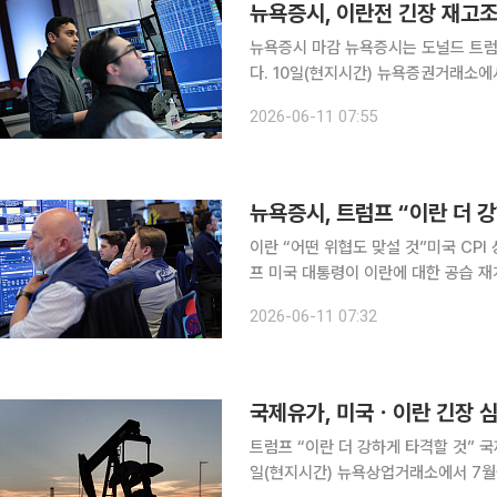
뉴욕증시 마감 뉴욕증시는 도널드 트럼프 미국 대통령이 이란에 대한 공습 재개를 예고하자 하락했
다. 10일(현지시간) 뉴욕증권거래소에서 다우지수는 전 거래일 대비 953.33포인트(1.87%) 하락
한 4만9918.78에 마감했다. S&P50
2026-06-11 07:55
중심의 나스닥지수는 509.32포인트(1
뉴욕증시, 트럼프 “이란 더 강
이란 “어떤 위협도 맞설 것”미국 CP
프 미국 대통령이 이란에 대한 공습 재개를 예고하자 하락했
서 다우지수는 전 거래일 대비 953.33
2026-06-11 07:32
지수는 119.66포인트(1.62%) 내린 7
국제유가, 미국ㆍ이란 긴장 심화
트럼프 “이란 더 강하게 타격할 것” 국
일(현지시간) 뉴욕상업거래소에서 7월물 