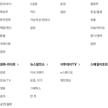
장외/IPO
2금융
분양
중화학
특징주
카드
일반
항공/물류
투자전략
가상자산/핀테크
유통
채권/펀드
일반
의료/바이오
환율
중기/벤처
국제시황
일반
일반
문화·라이프
뉴스발전소
이투데이TV
스페셜리포트
관광
이슈크래커
e스튜디오
방송/TV
요즘, 이거
랭킹영상
영화
그래픽스
음악
한 컷
공연/출판