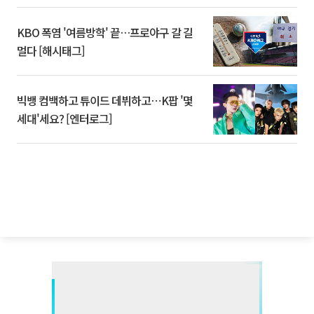
KBO 폭염 '여름방학' 끝…프로야구 갈 길
멀다 [해시태그]
빅뱅 컴백하고 튜이드 데뷔하고⋯K팝 '몇
세대'세요? [엔터로그]