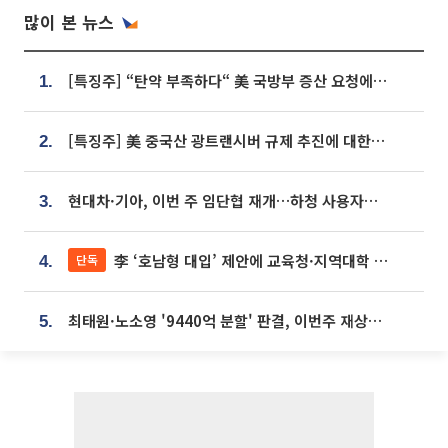
많이 본 뉴스
[특징주] “탄약 부족하다“ 美 국방부 증산 요청에⋯국내 방산주 급등세
1.
[특징주] 美 중국산 광트랜시버 규제 추진에 대한광통신 등 광통신株 강세
2.
현대차·기아, 이번 주 임단협 재개…하청 사용자성 재심도 ‘변수’
3.
李 ‘호남형 대입’ 제안에 교육청·지역대학 서·논술형 입시 연계 '착수'
단독
4.
최태원·노소영 '9440억 분할' 판결, 이번주 재상고 여부 주목
5.