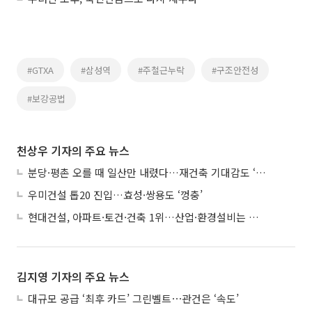
#GTXA
#삼성역
#주철근누락
#구조안전성
#보강공법
천상우 기자의 주요 뉴스
분당·평촌 오를 때 일산만 내렸다…재건축 기대감도 ‘무색’
우미건설 톱20 진입…효성·쌍용도 ‘껑충’
현대건설, 아파트·토건·건축 1위…산업·환경설비는 삼성E&A
김지영 기자의 주요 뉴스
대규모 공급 ‘최후 카드’ 그린벨트⋯관건은 ‘속도’