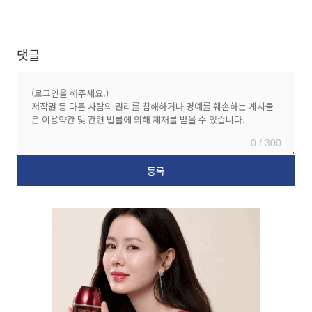
댓글
0 / 300