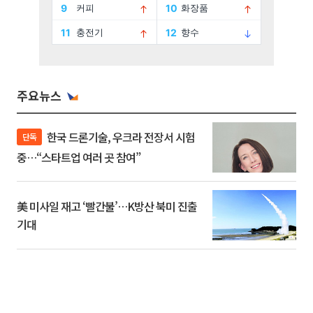
주요뉴스
한국 드론기술, 우크라 전장서 시험
단독
중…“스타트업 여러 곳 참여”
美 미사일 재고 ‘빨간불’…K방산 북미 진출
기대