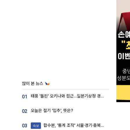
많이 본 뉴스
태풍 '돌핀' 오키나와 접근…일본기상청 경로 업데이트
01
오늘은 절기 '입추', 뜻은?
02
합수본, '통계 조작' 서울·경기·충북 선관위 등 추가 압수수색
03
속보