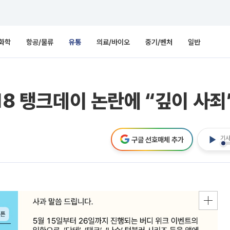
화학
항공/물류
유통
의료/바이오
중기/벤처
일반
18 탱크데이 논란에 “깊이 사죄
기사
구글 선호매체 추가