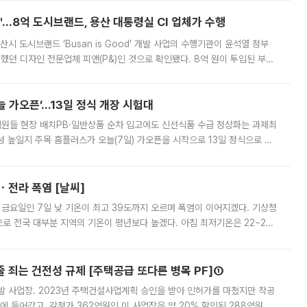
od'…8억 도시브랜드, 용산 대통령실 CI 업체가 수행
시 도시브랜드 ‘Busan is Good’ 개발 사업의 수행기관이 윤석열 정부
여했던 디자인 전문업체 피앤(P&)인 것으로 확인됐다. 8억 원이 투입된 부산
 부족과 디자인 정체성 논란에 휩싸였던 만큼, 사업 선정 과정과 결과물에
 가오픈’...13일 정식 개장 시험대
.직원들 현장 배치PB·일반상품 순차 입고에도 신선식품 수급 정상화는 과제최
 높일지 주목 홈플러스가 오늘(7일) 가오픈을 시작으로 13일 정식으로 재
직원들이 현장 배치되고, PB 상품과 함께 일반 상품 납품도 순차적으로 진행
ㆍ전라 폭염 [날씨]
 금요일인 7일 낮 기온이 최고 39도까지 오르며 폭염이 이어지겠다. 기상청
로 전국 대부분 지역의 기온이 평년보다 높겠다. 아침 최저기온은 22~27
 대부분 지역에 폭염특보가 발효된 가운데 최고체감온도는 35도 안팎까지 올라
줄 죄는 건전성 규제 [주택공급 또다른 병목 PF]①
발 사업장. 2023년 주택건설사업계획 승인을 받아 인허가를 마쳤지만 착공
에 들어갔고, 감정가 362억원인 이 사업장은 약 20% 할인된 288억원에