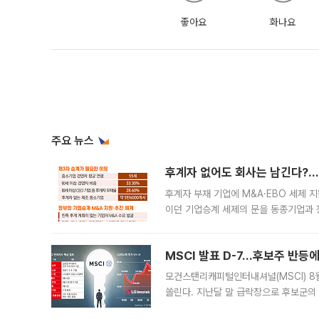
좋아요
화나요
주요 뉴스
후계자 없어도 회사는 남긴다?…‘
후계자 부재 기업에 M&A·EBO 세제 
이던 기업승계 세제의 문을 동종기업과 
대신 M&A나 임직원 인수(EBO)를 통
늘
MSCI 발표 D-7…후보주 반등
모건스탠리캐피털인터내셔널(MSCI) 8
쏠린다. 지난달 말 급락장으로 후보군의
가능성과 지수 추종 자금 유입 기대가 