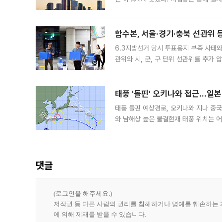
3차 공매까지 진행됐으나 모두 유찰됐다.
후
합수본, 서울·경기·충북 선관위 등
6.3지방선거 당시 투표용지 부족 사태
관위와 시, 군, 구 단위 선관위를 추가
부(김태훈 서울중앙지검 3차장검사)는 
태풍 '돌핀' 오키나와 접근…일
태풍 돌핀 예상경로, 오키나와 지나 중
와 남해상 높은 물결현재 태풍 위치는 어
강한 세력을 유지한 채 일본 오키나와와
댓글