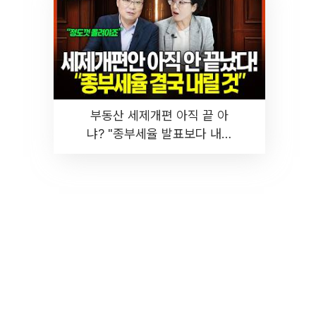
부동산 세제개편 아직 끝 아
냐? "종부세율 발표보다 내릴
것" 장기거주·양도세 전망 I 집
땅지성 I 김인만, 진미윤