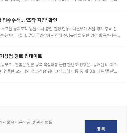
 현재는 4차 공매를 위한 조건 협의가 진행 중이다. 수도권의 주요 주거 배
 압수수색… ‘조작 지침’ 확인
와 투표율 통계조작 등을 수사 중인 검경 합동수사본부가 서울·경기·충북 선
 압수수색에 나섰다. 7일 국민참정권 침해 진상규명을 위한 검경 합동수사본
추가 증거 확보를 위해 중앙선관위, 서울시·경기도·충청북도 선관위, 김포시
본기상청 경로 업데이트
국 동부로…찬홈은 일본 동쪽 북상태풍 돌핀 한반도 영향은…동해안 비·제주
디? 돌핀 오키나와 접근·찬홈 웨이크섬 근해 이동 중 제13호 태풍 ‘돌핀’이
 아마미 지방에 접근하고 있다. 돌핀은 오키나와 부근을 지난 뒤 동중국해