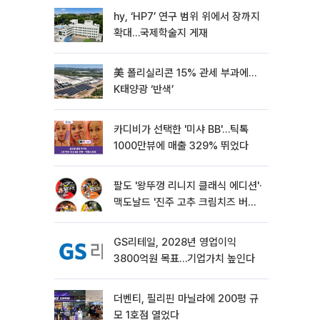
hy, ‘HP7’ 연구 범위 위에서 장까지
확대…국제학술지 게재
美 폴리실리콘 15% 관세 부과에…
K태양광 ‘반색’
카디비가 선택한 '미샤 BB'…틱톡
1000만뷰에 매출 329% 뛰었다
팔도 '왕뚜껑 리니지 클래식 에디션'·
맥도날드 '진주 고추 크림치즈 버거'
외[나왔다 신상]
GS리테일, 2028년 영업이익
3800억원 목표…기업가치 높인다
더벤티, 필리핀 마닐라에 200평 규
모 1호점 열었다