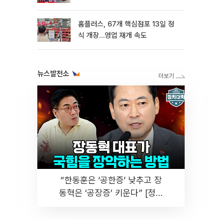
홈플러스, 67개 핵심점포 13일 정
식 개장…영업 재개 속도
뉴스발전소
“한동훈은 ‘공한증’ 낮추고 장
동혁은 ‘공장증’ 키운다” [정치
대학]