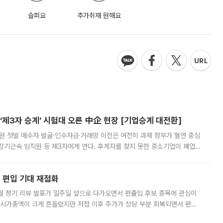
슬퍼요
추가취재 원해요
제3자 승계’ 시험대 오른 中企 현장 [기업승계 대전환]
지원 첫발 매수자 발굴·인수자금·거래망 이전은 여전히 과제 정부가 혈연 중심
장기근속 임직원 등 제3자에게 연다. 후계자를 찾지 못한 중소기업이 폐업
해 기술과 일자리를 남기도록 하겠다는 취지다. 다만 세금 감면만으로 거래를
에 편입 기대 재점화
월 정기 리뷰 발표가 일주일 앞으로 다가오면서 편출입 후보 종목에 관심이
 시가총액이 크게 흔들렸지만 저점 이후 주가가 상당 부분 회복되면서 편입
다시 부각되고 있다. 7일 금융투자업계에 따르면 MSCI는 한국시간으로 오는