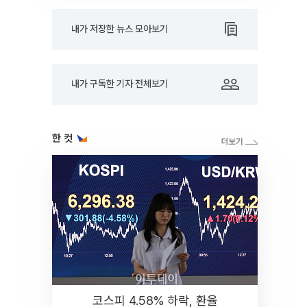
내가 저장한 뉴스 모아보기
내가 구독한 기자 전체보기
한 컷
코스피 4.58% 하락, 환율