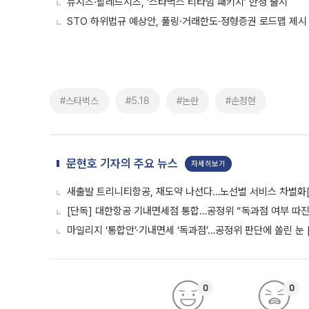
뉴시즈·팔레드시즈, ‘스타벅스 티타임 패키지’ 한정 출시
STO 하위법규 예상안, 풀링·거래한도·정형증권 로드맵 제시
#스타벅스
#5.18
#논란
#손정현
문현호 기자의 주요 뉴스
자세히보기
새출발 트리니티항공, 재도약 나선다…노선별 서비스 차별화
[단독] 대한항공 기내면세점 통합…공정위 “독과점 여부 따진다
마일리지 ‘통합안’·기내면세 ‘독과점’…공정위 판단에 쏠린 눈 
0
0