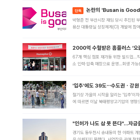
논란의 'Busan is Go
단독
박형준 전 부산시장 재임 당시 추진된 부산
용산 대통령실 상징체계(CI) 개발에 참
도시브랜드 사업이 공개 이후 시민 공감
2000억 수혈받은 홈플러스 ‘오늘
67개 핵심 점포 재가동 위한 빌드업..
소 인력·압축 매장으로 운영…회생 가능성
영업을 시작한다. 핵심 점포 67개에는 
'입추'에도 39도⋯수도권ㆍ강원
절기상 가을의 시작을 알리는 ‘입추’이자
에 따르면 이날 북태평양고기압의 영향으
도, 낮 최고기온은 31~39도로, 전국
"인허가 나도 삽 못 뜬다"…자금
경기도 동두천시 송내동의 한 아파트 개
은 이뤄지지 못했다. 사업장은 공매 절차