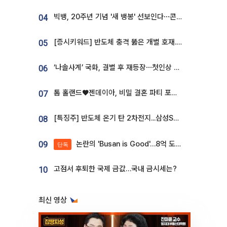
빅뱅, 20주년 기념 '새 뱅봉' 선보인다⋯콘서트 앞두고 팝업 개최
04
[증시키워드] 반도체 충격 뚫은 개별 호재...포스코퓨처엠·에코프로·한화솔루션 '눈길'
05
‘나솔사계’ 국화, 결별 후 재등장⋯첫인상 투표 휩쓸고 ‘인기녀’ 등극
06
톰 홀랜드♥젠데이아, 비밀 결혼 파티 포착⋯호텔 대관비만 9억
07
[특징주] 반도체 온기 탄 2차전지...삼성SDI, 장 초반 7% 넘게 껑충
08
논란의 'Busan is Good'…8억 도시브랜드, 용산 대통령실 CI 업체가 수행
09
단독
고점서 후퇴한 국제 금값…국내 금시세는?
10
최신 영상