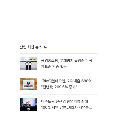
산업 최신 뉴스
공영홈쇼핑, 부패방지·규범준수 국
제표준 인증 획득
[BioS]알테오젠, 2Q 매출 688억
"전년比 269.5% 증가"
비수도권 신산업 창업기업 최대
100% 세액 감면...제3자 사업승계
특례 도입