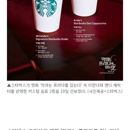
▲스타벅스가 영화 ‘악마는 프라다를 입는다’ 속 미란다와 앤디 캐릭
터를 반영한 커스텀 음료 2종을 10일 선보였다. (사진제공=스타벅스)