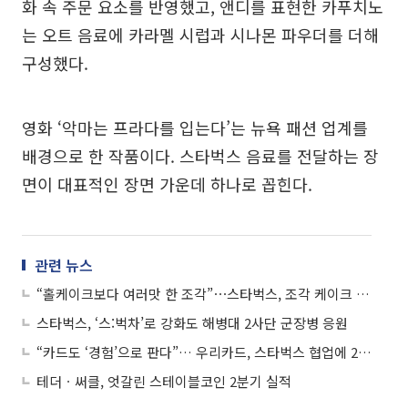
화 속 주문 요소를 반영했고, 앤디를 표현한 카푸치노
는 오트 음료에 카라멜 시럽과 시나몬 파우더를 더해
구성했다.
영화 ‘악마는 프라다를 입는다’는 뉴욕 패션 업계를
배경으로 한 작품이다. 스타벅스 음료를 전달하는 장
면이 대표적인 장면 가운데 하나로 꼽힌다.
관련 뉴스
“홀케이크보다 여러맛 한 조각”⋯스타벅스, 조각 케이크 확대
스타벅스, ‘스:벅차’로 강화도 해병대 2사단 군장병 응원
“카드도 ‘경험’으로 판다”… 우리카드, 스타벅스 협업에 2030 몰렸다
테더ㆍ써클, 엇갈린 스테이블코인 2분기 실적