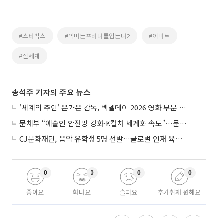
#스타벅스
#악마는프라다를입는다2
#이마트
#신세계
송석주 기자의 주요 뉴스
'세계의 주인' 윤가은 감독, 벡델데이 2026 영화 부문 벡델리안 감독 선정
문체부 “예술인 안전망 강화·K컬처 세계화 속도”…문화강국 청사진 제시
CJ문화재단, 음악 유학생 5명 선발…글로벌 인재 육성 지원
0
0
0
0
좋아요
화나요
슬퍼요
추가취재 원해요