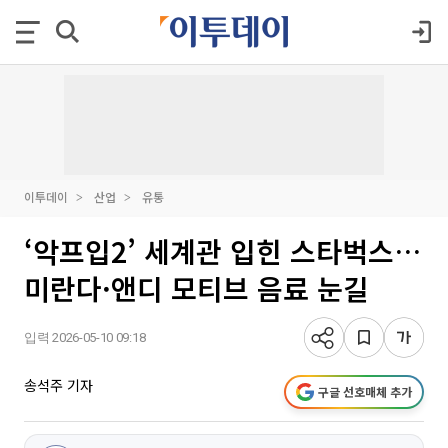
이투데이
산업
유통
‘악프입2’ 세계관 입힌 스타벅스…
미란다·앤디 모티브 음료 눈길
입력 2026-05-10 09:18
송석주 기자
구글 선호매체 추가