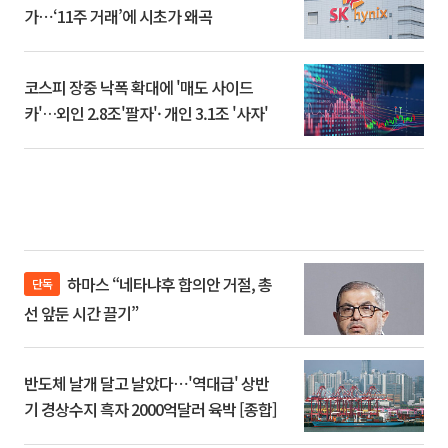
가⋯‘11주 거래’에 시초가 왜곡
코스피 장중 낙폭 확대에 '매도 사이드
카'…외인 2.8조'팔자'· 개인 3.1조 '사자'
하마스 “네타냐후 합의안 거절, 총
단독
선 앞둔 시간 끌기”
반도체 날개 달고 날았다⋯'역대급' 상반
기 경상수지 흑자 2000억달러 육박 [종합]