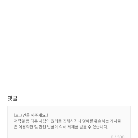
댓글
0 / 300