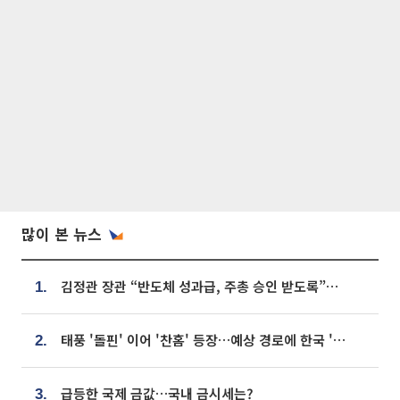
많이 본 뉴스
김정관 장관 “반도체 성과급, 주총 승인 받도록”…상법·자본시장법 개정 시사
1.
태풍 '돌핀' 이어 '찬홈' 등장…예상 경로에 한국 '한숨'
2.
급등한 국제 금값…국내 금시세는?
3.