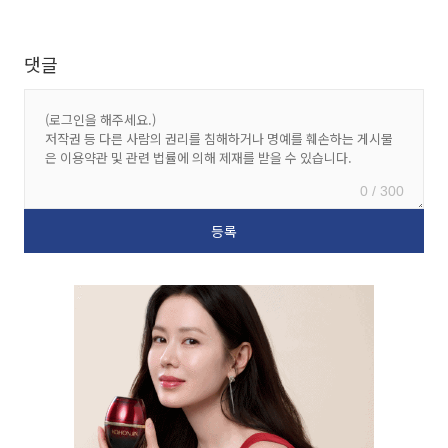
댓글
0 / 300