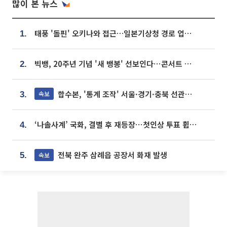
많이 본 뉴스
태풍 '돌핀' 오키나와 접근…일본기상청 경로 업데이트
1.
빅뱅, 20주년 기념 '새 뱅봉' 선보인다⋯콘서트 앞두고 팝업 개최
2.
합수본, '통계 조작' 서울·경기·충북 선관위 등 추가 압수수색
속보
3.
‘나솔사계’ 국화, 결별 후 재등장⋯첫인상 투표 휩쓸고 ‘인기녀’ 등극
4.
전북 완주 삼례읍 공장서 화재 발생
속보
5.