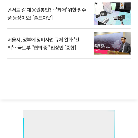
콘서트 갈 때 응원봉만?⋯'최애' 위한 필수
품 등장이오! [솔드아웃]
서울시, 정부에 정비사업 규제 완화 '건
의'⋯국토부 "협의 중" 입장만 [종합]