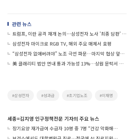
관련 뉴스
트럼프, 이란 공격 재개 논의⋯삼성전자 노사 '최종 담판' 돌입 外
삼성전자 마이크로 RGB TV, 해외 주요 매체서 호평
“삼성전자 없애버려야” 노조 극언 파문…마지막 협상 앞두고 긴장 고조
美 클래리티 법안 연내 통과 가능성 13%…상원 문턱서 제동
#삼성전자
#성과급
#초기업노조
#이재명
세종=김지영 인구정책전문 기자의 주요 뉴스
장기요양 재가급여 수급자 10명 중 7명 “건강 악화해도 집에서”
보건소에서도 대학병원급 진료…전국에 AI 진료지원도구 보급