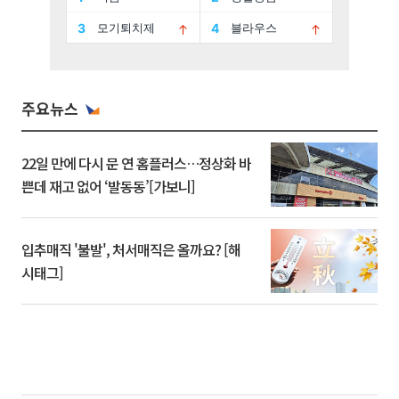
주요뉴스
22일 만에 다시 문 연 홈플러스…정상화 바
쁜데 재고 없어 ‘발동동’[가보니]
입추매직 '불발', 처서매직은 올까요? [해
시태그]