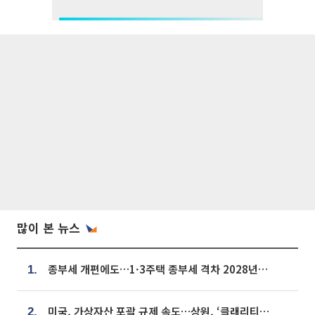
많이 본 뉴스
종부세 개편에도…1·3주택 종부세 격차 2028년부터 확대
1.
미국, 가상자산 포괄 규제 속도…상원, ‘클래리티법’ 9월 절차투표 추진
2.