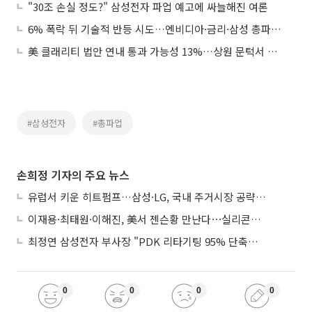
"30조 손실 정도?" 삼성전자 파업 예고에 싸늘해진 여론
6% 폭락 뒤 기술적 반등 시도…엔비디아·금리·삼성 총파업이 분수령
美 클래리티 법안 연내 통과 가능성 13%…상원 문턱서 제동
#삼성전자
#총파업
손희정 기자의 주요 뉴스
유럽서 키운 히트펌프…삼성·LG, 국내 주거시장 공략 ‘속도’
이재용·최태원·이해진, 美서 젠슨황 만난다⋯실리콘밸리 집결하는 AI리더
최정연 삼성전자 부사장 "PDK 리타기팅 95% 단축…에이전트 AI 시범 활용"
0
0
0
0