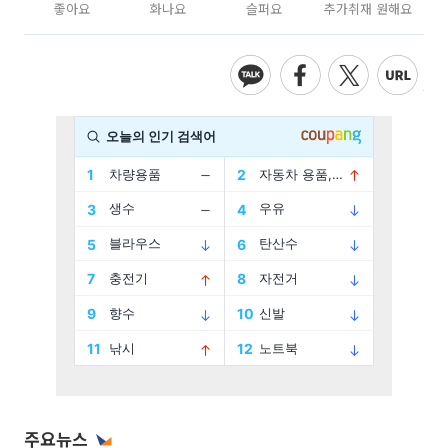
좋아요
화나요
슬퍼요
추가취재 원해요
주요뉴스