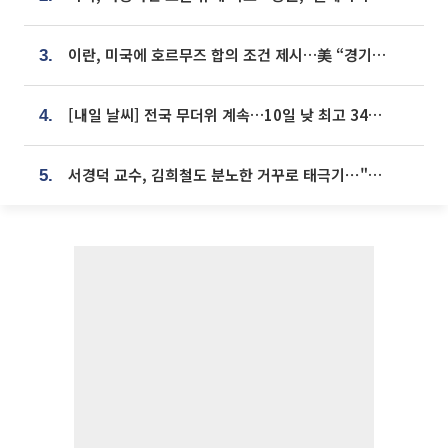
이란, 미국에 호르무즈 합의 조건 제시…美 “경기 아직 안 끝나” [종합]
3.
[내일 날씨] 전국 무더위 계속…10일 낮 최고 34도 육박
4.
서경덕 교수, 김희철도 분노한 거꾸로 태극기⋯"엉터리는 아냐, 아쉬울 뿐"
5.