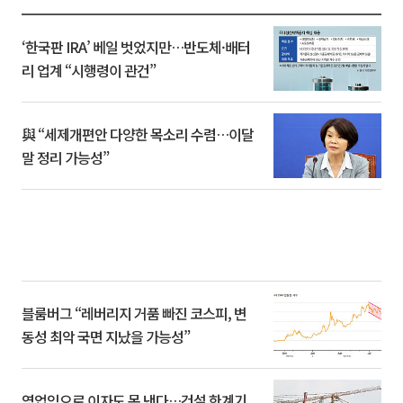
‘한국판 IRA’ 베일 벗었지만…반도체·배터
리 업계 “시행령이 관건”
與 “세제개편안 다양한 목소리 수렴…이달
말 정리 가능성”
블룸버그 “레버리지 거품 빠진 코스피, 변
동성 최악 국면 지났을 가능성”
영업익으로 이자도 못 낸다…건설 한계기