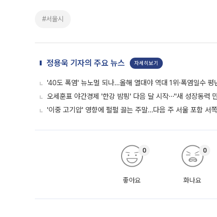
#서울시
정용욱 기자의 주요 뉴스
자세히보기
'40도 폭염' 뉴노멀 되나…올해 열대야 역대 1위·폭염일수 평
오세훈표 야간경제 '한강 밤핑' 다음 달 시작⋯"새 성장동력 만
'이중 고기압' 영향에 펄펄 끓는 주말…다음 주 서울 포함 서
0
0
좋아요
화나요