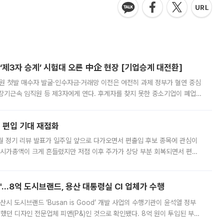
제3자 승계’ 시험대 오른 中企 현장 [기업승계 대전환]
지원 첫발 매수자 발굴·인수자금·거래망 이전은 여전히 과제 정부가 혈연 중심
장기근속 임직원 등 제3자에게 연다. 후계자를 찾지 못한 중소기업이 폐업
해 기술과 일자리를 남기도록 하겠다는 취지다. 다만 세금 감면만으로 거래를
에 편입 기대 재점화
월 정기 리뷰 발표가 일주일 앞으로 다가오면서 편출입 후보 종목에 관심이
 시가총액이 크게 흔들렸지만 저점 이후 주가가 상당 부분 회복되면서 편입
다시 부각되고 있다. 7일 금융투자업계에 따르면 MSCI는 한국시간으로 오는
od'…8억 도시브랜드, 용산 대통령실 CI 업체가 수행
시 도시브랜드 ‘Busan is Good’ 개발 사업의 수행기관이 윤석열 정부
여했던 디자인 전문업체 피앤(P&)인 것으로 확인됐다. 8억 원이 투입된 부산