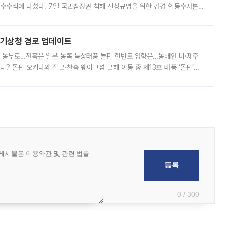
 압수수색에 나섰다. 7일 국민참정권 침해 진상규명을 위한 검경 합동수사본
추가 증거 확보를 위해 중앙선관위, 서울시·경기도·충청북도 선관위, 김포시
본기상청 경로 업데이트
국 동부로…찬홈은 일본 동쪽 북상태풍 돌핀 한반도 영향은…동해안 비·제주
디? 돌핀 오키나와 접근·찬홈 웨이크섬 근해 이동 중 제13호 태풍 ‘돌핀’이
 아마미 지방에 접근하고 있다. 돌핀은 오키나와 부근을 지난 뒤 동중국해
0 / 300