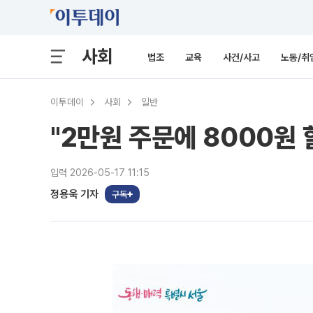
사회
법조
교육
사건/사고
노동/취
이투데이
사회
일반
"2만원 주문에 8000원
입력 2026-05-17 11:15
정용욱 기자
구독