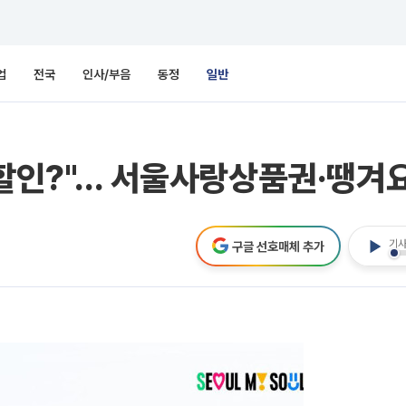
업
전국
인사/부음
동정
일반
 할인?"… 서울사랑상품권·땡겨요
기사
구글 선호매체 추가