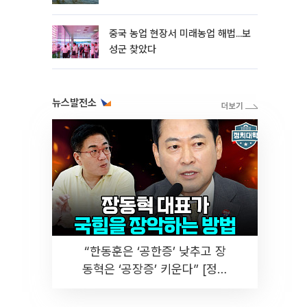
중국 농업 현장서 미래농업 해법...보
성군 찾았다
뉴스발전소
“한동훈은 ‘공한증’ 낮추고 장
동혁은 ‘공장증’ 키운다” [정치
대학]