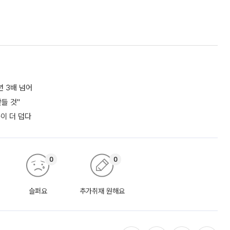
년 3배 넘어
들 것"
쪽이 더 덥다
0
0
슬퍼요
추가취재 원해요