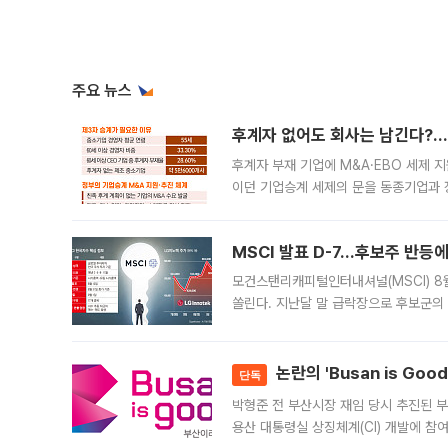
주요 뉴스
후계자 없어도 회사는 남긴다?…‘
후계자 부재 기업에 M&A·EBO 세제 
이던 기업승계 세제의 문을 동종기업과 
대신 M&A나 임직원 인수(EBO)를 통
늘
MSCI 발표 D-7…후보주 반등
모건스탠리캐피털인터내셔널(MSCI) 8
쏠린다. 지난달 말 급락장으로 후보군의
가능성과 지수 추종 자금 유입 기대가 
논란의 'Busan is Go
단독
박형준 전 부산시장 재임 당시 추진된 부산
용산 대통령실 상징체계(CI) 개발에 참