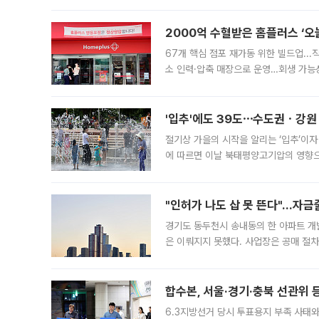
도시브랜드 사업이 공개 이후 시민 공감
2000억 수혈받은 홈플러스 ‘오늘
67개 핵심 점포 재가동 위한 빌드업..
소 인력·압축 매장으로 운영…회생 가능성
영업을 시작한다. 핵심 점포 67개에는 
'입추'에도 39도⋯수도권ㆍ강원
절기상 가을의 시작을 알리는 ‘입추’이자
에 따르면 이날 북태평양고기압의 영향으
도, 낮 최고기온은 31~39도로, 전국
"인허가 나도 삽 못 뜬다"…자금
경기도 동두천시 송내동의 한 아파트 개
은 이뤄지지 못했다. 사업장은 공매 절차
3차 공매까지 진행됐으나 모두 유찰됐다.
후
합수본, 서울·경기·충북 선관위 등
6.3지방선거 당시 투표용지 부족 사태