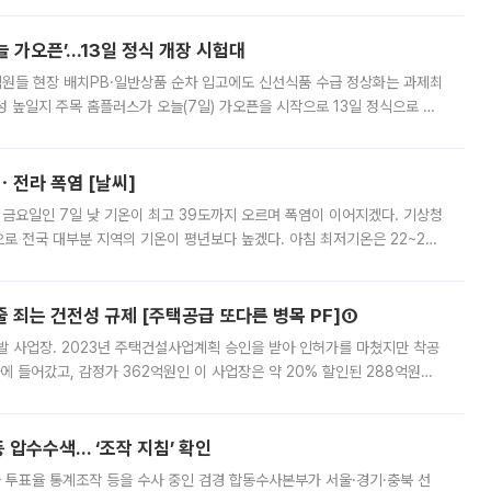
 부족과 디자인 정체성 논란에 휩싸였던 만큼, 사업 선정 과정과 결과물에
 가오픈’...13일 정식 개장 시험대
.직원들 현장 배치PB·일반상품 순차 입고에도 신선식품 수급 정상화는 과제최
 높일지 주목 홈플러스가 오늘(7일) 가오픈을 시작으로 13일 정식으로 재
직원들이 현장 배치되고, PB 상품과 함께 일반 상품 납품도 순차적으로 진행
ㆍ전라 폭염 [날씨]
 금요일인 7일 낮 기온이 최고 39도까지 오르며 폭염이 이어지겠다. 기상청
로 전국 대부분 지역의 기온이 평년보다 높겠다. 아침 최저기온은 22~27
 대부분 지역에 폭염특보가 발효된 가운데 최고체감온도는 35도 안팎까지 올라
줄 죄는 건전성 규제 [주택공급 또다른 병목 PF]①
발 사업장. 2023년 주택건설사업계획 승인을 받아 인허가를 마쳤지만 착공
에 들어갔고, 감정가 362억원인 이 사업장은 약 20% 할인된 288억원에
 현재는 4차 공매를 위한 조건 협의가 진행 중이다. 수도권의 주요 주거 배
 압수수색… ‘조작 지침’ 확인
와 투표율 통계조작 등을 수사 중인 검경 합동수사본부가 서울·경기·충북 선