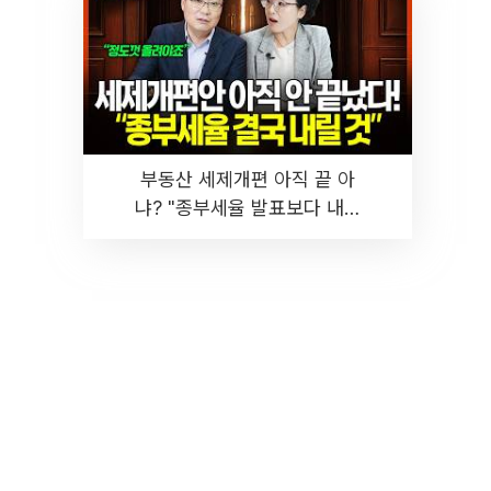
부동산 세제개편 아직 끝 아
냐? "종부세율 발표보다 내릴
것" 장기거주·양도세 전망 I 집
땅지성 I 김인만, 진미윤