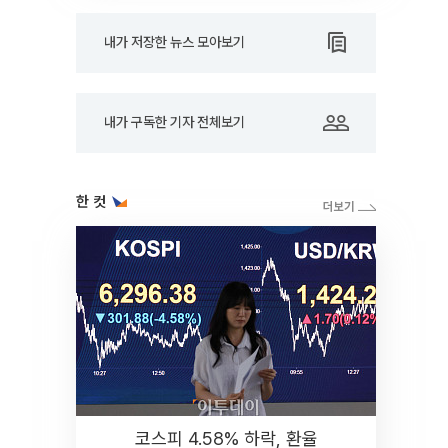
내가 저장한 뉴스 모아보기
내가 구독한 기자 전체보기
한 컷
코스피 4.58% 하락, 환율