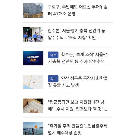
구로구, 주말에도 어르신 무더위쉼
터 47개소 운영
합수본, 서울·경기·충북 선관위 등
압수수색… ‘조작 지침’ 확인
합수본, '통계 조작' 서울·경
속보
기·충북 선관위 등 추가 압수수색
안산 성곡동 공장서 화학물
속보
질 유출 사고 발생
"평균등급만 보고 지원했다간 낭
패"…수시 지원, 입결보다 '이것' 먼
저 봐야
"휴가철 추억 만들길"...전남광주특
별시 해수욕장 손짓