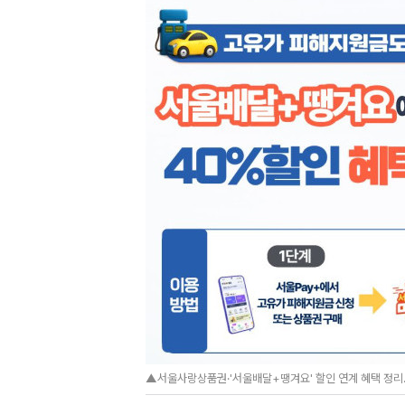
▲서울사랑상품권·'서울배달+땡겨요' 할인 연계 혜택 정리.