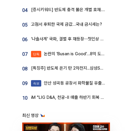
[증시키워드] 반도체 충격 뚫은 개별 호재...포스코퓨처엠·에코프로·한화솔루션 '눈길'
04
고점서 후퇴한 국제 금값…국내 금시세는?
05
‘나솔사계’ 국화, 결별 후 재등장⋯첫인상 투표 휩쓸고 ‘인기녀’ 등극
06
논란의 'Busan is Good'…8억 도시브랜드, 용산 대통령실 CI 업체가 수행
07
단독
[특징주] 반도체 온기 탄 2차전지...삼성SDI, 장 초반 7% 넘게 껑충
08
안산 성곡동 공장서 화학물질 유출 사고 발생
09
속보
iM "LIG D&A, 천궁-II 매출 하반기 회복 전망…방산 톱픽 유지"
10
최신 영상