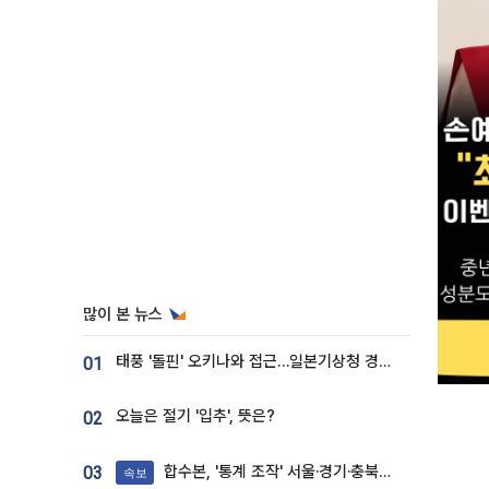
많이 본 뉴스
태풍 '돌핀' 오키나와 접근…일본기상청 경로 업데이트
01
오늘은 절기 '입추', 뜻은?
02
합수본, '통계 조작' 서울·경기·충북 선관위 등 추가 압수수색
03
속보