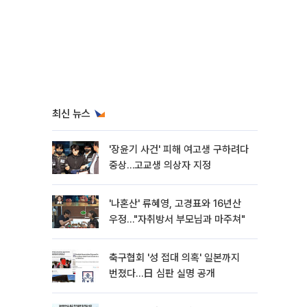
최신 뉴스
'장윤기 사건' 피해 여고생 구하려다
중상…고교생 의상자 지정
'나혼산' 류혜영, 고경표와 16년산
우정…"자취방서 부모님과 마주쳐"
축구협회 '성 접대 의혹' 일본까지
번졌다…日 심판 실명 공개