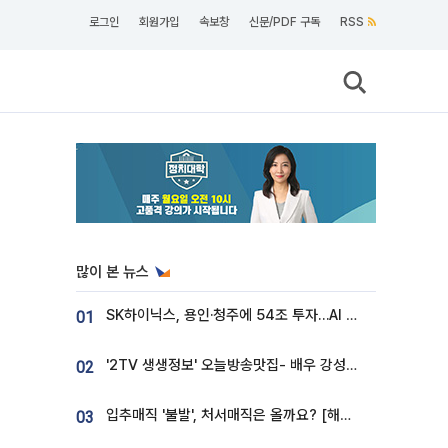
로그인
회원가입
속보창
신문/PDF 구독
RSS
많이 본 뉴스
SK하이닉스, 용인·청주에 54조 투자…AI 메모리 생산기지 키운다
01
'2TV 생생정보' 오늘방송맛집- 배우 강성진 단골! 쌀국수ㆍ푸팟퐁 커리 맛집 '블○○○'
02
입추매직 '불발', 처서매직은 올까요? [해시태그]
03