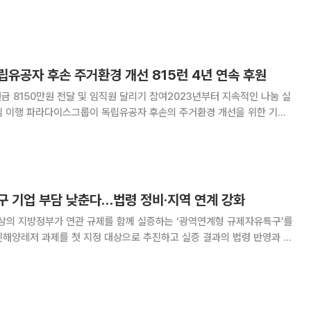
폼의 무료 나눔과 기부를 통해 사용하
유공자 후손 주거환경 개선 815런 4년 연속 후원
원금 8150만원 전달 및 임직원 달리기 참여2023년부터 지속적인 나눔 실
경 개선을 위한 기부
만원을 후원한다고 밝혔다. 파라다이스
구 기업 부담 낮춘다…법령 정비·지역 연계 강화
상의 지방정부가 연관 규제를 함께 실증하는 ‘광역연계형 규제자유특구’를
신해양레저 과제를 첫 지정 대상으로 추진하고 실증 결과의 법령 반영과 참
의위원회를 열고
정안과 규제자유특구 혁신방안을 논의했다고