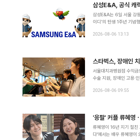
삼성E&A는 6일 서울 강
이디’의 탄생 1주년 기념행사를 진행했다고 밝혔다
공유하고 실무 활용도를 높
2026-08-06 13:13
련됐다. 행사장에는 
스타벅스, 장애인 치
서울대치과병원점 수익금으로
수술 지원, 장애인 고용·인식 개선 활동도 지속 스타
진을 위해 서울대학교치과병원에 치
2026-08-06 09:55
교치과병원에서 기부금 전
'응팔' 커플 류혜
류혜영이 16년 지기 절친 고경표와 재회해 
다'에서는 배우 류혜영이 