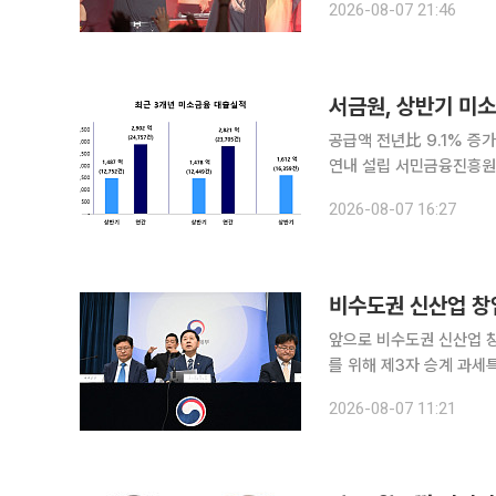
2026-08-07 21:46
벌’이 현재 극심한 가뭄에
서금원, 상반기 미소
공급액 전년比 9.1% 증
연내 설립 서민금융진흥원이 올해 상반기 미소금융을 통해 영세 자영업자와 청년, 금융취약계층 등
에 1600억원이 넘는 자금을 공급했다. 서금원은 올해 상반기 미소
2026-08-07 16:27
으로 전년 동기(1478억5
앞으로 비수도권 신산업 
를 위해 제3자 승계 과
축소 부담을 덜 수 있도록 중
2026-08-07 11:21
처기업부에 따르면 정부가 