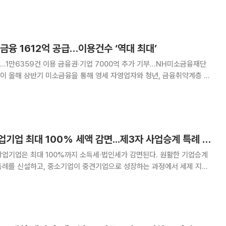
도 강행되는 것에 대해 심히 걱정
금융 1612억 공급…이용건수 ‘역대 최대’
가…1만6359건 이용 금융권·기업 7000억 추가 기부…NH미소금융재단
금융 공급액이 1612억4000만원
000만원)보다 9.1%(134억원
비수도권 신산업 창업기업 최대 100% 세액 감면...제3자 사업승계 특례 도입
창업기업은 최대 100%까지 소득세·법인세가 감면된다. 원활한 기업승계
세특례를 신설하고, 중소기업이 중견기업으로 성장하는 과정에서 세제 지원
소기업 유예기간 종료 이후 세제지원 점감구조를 도입한다. 7일 중소벤
3일 발표한 '2026년 세제개편안'에는 창