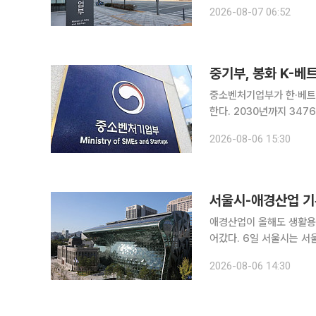
원회)를 개최하고, '떡국
2026-08-07 06:52
밝혔다. 생계형 적
중기부, 봉화 K-베
중소벤처기업부가 한·베트
한다. 2030년까지 3476억
60차 지역특화발전특구위원회를
2026-08-06 15:30
밸리특구는 고려시대 봉화
서울시-애경산업 기
애경산업이 올해도 생활용
어갔다. 6일 서울시는 서울시청에서 애경산업의 기부전달식이 진행됐다고 밝혔다. 이날 전달실에는
오세훈 서울시장과 김상준
2026-08-06 14:30
사람들 회장 등이 참석했다