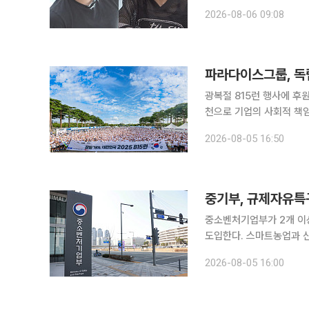
다. 앞서 '무지개 라이브'를 통해 자신의 일상을 공개했던 류혜영은 이날도 자신만의 루틴을 이어간
2026-08-06 09:08
다. 그는 중고 거래 플랫
파라다이스그룹, 독립
광복절 815런 행사에 후
천으로 기업의 사회적 책임 이행 파라다이스그룹이 독립유공자 후손의 주거환
행사를 후원한다. 파라다이스그룹은 5일 한국해비타트가 주최하는 '잘될 거야 대한민국 2026 815
2026-08-05 16:50
런' 행사에 기금 8150
중기부, 규제자유특
중소벤처기업부가 2개 이
도입한다. 스마트농업과 
여기업 부담 완화에도 나선다. 중기부는 5일 제26차 규제자유특구 규제특례 등 심
2026-08-05 16:00
광역연계형 특구 신규 지