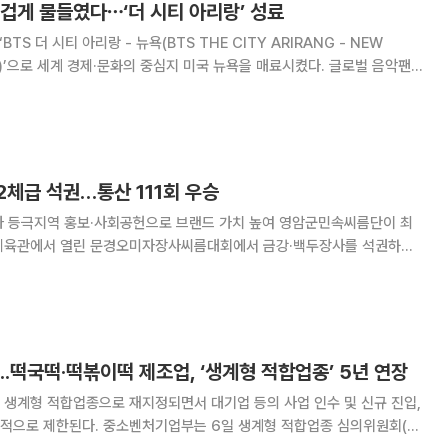
겁게 물들였다⋯‘더 시티 아리랑’ 성료
BTS 더 시티 아리랑 - 뉴욕(BTS THE CITY ARIRANG - NEW
뉴욕)’으로 세계 경제·문화의 중심지 미국 뉴욕을 매료시켰다. 글로벌 음악팬과
 축제 공간으로 확장됐다. 7일 소속사 빅히트 뮤직에 따르면
년단의 콘서트가
체급 석권…통산 111회 우승
지역 홍보·사회공헌으로 브랜드 가치 높여 영암군민속씨름단이 최
체육관에서 열린 문경오미자장사씨름대회에서 금강·백두장사를 석권하며
 장사 타이틀을 차
두장사에 등극하며 개인 통산 21번째 장사 타이틀
...떡국떡·떡볶이떡 제조업, ‘생계형 적합업종’ 5년 연장
 생계형 적합업종으로 재지정되면서 대기업 등의 사업 인수 및 신규 진입,
부는 6일 생계형 적합업종 심의위원회(위