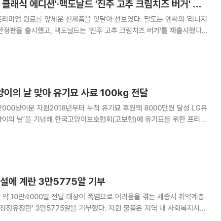
팔도 '왕뚜껑 리니지 클래식 에디션'·맥도날드 '진주 고추 크림치즈 버거' 외[나왔다 신상]
리미엄 원료를 앞세운 신제품을 잇달아 선보였다. 팔도는 엔씨의 '리니지
한정판을 출시했고, 맥도날드는 '진주 고추 크림치즈 버거'를 재출시했다.
 친환경 MD를, 매일유업은 프리미엄 콩물두유를, 구호플러스는 세인트제
임스와 협업 컬렉션을 선보였다. 팔도, '리니지 클래식' 협업 왕뚜
양이의 날 맞아 유기묘 사료 100kg 전달
000냥이분 지원2018년부터 누적 유기묘 후원액 8000만원 달성 LG유
고양이의 날’을 기념해 한국고양이보호협회(고보협)에 유기묘를 위한 프리미
 통살토핑’ 100kg을 기부한다고 7일 밝혔다. 이번에 기부하는 사료는 약
수량으로, 유기묘의 안정적인 급
설에 계란 3만5775알 기부
 대상이 폭염으로 어려움을 겪는 세종시 취약계층
 청정유정란’ 3만5775알을 기부했다. 지원 물품은 지역 내 사회복지시설