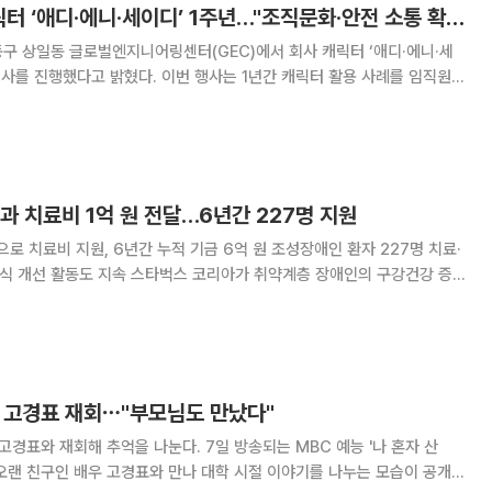
삼성E&A, 공식 캐릭터 ‘애디·에니·세이디’ 1주년…"조직문화·안전 소통 확대"
동구 상일동 글로벌엔지니어링센터(GEC)에서 회사 캐릭터 ‘애디·에니·세
. 이번 행사는 1년간 캐릭터 활용 사례를 임직원과
이는 한편, 캐릭터가 담고 있는 소통과 공감의 의미를 되새기기 위해 마
다양한 캐릭터 굿즈와 포토월, 축하 메시지
과 치료비 1억 원 전달…6년간 227명 지원
 치료비 지원, 6년간 누적 기금 6억 원 조성장애인 환자 227명 치료·
벅스 코리아가 취약계층 장애인의 구강건강 증
과 치료비 지원금 1억 원을 전달했다. 스타벅스는 5일 서울대학
달식을 열고 서울대치과병원점 운영 수익금 일
영ㆍ고경표 재회⋯"부모님도 만났다"
추억을 나눈다. 7일 방송되는 MBC 예능 '나 혼자 산
오랜 친구인 배우 고경표와 만나 대학 시절 이야기를 나누는 모습이 공개된