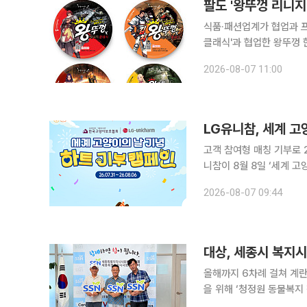
식품·패션업계가 협업과 프
클래식'과 협업한 왕뚜껑 
할리스는 WWF와 협업한
2026-08-07 11:00
LG유니참, 세계 고
고객 참여형 매칭 기부로 2
니참이 8월 8일 ‘세계 
엄 사료 ‘긴노스푼 100%
2026-08-07 09:44
2000회 급여가 가능한 
대상, 세종시 복지시
올해까지 6차례 걸쳐 계란 약 10만4000알 전달
을 위해 ‘청정원 동물복지
51곳에 전달될 예정이다. 7일 대상에 따르면 전날 오전 세종시 사회복지협의회에서 기부 물품 전달