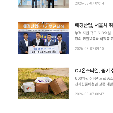
2026-08-07 09:14
식을 열었다. 행사에는 
애경산업, 서울시 
누적 지원 규모 619억원…지역사회 공헌 지속 확
당의 생활용품과 화장품 등
적 기부 규모는 619억원에 이른다. 7일 애경산업에 따르면 전날 서울특
2026-08-07 09:10
울사회복지공동모금회, (
CJ온스타일, 중기 
600억원 상생펀드로 중소
진자립준비청년 상품 개발부터 일자리 경험까지 
립준비청년의 경제적 자립을
2026-08-07 08:47
600억원 규모의 상생펀