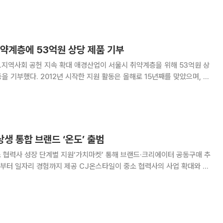
문홍길 축산환경관리원장과 김부유 세
취약계층에 53억원 상당 제품 기부
대 애경산업이 서울시 취약계층을 위해 53억원 상
을 기부했다. 2012년 시작한 지원 활동은 올해로 15년째를 맞았으며, 누
별시청 본관에서 서울시, 서
사)희망을나누는사람들과 제품 기부
상생 통합 브랜드 ‘온도’ 출범
 협력사 성장 단계별 지원‘가치마켓’ 통해 브랜드·크리에이터 공동구매 추
제공 CJ온스타일이 중소 협력사의 사업 확대와 자
 지원하는 동반성장·사회공헌 통합 브랜드 ‘온도(ON:DO)’를 선보인다.
드를 운영하고 커머스 역량을 활용한 청년