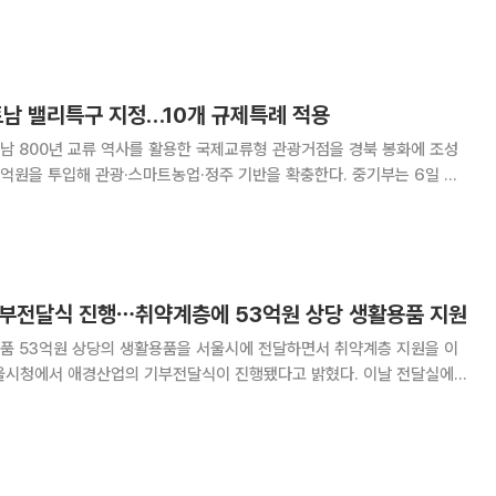
떡‧떡볶이떡 제조업'을 생계형 적합업종으로 재지정하기로 심의‧의결했다고
합업종 제도는 영세 소상공인의 생존권과 경영 안정
트남 밸리특구 지정…10개 규제특례 적용
남 800년 교류 역사를 활용한 국제교류형 관광거점을 경북 봉화에 조성
원을 투입해 관광·스마트농업·정주 기반을 확충한다. 중기부는 6일 제
 열고 ‘봉화 K-베트남 밸리특구’를 신규 지정했다. 봉화 K-베트남
에 정착한 베트남 리왕조 왕자 이용상과
부전달식 진행⋯취약계층에 53억원 상당 생활용품 지원
품 53억원 상당의 생활용품을 서울시에 전달하면서 취약계층 지원을 이
 애경산업 대표이사, 김재록 서울사랑의열매 회장, 김정안 희망을나누는
. 애경산업 샴푸와 비누, 세제, 화장품, 여성위생용