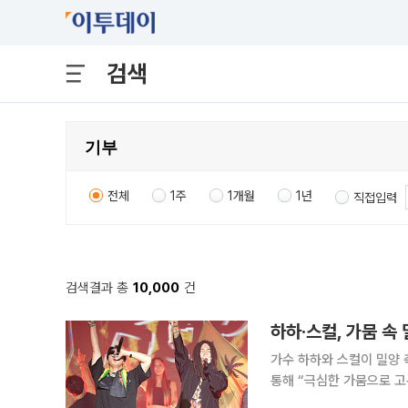
검색
전체
1주
1개월
1년
직접입력
검색결과 총
10,000
건
하하·스컬, 가뭄 속 
가수 하하와 스컬이 밀양 축제 출연료를
통해 “극심한 가뭄으로 고
을 전한다”라며 이같은 글을 남겼다. 소속사는 “‘스컬&하하’가 출연하