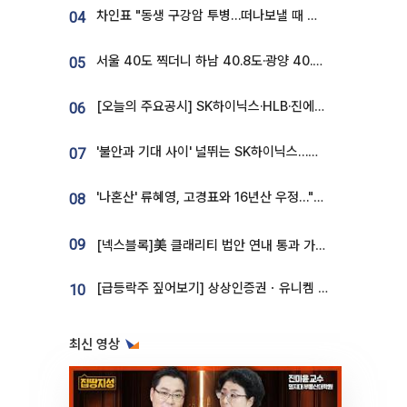
차인표 "동생 구강암 투병…떠나보낼 때 가장 힘들었다”
04
서울 40도 찍더니 하남 40.8도·광양 40.2도…전국 '펄펄'
05
[오늘의 주요공시] SK하이닉스·HLB·진에어·포스코홀딩스·네이버·대우건설 등
06
'불안과 기대 사이' 널뛰는 SK하이닉스…증권가 "HBM4·LTA 기반 펀터멘털 견고"
07
'나혼산' 류혜영, 고경표와 16년산 우정…"자취방서 부모님과 마주쳐"
08
09
[넥스블록]美 클래리티 법안 연내 통과 가능성 13%…상원 문턱서 제동
[급등락주 짚어보기] 상상인증권ㆍ유니켐 2연속, 본느 6연속 ‘상한가’⋯M&A 훈풍 분 증시
10
최신 영상