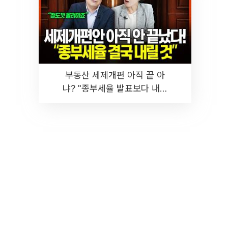
부동산 세제개편 아직 끝 아
냐? "종부세율 발표보다 내릴
것" 장기거주·양도세 전망 I 집
땅지성 I 김인만, 진미윤