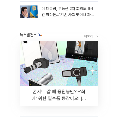
이 대통령, 부동산 2차 회의도 6시
간 마라톤…"기존 사고 벗어나 과감
히 실천"
뉴스발전소
콘서트 갈 때 응원봉만?⋯'최
애' 위한 필수품 등장이오! [솔
드아웃]