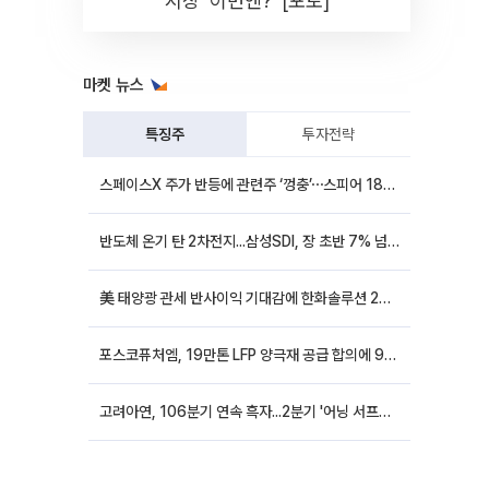
시장 '이번엔?' [포토]
마켓 뉴스
특징주
투자전략
스페이스X 주가 반등에 관련주 ‘껑충’⋯스피어 18%ㆍ에이치브이엠 12%↑
반도체 온기 탄 2차전지...삼성SDI, 장 초반 7% 넘게 껑충
美 태양광 관세 반사이익 기대감에 한화솔루션 20%대·OCI홀딩스 14%대 급등
포스코퓨처엠, 19만톤 LFP 양극재 공급 합의에 9%대 강세
고려아연, 106분기 연속 흑자...2분기 '어닝 서프라이즈'에 장 초반 12%대 강세