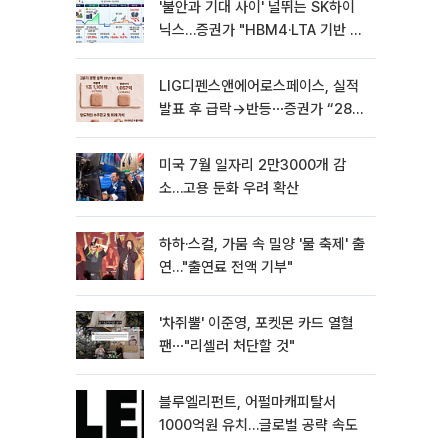
'불안과 기대 사이' 널뛰는 SK하이
닉스…증권가 "HBM4·LTA 기반 펀
터멘털 견고"
LIG디펜스앤에어로스페이스, 실적
발표 후 급락→반등⋯증권가 “28년
까지 튼튼”
미국 7월 일자리 2만3000개 감
소…고용 둔화 우려 확산
하하·스컬, 가뭄 속 밀양 '물 축제' 출
연…"출연료 전액 기부"
'차쥐뿔' 이준영, 포켓몬 카드 열혈
팬⋯"리셀러 처단할 것"
블루엘리펀트, 어펄마캐피탈서
1000억원 유치…글로벌 공략 속도