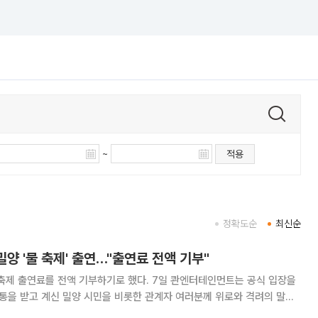
~
적용
정확도순
최신순
밀양 '물 축제' 출연…"출연료 전액 기부"
 전액 기부하기로 했다. 7일 콴엔터테인먼트는 공식 입장을
통을 받고 계신 밀양 시민을 비롯한 관계자 여러분께 위로와 격려의 말씀
는 ‘2026 밀양 슈퍼 페스티