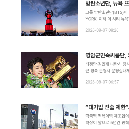
방탄소년단, 뉴욕 뜨
그룹 방탄소년단(BTS)이 ‘
YORK, 이하 더 시티 
현지 시민의 참여로 도시 전역은 하나의
2026-08-07 08:26
‘더 시티 뉴욕’은 방탄소
영암군민속씨름단, 2
최정만·김민재 나란히 장사 등극
근 경북 문경시 문경실내
통산 111번째 우승을 달성했다. 최정만 선수는 금강장사에 올라 개인 통산 26번째
2026-08-07 06:57
지했고, 김민재 선수는 백
“대기업 진출 제한”
떡국떡·떡볶이떡 제조업이
확장이 앞으로 5년간 원칙적으로 제한된다. 중소벤처기업