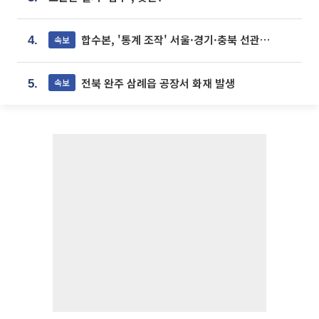
합수본, '통계 조작' 서울·경기·충북 선관위 등 추가 압수수색
속보
4.
전북 완주 삼례읍 공장서 화재 발생
속보
5.