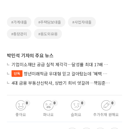
#가계대출
#주택담보대출
#사업자대출
#총량관리
#용도외유용
박민석 기자의 주요 뉴스
기업미소재단 공급 실적 제각각⋯달성률 최대 17배 차이
청년미래적금 우대형 믿고 갈아탔는데 ‘혜택 반토막’…심사 오류에 가입자 혼선
단독
4대 금융 부동산신탁사, 상반기 희비 엇갈려…책임준공 손실 반영 시점이 갈랐다
0
0
0
0
좋아요
화나요
슬퍼요
추가취재 원해요