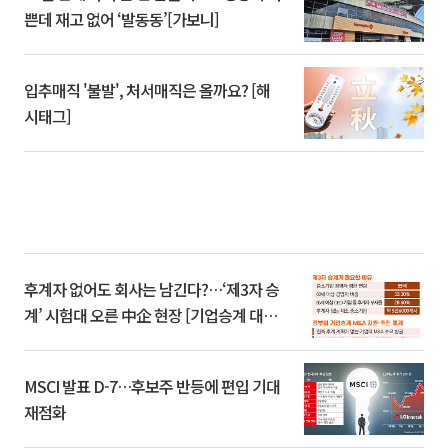
쁜데 재고 없어 ‘발동동’[가보니]
입추매직 '불발', 처서매직은 올까요? [해
시태그]
후계자 없어도 회사는 남긴다?…‘제3자 승
계’ 시험대 오른 中企 현장 [기업승계 대전
환]
MSCI 발표 D-7…후보주 반등에 편입 기대
재점화