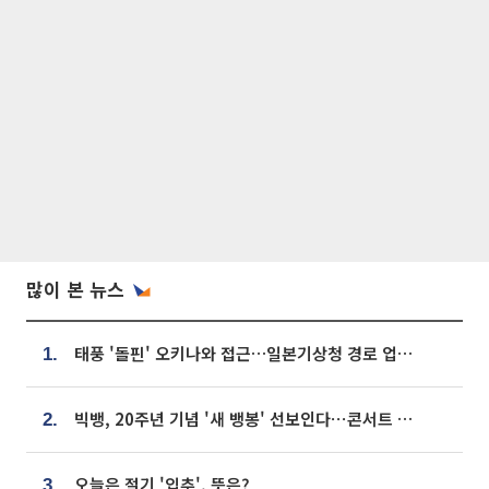
많이 본 뉴스
태풍 '돌핀' 오키나와 접근…일본기상청 경로 업데이트
1.
빅뱅, 20주년 기념 '새 뱅봉' 선보인다⋯콘서트 앞두고 팝업 개최
2.
오늘은 절기 '입추', 뜻은?
3.