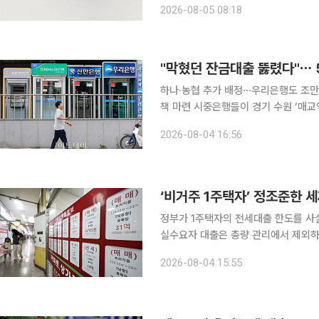
2026-08-05 08:18
하나·농협 추가 배정⋯우리은행도 조만간
책 마련 시중은행들이 경기 수원 ‘매교역 팰루시드’ 입주 예정자를 위한 잔금대출 한도를 잇달아 확
대하고 있다. 이재명 대통령의 보완 
2026-08-04 16:56
한 대응에 속도를 내면서 5대 은행이 
‘비거주 1주택자’ 정조준한 
정부가 1주택자의 전세대출 한도를 사실
실수요자 대출은 총량 관리에서 제외하는
책은 강도 높은 가계대출 총량 관리 
2026-08-04 15:55
는 데 방점이 찍