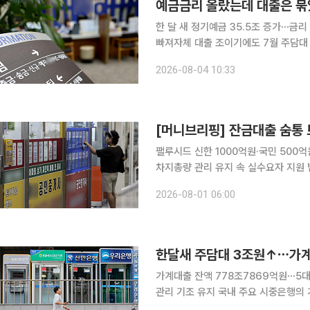
예금금리 올랐는데 대출은 묶
한 달 새 정기예금 35.5조 증가⋯금리
빠져자체 대출 조이기에도 7월 주담대 2.8조 급증 시차 착시
리 경쟁이 본격화하면서 은행들의 자금
2026-08-04 10:33
지 않는 요구불예금은 빠져나가는 반면
[머니브리핑] 잔금대출 숨통
팰루시드 신한 1000억원·국민 500
차지총량 관리 유지 속 실수요자 지원 범위 주목 막혀 있던 잔금대출에 조금씩 
다만 7월 가계대출이 4조원 넘게 늘면
2026-08-01 06:00
문턱은 여전하다. 총량 관리는 이어가
한달새 주담대 3조원↑⋯가계
가계대출 잔액 778조7869억원⋯5대
관리 기조 유지 국내 주요 시중은행의 가계대출이 7월에도 증가세를 이어간 가운데 주택담보대출이
3조원 넘게 늘며 증가세를 견인했다.