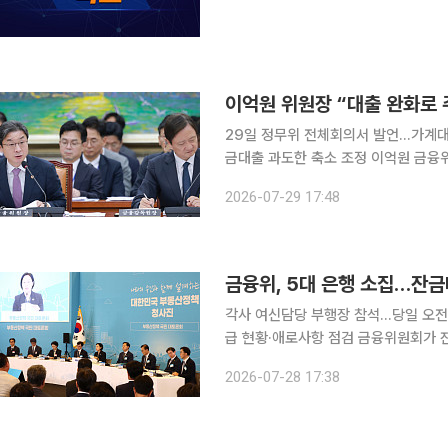
이억원 위원장 “대출 완화로 
29일 정무위 전체회의서 발언…가계대
금대출 과도한 축소 조정 이억원 금융위원장이 가계대출과 부동산대출에 대한 총량관리 기조를 유
지하겠다는 입장을 재확인했다. 대출 
2026-07-29 17:48
금융위, 5대 은행 소집…잔금
각사 여신담당 부행장 참석…당일 오전
급 현황·애로사항 점검 금융위원회가 잔금대출을 포함한 집단대출 보완 방안을 논의하기 위해 5대
은행 여신담당 부행장들을 긴급 소집했다. 28일 금융권에 따르면 금융위는 이날 오후 4시
2026-07-28 17:38
은행(KB국민·신한·하나·우리·NH농협