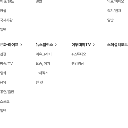
채권/펀드
일반
의료/바이오
환율
중기/벤처
국제시황
일반
일반
문화·라이프
뉴스발전소
이투데이TV
스페셜리포트
관광
이슈크래커
e스튜디오
방송/TV
요즘, 이거
랭킹영상
영화
그래픽스
음악
한 컷
공연/출판
스포츠
일반