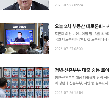
명 정부의 부동산 정책을 겨냥해 "지금
2026-07-27 09:24
출 총량 규제 완화
오늘 2차 부동산 대토론회⋯
토론회 의견 반영…이달 말~8월 초 세제개편안 확정 정부가 부동산 정책
국민 대토론회를 연다. 첫 토론회에서 
제 등 핵심 쟁점을 다시 논의해 이달 말
2026-07-27 05:00
일 정부 등에 따르면 한성숙 국무총리 
청년·신혼부부 대출 숨통 트
청년·신혼부부 대상 대출규제 탄력 적용 
이 청년과 신혼부부, 서민 등 실수요
다. 가계부채 관리 기조는 유지하되,
2026-07-26 15:54
로 적용하겠다는 취지