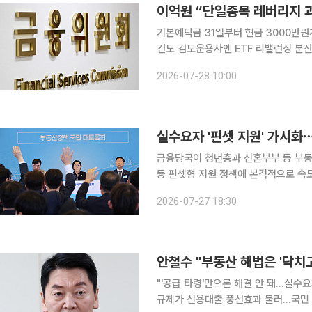
이억원 “단일종목 레버리지 과
기본예탁금 31일부터 현금 3000만
건도 검토운용사엔 ETF 리밸런싱 분산 당부증
장이 단일종목 레버리지 상장지수펀드(E
2026-07-28 10:00
비롯한 추가 규제를 검토하겠다고 밝혔
실수요자 '핀셋 지원' 가시화
금융당국이 청년층과 신혼부부 등 부동
등 핀셋형 지원 정책에 본격적으로 속도
조는 변함없이 유지한다. 이억원 금융위원장은 27일 서울 중구 대한상공회의소에서 한성숙 국무총
2026-07-27 18:30
리 주재로 열린 '부동산정책 국민 대토
안철수 "부동산 해법은 '닥치
"'공급 타령'만으론 해결 안 돼…실수요
규제가 신용대출 풍선효과 불러…국민 '대출 모라토리움' 직면