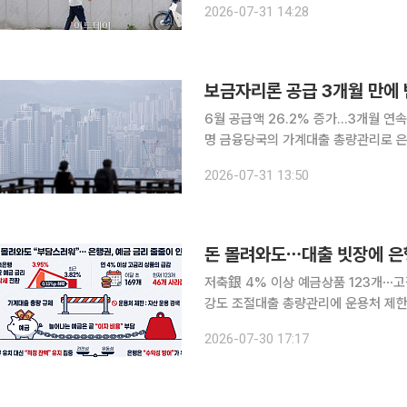
2026-07-31 14:28
31일 금융권에 따르면 5대 은행(KB국
보금자리론 공급 3개월 만에 
6월 공급액 26.2% 증가…3개월 연
명 금융당국의 가계대출 총량관리로 은행권 대출 문턱이 높아진 가운데 정책모기지인 보금자리론
공급액이 3개월 만에 반등했다. 다만 
2026-07-31 13:50
택이 줄어들 가능성이 있어 회복세가 
돈 몰려와도⋯대출 빗장에 은
저축銀 4% 이상 예금상품 123개⋯고
강도 조절대출 총량관리에 운용처 제한⋯조달비용 부담 커져
유입되고 있지만 금융회사들은 마냥 반
2026-07-30 17:17
대출로 운용하기 어려운 상황에서 수