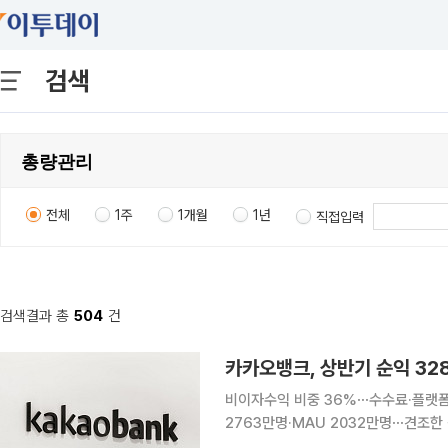
검색
전체
1주
1개월
1년
직접입력
검색결과 총
504
건
카카오뱅크, 상반기 순익 32
비이자수익 비중 36%⋯수수료·플랫폼
2763만명·MAU 2032만명⋯견조한 성장세 카카오뱅크가 역대 최대 반기 실적을
한 고객 기반을 바탕으로 이자이익과 