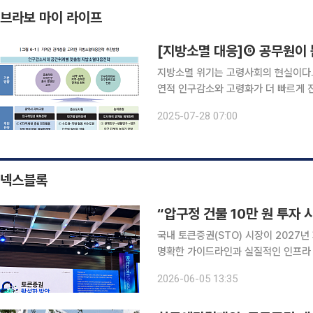
브라보 마이 라이프
[지방소멸 대응]⑤ 공무원이 
지방소멸 위기는 고령사회의 현실이다.
연적 인구감소와 고령화가 더 빠르게 진
충 문제에 시급히 대응해야 한다. 이
2025-07-28 07:00
한 맞춤형 지방소멸대응 전략 연구’(20
넥스블록
국내 토큰증권(STO) 시장이 2027
명확한 가이드라인과 실질적인 인프라 구축이 필요
지털혁신본부장은 5일 서울 여의도 FKI
2026-06-05 13:35
화 방안’을 주제로 발표하며 “내년이