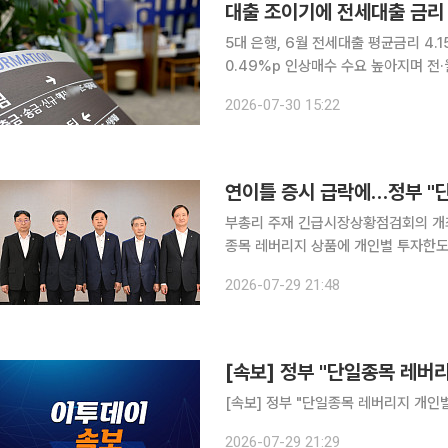
대출 조이기에 전세대출 금리 
5대 은행, 6월 전세대출 평균금리 4
0.49%p 인상매수 수요 높아지며 전·월세도 줄어⋯이
담보대출 한도 축소와 접수 제한을 넘
2026-07-30 15:22
전세대출 취급 금리가 오름세를 보인 
연이틀 증시 급락에…정부 "
부총리 주재 긴급시장상황점검회의 개최 정부가 최근 국내 증시 급락의 주요인으로 거론되
종목 레버리지 상품에 개인별 투자한도
위해 거래비용 부담을 높이고 현행 사전
2026-07-29 21:48
29일 정부서울청사에서 구윤철 경제부
[속보] 정부 "단일종목 레버
[속보] 정부 "단일종목 레버리지 개인
2026-07-29 21:29