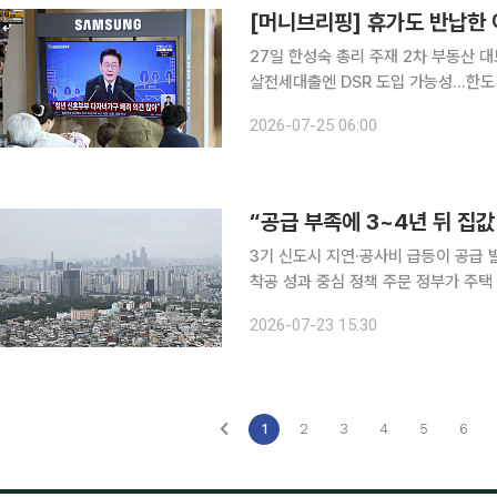
27일 한성숙 총리 주재 2차 부동산 
살전세대출엔 DSR 도입 가능성…한도 축소 전망도 부동산정책을 둘러싼 
례 더 이어진다. 세제 개편이 표면적 
2026-07-25 06:00
싼 쟁점도 만만치 않게 다뤄질 전망이
3기 신도시 지연·공사비 급등이 공급 
착공 성과 중심 정책 주문 정부가 주택 공급 확대를 강조하고 있지만 현장에서는 공급 기반을 정상
화하기 위한 구체적인 보완책이 필요하
2026-07-23 15:30
확대, 정비사업 이주비 규제 개선, 프로
1
2
3
4
5
6