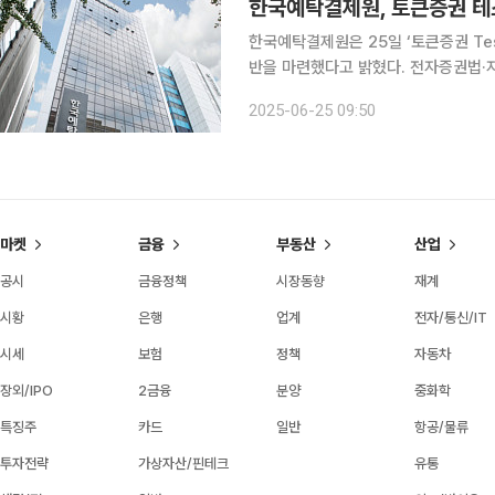
한국예탁결제원, 토큰증권 테
한국예탁결제원은 25일 ‘토큰증권 Te
반을 마련했다고 밝혔다. 전자증권법·자본시장법 개정안에 따르면, 토큰증권은 전자증권법상 분산
원장을 전자등록계좌부로 인정하는 증
2025-06-25 09:50
원장에 기록된 거래정보를 수집해 토
마켓
금융
부동산
산업
공시
금융정책
시장동향
재계
시황
은행
업계
전자/통신/IT
시세
보험
정책
자동차
장외/IPO
2금융
분양
중화학
특징주
카드
일반
항공/물류
투자전략
가상자산/핀테크
유통