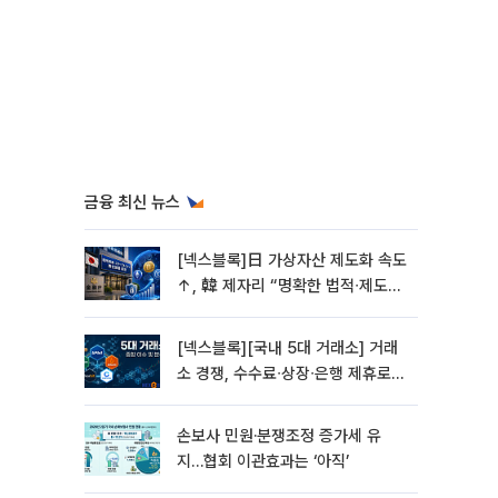
금융 최신 뉴스
[넥스블록]日 가상자산 제도화 속도
↑, 韓 제자리 “명확한 법적∙제도적
기반 마련 시급”
[넥스블록][국내 5대 거래소] 거래
소 경쟁, 수수료∙상장∙은행 제휴로
옮겨 붙었다
손보사 민원·분쟁조정 증가세 유
지…협회 이관효과는 ‘아직’