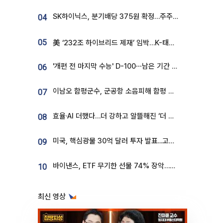
SK하이닉스, 분기배당 375원 확정…주주환원책 9월로 앞당겨 발표
04
05
美 ‘232조 하이브리드 제재’ 임박…K-태양광, 불확실성 털고 날개 다나
'개편 전 마지막 수능' D-100⋯남은 기간 성적 올릴 전략은
06
이남오 함평군수, 군공항 소음피해 함평 보상 요구
07
효율·AI 더했다…더 강하고 알뜰해진 ‘더 뉴 그랜저 하이브리드’ [ET의 모빌리티]
08
미국, 핵심광물 30억 달러 투자 발표...고려아연 대미투자 언급
09
바이낸스, ETF 무기한 선물 74% 장악…한국 레버리지 ETF 거래 급증 [e가상자산]
10
최신 영상