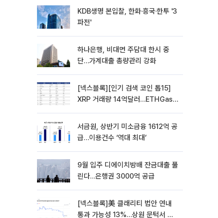
KDB생명 본입찰, 한화·흥국·한투 '3
파전'
하나은행, 비대면 주담대 한시 중
단…가계대출 총량관리 강화
[넥스블록][인기 검색 코인 톱15]
XRP 거래량 14억달러…ETHGas
급등·Bless 급락…고변동 알트 부각
서금원, 상반기 미소금융 1612억 공
급…이용건수 ‘역대 최대’
9월 입주 디에이치방배 잔금대출 풀
린다…은행권 3000억 공급
[넥스블록]美 클래리티 법안 연내
통과 가능성 13%…상원 문턱서 제