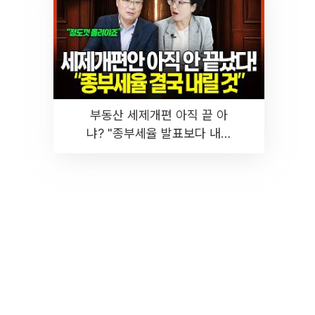
부동산 세제개편 아직 끝 아
냐? "종부세율 발표보다 내릴
것" 장기거주·양도세 전망 I 집
땅지성 I 김인만, 진미윤