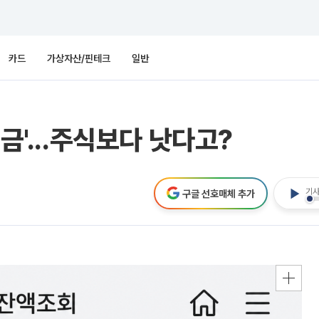
카드
가상자산/핀테크
일반
금'...주식보다 낫다고?
기사
구글 선호매체 추가