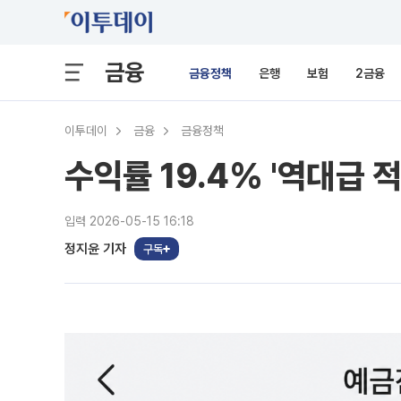
금융
금융정책
은행
보험
2금융
이투데이
금융
금융정책
수익률 19.4% '역대급 적
입력 2026-05-15 16:18
정지윤 기자
구독