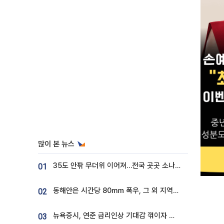
많이 본 뉴스
35도 안팎 무더위 이어져…전국 곳곳 소나기 [오늘 날씨]
01
동해안은 시간당 80㎜ 폭우, 그 외 지역은 폭염…‘극과 극 날씨’
02
뉴욕증시, 연준 금리인상 기대감 꺾이자 상승...S&P500 사상 최고치 [종합]
03