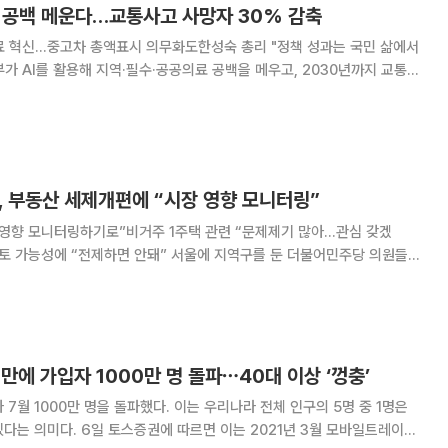
료 공백 메운다…교통사고 사망자 30% 감축
료 혁신…중고차 총액표시 의무화도한성숙 총리 "정책 성과는 국민 삶에서
 위한 범정부 대책을 추진한다. 중고차 거래의 정보 비대칭을 해소하기 위
고 9월 출범하는 공무직위원회 준비에도
, 부동산 세제개편에 “시장 영향 모니터링”
 영향 모니터링하기로”비거주 1주택 관련 “문제제기 많아…관심 갖겠
하면 안돼” 서울에 지역구를 둔 더불어민주당 의원들은
공감을 표하면서도 부동산 시장에 미칠 영향을 점검하겠다고 밝혔다. 특히
비거주 1주택자 논란이 이어지고 있는 만큼 논의를 계속할 방침이다. 민
 만에 가입자 1000만 명 돌파⋯40대 이상 ‘껑충’
7월 1000만 명을 돌파했다. 이는 우리나라 전체 인구의 5명 중 1명은
이는 2021년 3월 모바일트레이딩