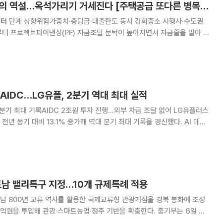
'자기자본 20% 룰'의 역설…옥석가리기 거세진다 [주택공급 또다른 병목 PF] ②
부터 단계 상향위험가중치·충당금·대출한도 동시 강화중소 시행사·수도권
 등 비은행권의 투자 여력도 함께 줄어들 전망이다. 금융권의 사업장 옥
중소 시행사와 수도권 외곽 사업장이 먼저 밀린다는
AIDC…LG유플, 2분기 역대 최대 실적
 최대 기록AIDC 2조원 투자 진행…외부 자금 조달 없어 LG유플러스
전년 동기 대비 13.1% 증가해 역대 분기 최대 기록을 경신했다. AI 데이
라 부문의 성장이 실적을 견인했다. SK텔레콤의 2분기 AIDC 사업 매출도
급증하는 등 AIDC가 통
트남 밸리특구 지정…10개 규제특례 적용
남 800년 교류 역사를 활용한 국제교류형 관광거점을 경북 봉화에 조성
원을 투입해 관광·스마트농업·정주 기반을 확충한다. 중기부는 6일 제