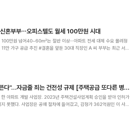
 쓸어 담은 중국 창신메모리테크놀로지(CXMT)의 상장이 던진 경고장이
의존하던 중국 반도체 기업이 이제는 거대한 민
 신혼부부⋯오피스텔도 월세 100만원 시대
1건 100만원 넘어40~60㎡는 절반 이상⋯아파트 전세 대체 수요 몰려정
혼을 앞둔 30대 직장인 A 씨 부부는 최근 서울
아보다 오피스텔에서 신혼생활을 시작하기로 했다. 원하는 지역에서는 전
 그나마 나온 집도 보증금이 예산
"인허가 나도 삽 못 뜬다"…자금줄 죄는 건전성 규제 [주택공급 또다른 병목 PF]①
한 아파트 개발 사업장. 2023년 주택건설사업계획 승인을 받아 인허가
지 못했다. 사업장은 공매 절차에 들어갔고, 감정가 362억원인 이 사업
88억원에 3차 공매까지 진행됐으나 모두 유찰됐다. 현재는 4차 공매를 위
한 조건 협의가 진행 중이다. 수도권의 주요 주거 배후지 역시 사