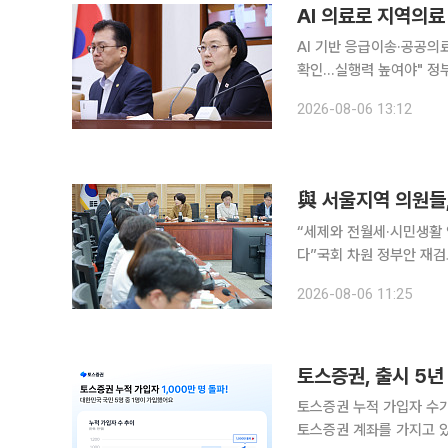
AI 의료로 지역의
AI 기반 응급이송·공공의
확인…실행력 높여야" 정부가 AI를 활용해 지역·필수·공공의료 공백을 메우고, 2030년까지 교통사
고 사망자를 30% 줄이기
2026-08-06 13:12
한 소비자 보호를 강화하
與 서울지역 의원들
“세제와 전월세·시민생활
다”국회 차원 정부안 재검토 가능성에 “전제
정부 세제개편 방향성에 
2026-08-06 11:25
토스증권, 출시 5년
토스증권 누적 가입자 수가 
토스증권 계좌를 가지고 있다는 의미다. 6일 토스증권에 따르면 