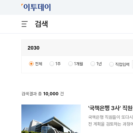
검색
전체
1주
1개월
1년
직접입력
검색결과 총
10,000
건
'국책은행 3사' 직
국책은행 직원들이 또다시
전 계획을 검토하는 과정
로 반대 입장을 밝히겠다는