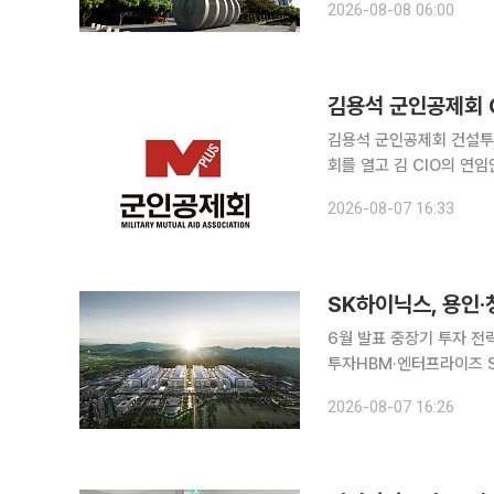
2026-08-08 06:00
김용석 군인공제회 
김용석 군인공제회 건설투자부문이사(CIO
회를 열고 김 CIO의 연
7일 밝혔다. 군인공제회법과 정관상 이사의 임기는 한 차례 연임할 수 있다. 이번 연임안은 국방부
2026-08-07 16:33
와 각 군 주요 직위자 등
SK하이닉스, 용인·
6월 발표 중장기 투자 전략
투자HBM·엔터프라이즈 SSD 
지능(AI) 시대 급증하는
2026-08-07 16:26
신규 반도체 생산시설을 