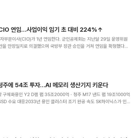
개 은행 직원들이 처음으로 공동 대응에 나선다. 국책은행 직원 2000여
CIO 연임…사업이익 임기 초 대비 224%↑
)가 1년 연임한다. 군인공제회는 지난달 29일 운영위원
임안을 만장일치로 의결했으며 국방부 장관 승인을 거쳐 연임을 확정했다고
으로 구성된 운영위원회 의결을 거쳤다.
청주에 54조 투자…AI 메모리 생산기지 키운다
 구체화용인 Y2 D램 팹 35조2000억ㆍ청주 M17 낸드 팹 19조1000억
수요 대응2033년 용인 클러스터 조기 완공 속도 SK하이닉스가 인공
 메모리 수요에 대응하기 위해 용인과 청주에 총 54조3000억원을 투입해
건설한다. HBM(고대역폭메