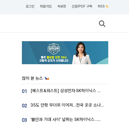
로그인
회원가입
속보창
신문/PDF 구독
RSS
많이 본 뉴스
[베스트&워스트] 삼성전자·SK하이닉스 밀린 한 주…상상인증권은 85% 급등
01
35도 안팎 무더위 이어져…전국 곳곳 소나기 [오늘 날씨]
02
'불안과 기대 사이' 널뛰는 SK하이닉스…증권가 "HBM4·LTA 기반 펀터멘털 견고"
03