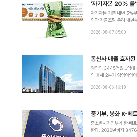
자기자본 기준 내년 5%
외곽 자금조달 우려 내년부터 프로젝트파이낸싱(PF) 자금조달 문턱이 높아지면서 자금줄을 맡아 온
증권사와 저축은행, 캐피탈
2026-08-07 05:00
석 가리기가 거세지면서 
통신사 매출 효자된 
영업익 3445억원…역대 분기
의 올해 2분기 영업이익이 
터센터(DC) 등 기업인프
2026-08-06 16:18
전년 동기 대비 92.5% 
중기부, 봉화 K-베
중소벤처기업부가 한·베트
한다. 2030년까지 3476억