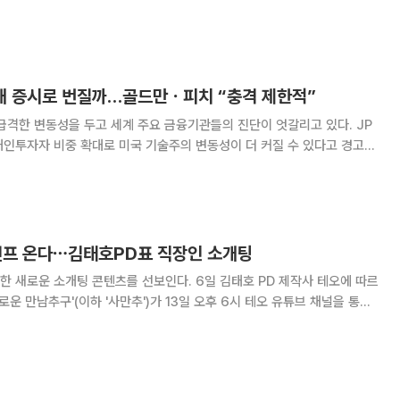
 열고 ‘봉화 K-베트남 밸리특구’를 신규 지정했다. 봉화 K-베트남
에 정착한 베트남 리왕조 왕자 이용상과
국내 증시로 번질까…골드만ㆍ피치 “충격 제한적”
급격한 변동성을 두고 세계 주요 금융기관들의 진단이 엇갈리고 있다. JP
개인투자자 비중 확대로 미국 기술주의 변동성이 더 커질 수 있다고 경고했
근 코스피 급락을 대세 상승 과정에서 나타난 가파른 조정으로 평가하며
0을 유지했다. 국제 신용평가사 피치도 한국
 연프 온다⋯김태호PD표 직장인 소개팅
개팅 콘텐츠를 선보인다. 6일 김태호 PD 제작사 테오에 따르
로운 만남추구'(이하 '사만추')가 13일 오후 6시 테오 유튜브 채널을 통해
있는 만남을 원하는