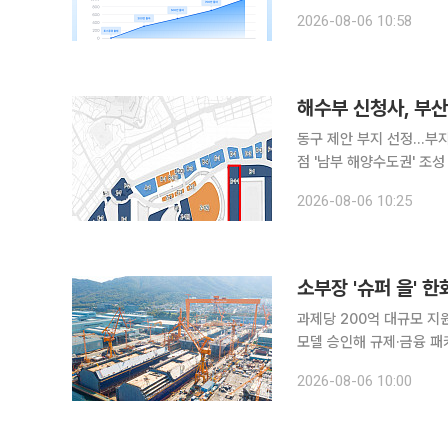
시스템(MTS)을 출시한 지
2026-08-06 10:58
1000만 명을 넘어섰다. 
해수부 신청사, 부산
동구 제안 부지 선정…부지
점 '남부 해양수도권' 조성 속도 해양수산부 신청사가 부산광역시 동구 북항 1단계
어선다. 부산시 4개 기초
2026-08-06 10:25
소부장 '슈퍼 을' 
과제당 200억 대규모 지원
모델 승인해 규제·금융 패
비 정부가 글로벌 공급망을 주도할 소재·부품·장비(소부장) 핵심기업인 이른바 '슈퍼 을(乙)' 기업으
2026-08-06 10:00
로 한화오션 등 5곳을 신