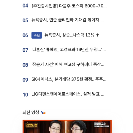
04
[주간증시전망] 다음주 코스피 6000~7000⋯“外人 수급은 정책이 변수”
뉴욕증시, 연준 금리인하 기대감 꺾이자 상승...S&P500 사상 최고치 [종합]
05
뉴욕증시, 상승...나스닥 1.3% ↑
06
속보
'나혼산' 류혜영, 고경표와 16년산 우정…"자취방서 부모님과 마주쳐"
07
'장윤기 사건' 피해 여고생 구하려다 중상…고교생 의상자 지정
08
SK하이닉스, 분기배당 375원 확정…주주환원책 9월로 앞당겨 발표
09
LIG디펜스앤에어로스페이스, 실적 발표 후 급락→반등⋯증권가 “28년까지 튼튼”
10
최신 영상