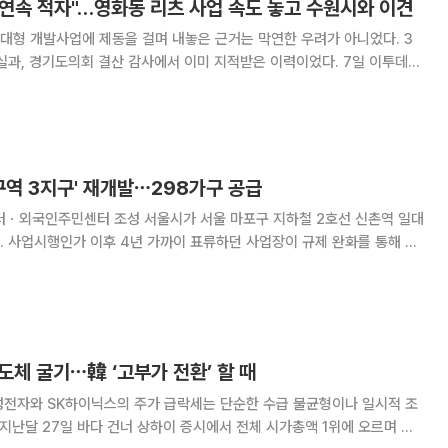
 연속 적자"…영화동 리츠 사업 속도 놓고 수원시와 이견
대형 개발사업에 제동을 걸며 내놓은 근거는 막연한 우려가 아니었다. 3
, 경기도의회 결산 감사에서 이미 지적받은 이력이었다. 7일 이투데이
기도의회 의원(더불어민주당, 수원1) 주재로 열린 현안 간담회에서 수원
동 도시재생혁신지구 개발 및 리츠(REITs)
구역 3지구' 재개발⋯298가구 공급
울시가 서울 마포구 지하철 2호선 신촌역 일대
 사업시행인가 이후 4년 가까이 표류하던 사업장이 규제 완화를 통해 본
 3지구 도시정비형 재개발사업' 변경안을 조
도체 굴기⋯韓 ‘고부가 전환’ 할 때
성전자와 SK하이닉스의 주가 급락세는 단순한 수급 불균형이나 일시적 조
 지난달 27일 바다 건너 상하이 증시에서 전체 시가총액 1위에 오르며 최