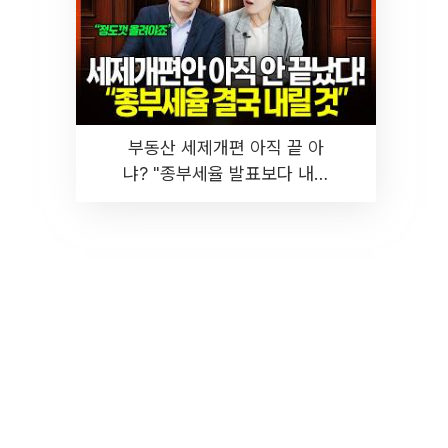
부동산 세제개편 아직 끝 아
냐? "종부세율 발표보다 내릴
것" 장기거주·양도세 전망 I 집
땅지성 I 김인만, 진미윤