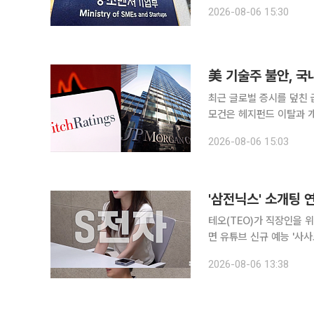
60차 지역특화발전특구위원회를
2026-08-06 15:30
밸리특구는 고려시대 봉화
美 기술주 불안, 
최근 글로벌 증시를 덮친 
모건은 헤지펀드 이탈과 
다. 반면 골드만삭스는 최
2026-08-06 15:03
12개월 목표치 1만200
'삼전닉스' 소개팅
테오(TEO)가 직장인을 위한 새로운 소
면 유튜브 신규 예능 '사사
첫 공개된다. '사만추'는 회사와 회사가 만나는 '회사팅'을 콘셉트로 한 직장인 소개팅 리얼리티다. 바
2026-08-06 13:38
쁜 일상 속에서도 진정성 