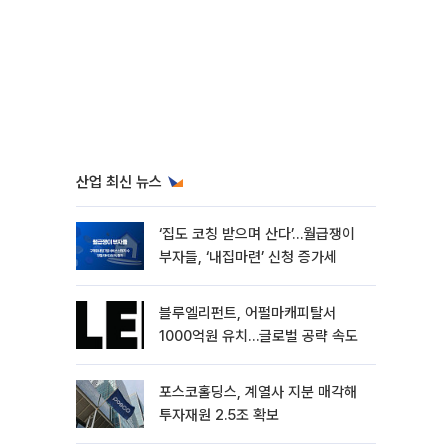
산업 최신 뉴스
‘집도 코칭 받으며 산다’…월급쟁이
부자들, ‘내집마련’ 신청 증가세
블루엘리펀트, 어펄마캐피탈서
1000억원 유치…글로벌 공략 속도
포스코홀딩스, 계열사 지분 매각해
투자재원 2.5조 확보