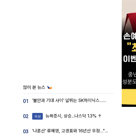
많이 본 뉴스
'불안과 기대 사이' 널뛰는 SK하이닉스…증권가 "HBM4·LTA 기반 펀터멘털 견고"
01
뉴욕증시, 상승...나스닥 1.3% ↑
02
속보
'나혼산' 류혜영, 고경표와 16년산 우정…"자취방서 부모님과 마주쳐"
03