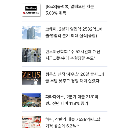
[BioS]블랙록, 알테오젠 지분
5.03% 취득
코웨이, 2분기 영업익 2532억...매
출·영업익 분기 최대 실적(종합)
반도체공학회 "주 52시간제 개선
시급…美·中에 추월당할 수도"
컴투스 신작 ‘제우스’ 26일 출시…과
금 부담 낮추고 경쟁 재미 살렸다
파라다이스, 2분기 매출 3181억
원…전년 대비 11.8% 증가
하림, 상반기 매출 7538억원…닭
가격 상승에 6.2%↑