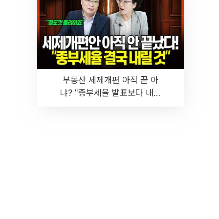
부동산 세제개편 아직 끝 아
냐? "종부세율 발표보다 내릴
것" 장기거주·양도세 전망 I 집
땅지성 I 김인만, 진미윤