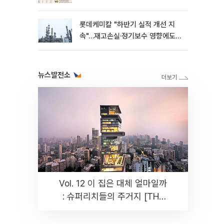
롯데케미칼 "하반기 실적 개선 지
속"…재고손실·정기보수 영향에도
흑자 유지
뉴스발전소
Vol. 12 이 집은 대체 얼마일까
: 슈퍼리치들의 주거지 [THE
RARE]