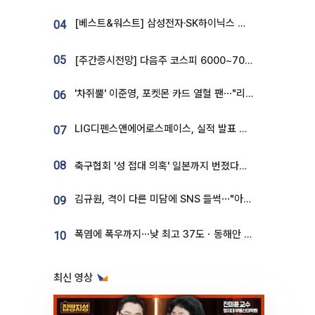
[베스트&워스트] 삼성전자·SK하이닉스 밀린 한 주…상상인증권은 85% 급등
04
05
[주간증시전망] 다음주 코스피 6000~7000⋯“外人 수급은 정책이 변수”
'차쥐뿔' 이준영, 포켓몬 카드 열혈 팬⋯"리셀러 처단할 것"
06
LIG디펜스앤에어로스페이스, 실적 발표 후 급락→반등⋯증권가 “28년까지 튼튼”
07
08
축구협회 '성 접대 의혹' 일본까지 번졌다…日 심판 실명 공개
김규원, 격이 다른 미담에 SNS 들썩⋯"아이 속옷 빨고 졸업식도 참석"
09
폭염에 폭우까지⋯낮 최고 37도ㆍ동해안 강한 비 [날씨]
10
최신 영상