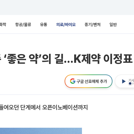
화학
항공/물류
유통
의료/바이오
중기/벤처
일반
‘좋은 약’의 길…K제약 이정표 
기사
구글 선호매체 추가
들여오던 단계에서 오픈이노베이션까지