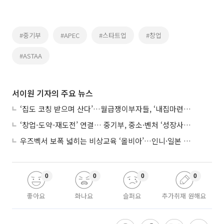
#중기부
#APEC
#스타트업
#창업
#ASTAA
서이원 기자의 주요 뉴스
‘집도 코칭 받으며 산다’…월급쟁이부자들, ‘내집마련’ 신청 증가세
‘창업-도약-재도전’ 연결… 중기부, 중소·벤처 ‘성장사다리’ 짓는다
우즈벡서 보폭 넓히는 비상교육 ‘올비아’…인니·일본 진출 타진
0
0
0
0
좋아요
화나요
슬퍼요
추가취재 원해요