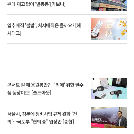
쁜데 재고 없어 ‘발동동’[가보니]
입추매직 '불발', 처서매직은 올까요? [해
시태그]
콘서트 갈 때 응원봉만?⋯'최애' 위한 필수
품 등장이오! [솔드아웃]
서울시, 정부에 정비사업 규제 완화 '건
의'⋯국토부 "협의 중" 입장만 [종합]