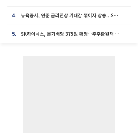
뉴욕증시, 연준 금리인상 기대감 꺾이자 상승...S&P500 사상 최고치 [종합]
4.
SK하이닉스, 분기배당 375원 확정…주주환원책 9월로 앞당겨 발표
5.