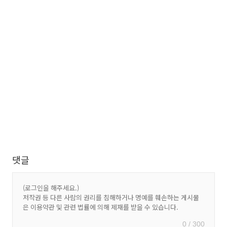
댓글
0 / 300