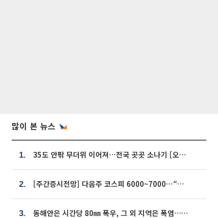
많이 본 뉴스
35도 안팎 무더위 이어져…전국 곳곳 소나기 [오늘 날씨]
1.
[주간증시전망] 다음주 코스피 6000~7000⋯“外人 수급은 정책이 변수”
2.
동해안은 시간당 80㎜ 폭우, 그 외 지역은 폭염…‘극과 극 날씨’
3.