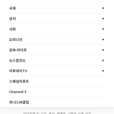
국제
정치
사회
오피니언
문화·라이프
뉴스발전소
이투데이TV
스페셜리포트
Channel 5
위너스IR클럽
무단전재 및 수집, 복사, 재배포, AI학습 이용 금지