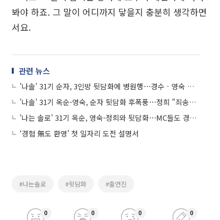
봐야 하죠. 그 말이 어디까지 닿을지 충분히 생각하면
서요.
관련 뉴스
'나솔' 31기 순자, 3인방 뒷담화에 병원행⋯경수ㆍ영숙 최커 분위기 솔솔
'나솔' 31기 옥순-영숙, 순자 뒷담화 후폭풍⋯정희 "죄송하다" 사과에도 비난
'나는 솔로' 31기 옥순, 영숙-정희와 뒷담화⋯MC들도 경악 "순자에게 당장 사과해"
‘경험 無도 환영’ 첫 일자리 도전 설명서
#나는솔로
#뒷담화
#출연진
0
0
0
0