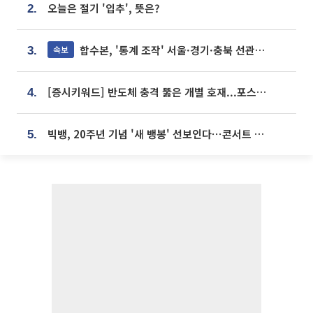
오늘은 절기 '입추', 뜻은?
2.
합수본, '통계 조작' 서울·경기·충북 선관위 등 추가 압수수색
속보
3.
[증시키워드] 반도체 충격 뚫은 개별 호재...포스코퓨처엠·에코프로·한화솔루션 '눈길'
4.
빅뱅, 20주년 기념 '새 뱅봉' 선보인다⋯콘서트 앞두고 팝업 개최
5.