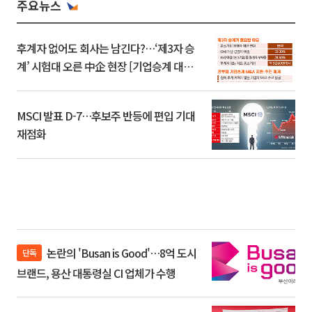
주요뉴스
후계자 없어도 회사는 남긴다?…‘제3자 승
계’ 시험대 오른 中企 현장 [기업승계 대전
환]
MSCI 발표 D-7…후보주 반등에 편입 기대
재점화
논란의 'Busan is Good'…8억 도시
단독
브랜드, 용산 대통령실 CI 업체가 수행