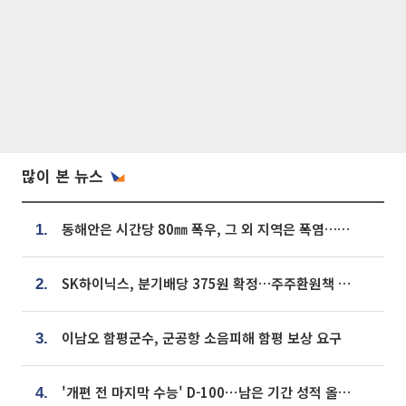
많이 본 뉴스
동해안은 시간당 80㎜ 폭우, 그 외 지역은 폭염…‘극과 극 날씨’
1.
SK하이닉스, 분기배당 375원 확정…주주환원책 9월로 앞당겨 발표
2.
이남오 함평군수, 군공항 소음피해 함평 보상 요구
3.
'개편 전 마지막 수능' D-100⋯남은 기간 성적 올릴 전략은
4.