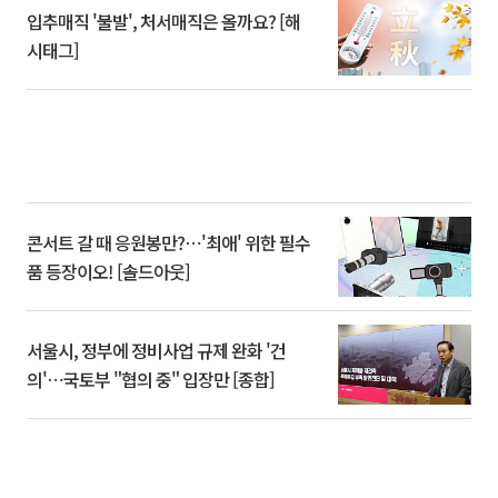
입추매직 '불발', 처서매직은 올까요? [해
시태그]
콘서트 갈 때 응원봉만?⋯'최애' 위한 필수
품 등장이오! [솔드아웃]
서울시, 정부에 정비사업 규제 완화 '건
의'⋯국토부 "협의 중" 입장만 [종합]