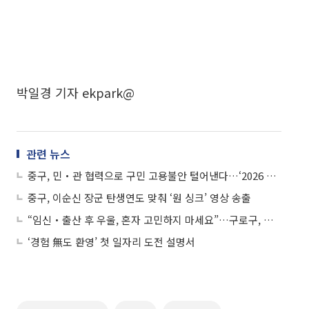
박일경 기자 ekpark@
관련 뉴스
중구, 민‧관 협력으로 구민 고용불안 털어낸다…‘2026 일자리 정책’ 본격 가동
중구, 이순신 장군 탄생연도 맞춰 ‘원 싱크’ 영상 송출
“임신‧출산 후 우울, 혼자 고민하지 마세요”…구로구, 마음건강 강좌 운영
‘경험 無도 환영’ 첫 일자리 도전 설명서