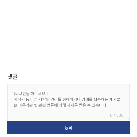
댓글
0 / 300