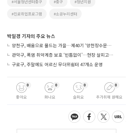
#서울청년센터중구
#중구
#청년지원
#진로취업프로그램
#소공누리센터
박일경 기자의 주요 뉴스
양천구, 배움으로 물드는 가을…제40기 ‘양천장수문화대학’ 수강생 모집
관악구, 폭염 취약계층 보호 ‘빈틈없이’…현장 살피고 지원 넓힌다
구로구, 주말에도 어르신 무더위쉼터 47개소 운영
0
0
0
0
좋아요
화나요
슬퍼요
추가취재 원해요