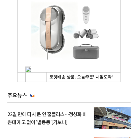
주요뉴스
22일 만에 다시 문 연 홈플러스…정상화 바
쁜데 재고 없어 ‘발동동’[가보니]