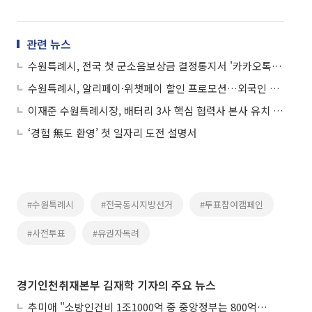
관련 뉴스
수원특례시, 전국 첫 군소음보상금 결정통지서 '카카오톡 전자고지' 도입
수원특례시, 알리페이·위챗페이 할인 프로모션…외국인 관광객 결제장벽 허문다
이재준 수원특례시장, 배터리 3사 핵심 협력사 본사 유치 성공…민선8기 27호 투자협약
‘경험 無도 환영’ 첫 일자리 도전 설명서
#수원특례시
#전국동시지방선거
#투표참여캠페인
#사전투표
#유권자독려
경기인천취재본부 김재학 기자의 주요 뉴스
추미애 "소방인건비 1조1000억 중 중앙정부는 800억뿐"