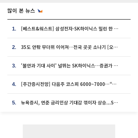
많이 본 뉴스
[베스트&워스트] 삼성전자·SK하이닉스 밀린 한 주…상상인증권은 85% 급등
1.
35도 안팎 무더위 이어져…전국 곳곳 소나기 [오늘 날씨]
2.
'불안과 기대 사이' 널뛰는 SK하이닉스…증권가 "HBM4·LTA 기반 펀터멘털 견고"
3.
[주간증시전망] 다음주 코스피 6000~7000⋯“外人 수급은 정책이 변수”
4.
뉴욕증시, 연준 금리인상 기대감 꺾이자 상승...S&P500 사상 최고치 [종합]
5.