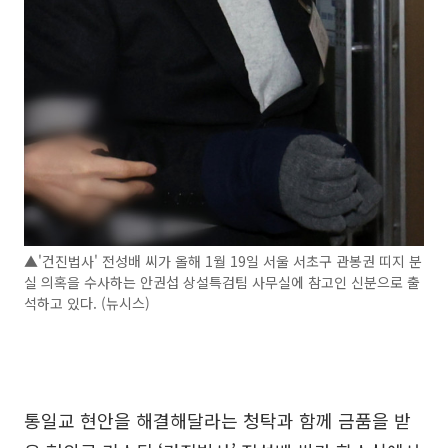
▲'건진법사' 전성배 씨가 올해 1월 19일 서울 서초구 관봉권 띠지 분
실 의혹을 수사하는 안권섭 상설특검팀 사무실에 참고인 신분으로 출
석하고 있다. (뉴시스)
통일교 현안을 해결해달라는 청탁과 함께 금품을 받