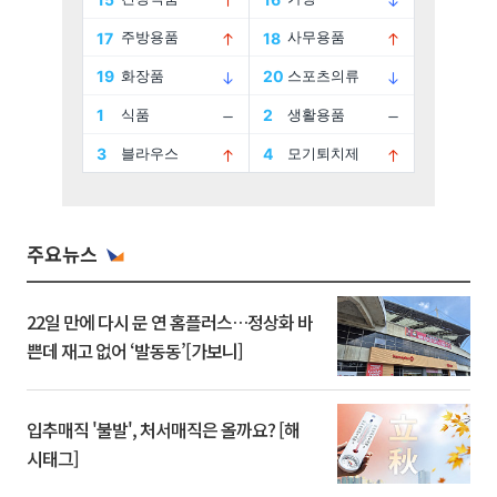
주요뉴스
22일 만에 다시 문 연 홈플러스…정상화 바
쁜데 재고 없어 ‘발동동’[가보니]
입추매직 '불발', 처서매직은 올까요? [해
시태그]