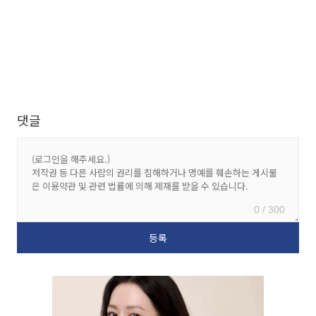
댓글
0 / 300