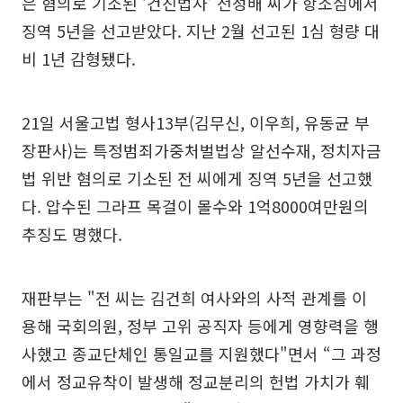
은 혐의로 기소된 ‘건진법사’ 전성배 씨가 항소심에서
징역 5년을 선고받았다. 지난 2월 선고된 1심 형량 대
비 1년 감형됐다.
21일 서울고법 형사13부(김무신, 이우희, 유동균 부
장판사)는 특정범죄가중처벌법상 알선수재, 정치자금
법 위반 혐의로 기소된 전 씨에게 징역 5년을 선고했
다. 압수된 그라프 목걸이 몰수와 1억8000여만원의
추징도 명했다.
재판부는 "전 씨는 김건희 여사와의 사적 관계를 이
용해 국회의원, 정부 고위 공직자 등에게 영향력을 행
사했고 종교단체인 통일교를 지원했다"면서 “그 과정
에서 정교유착이 발생해 정교분리의 헌법 가치가 훼