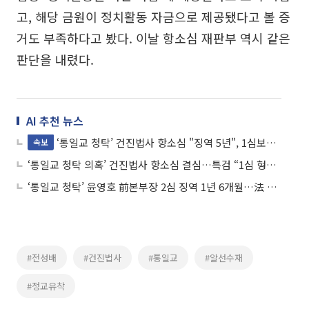
고, 해당 금원이 정치활동 자금으로 제공됐다고 볼 증
거도 부족하다고 봤다. 이날 항소심 재판부 역시 같은
판단을 내렸다.
AI 추천 뉴스
‘통일교 청탁’ 건진법사 항소심 "징역 5년", 1심보다 1년↓
속보
‘통일교 청탁 의혹’ 건진법사 항소심 결심…특검 “1심 형량 유지해야”
‘통일교 청탁’ 윤영호 前본부장 2심 징역 1년 6개월…法 “정교분리 가치 훼손”
#전성배
#건진법사
#통일교
#알선수재
#정교유착