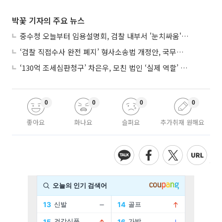
박꽃 기자의 주요 뉴스
중수청 오늘부터 임용설명회, 검찰 내부서 '눈치싸움' 기류변화도
‘검찰 직접수사 완전 폐지’ 형사소송법 개정안, 국무회의 통과
‘130억 조세심판청구’ 차은우, 모친 법인 ‘실제 역할’ 다툴 듯
0
0
0
0
좋아요
화나요
슬퍼요
추가취재 원해요