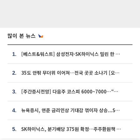
많이 본 뉴스
[베스트&워스트] 삼성전자·SK하이닉스 밀린 한 주…상상인증권은 85% 급등
1.
35도 안팎 무더위 이어져…전국 곳곳 소나기 [오늘 날씨]
2.
[주간증시전망] 다음주 코스피 6000~7000⋯“外人 수급은 정책이 변수”
3.
뉴욕증시, 연준 금리인상 기대감 꺾이자 상승...S&P500 사상 최고치 [종합]
4.
SK하이닉스, 분기배당 375원 확정…주주환원책 9월로 앞당겨 발표
5.