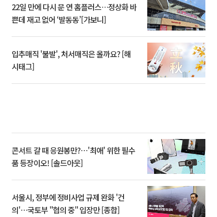
22일 만에 다시 문 연 홈플러스…정상화 바
쁜데 재고 없어 ‘발동동’[가보니]
입추매직 '불발', 처서매직은 올까요? [해
시태그]
콘서트 갈 때 응원봉만?⋯'최애' 위한 필수
품 등장이오! [솔드아웃]
서울시, 정부에 정비사업 규제 완화 '건
의'⋯국토부 "협의 중" 입장만 [종합]