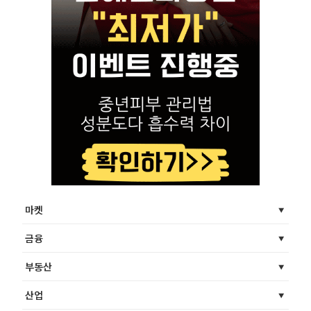
마켓
금융
부동산
산업