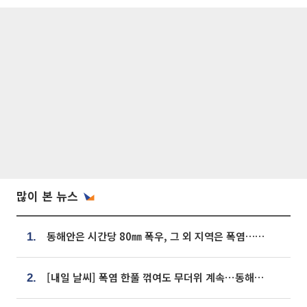
많이 본 뉴스
동해안은 시간당 80㎜ 폭우, 그 외 지역은 폭염…‘극과 극 날씨’
1.
[내일 날씨] 폭염 한풀 꺾여도 무더위 계속⋯동해안 이틀 연속 비
2.