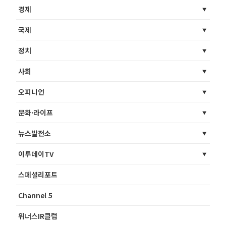
경제
국제
정치
사회
오피니언
문화·라이프
뉴스발전소
이투데이TV
스페셜리포트
Channel 5
위너스IR클럽