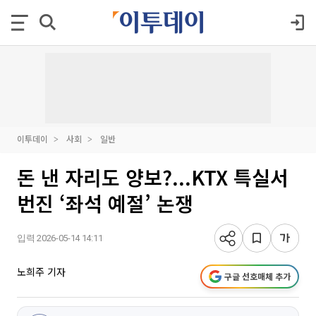
이투데이
사회
일반
돈 낸 자리도 양보?...KTX 특실서
번진 ‘좌석 예절’ 논쟁
입력 2026-05-14 14:11
노희주 기자
구글 선호매체 추가