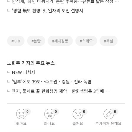
안성재, '와인 바꿔치기' 논란 후폭풍⋯유튜브 활동 잠정 중단
‘경험 無도 환영’ 첫 일자리 도전 설명서
#KTX
#논란
#세대갈등
#스레드
#특실
노희주 기자의 주요 뉴스
NEW 피서지
'입추'에도 39도⋯수도권ㆍ강원ㆍ전라 폭염
젠지, 풀세트 끝 한화생명 제압⋯한화생명은 3연패 수렁
0
0
0
0
좋아요
화나요
슬퍼요
추가취재 원해요