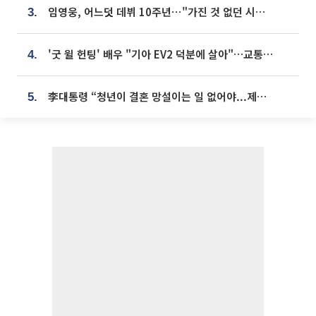
임영웅, 어느덧 데뷔 10주년⋯"가진 것 없던 시절, 내 앞엔 20명의 팬뿐"
3.
'굿 윌 헌팅' 배우 "기아 EV2 덕분에 살아"…교통사고 후 안전성 극찬
4.
李대통령 “청년이 결혼 망설이는 일 없어야...제도상 불이익 조사”
5.