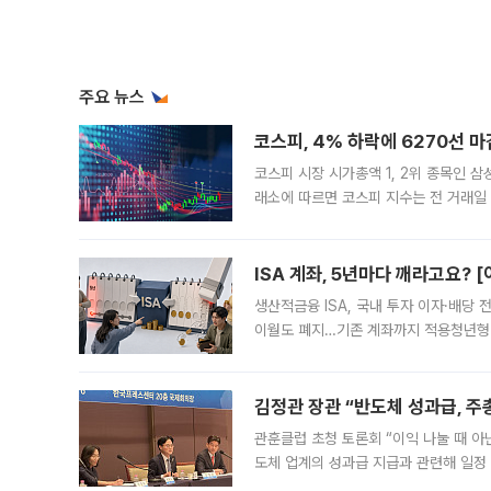
주요 뉴스
코스피, 4% 하락에 6270선 마
코스피 시장 시가총액 1, 2위 종목인 
래소에 따르면 코스피 지수는 전 거래일 대
1.81% 내린 6478.75에 출발한 코
다. 이날 오전
ISA 계좌, 5년마다 깨라고요? 
생산적금융 ISA, 국내 투자 이자·배당
이월도 폐지…기존 계좌까지 적용청년형 
는 5년마다 계좌를 해지하라는 건가요?”
편을
김정관 장관 “반도체 성과급, 
관훈클럽 초청 토론회 “이익 나눌 때 아
도체 업계의 성과급 지급과 관련해 일정
최근 상법·자본시장법 개정으로 기업 지