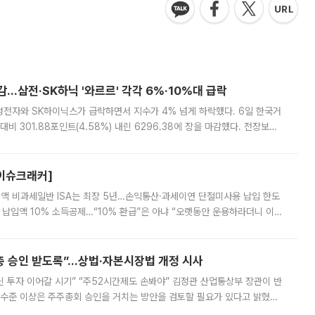
감…삼전·SK하닉 '와르르' 각각 6%·10%대 급락
삼성전자와 SK하이닉스가 급락하면서 지수가 4% 넘게 하락했다. 6일 한국거
비 301.88포인트(4.58%) 내린 6296.38에 장을 마감했다. 전장보다
스피는 장중 한때 6550.94까지 오르기도 했으나 6238.32까지 밀리기도 했
[이슈크래커]
 전액 비과세일반 ISA는 최장 5년…손익통산·과세이연 단절미사용 납입 한도
납입액 10% 소득공제…“10% 환급”은 아냐 “오랫동안 운용하라더니 이제
 ‘만능 절세 통장’으로 불리는 개인종합자산관리계좌(ISA)가 두 갈래로 개
주총 승인 받도록”…상법·자본시장법 개정 시사
닌 투자 이어갈 시기” “주52시간제도 손봐야” 김정관 산업통상부 장관이 반
 수준 이상은 주주총회 승인을 거치는 방안을 검토할 필요가 있다고 밝혔다.
배구조와 주주권 강화 논의가 이어지는 가운데, 핵심 연구인력에 대한