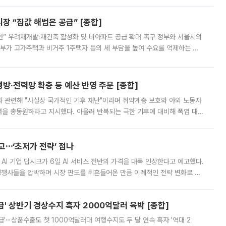
 “집값 해법은 공급” [종합]
안” 우려재개발·재건축 활성화 및 비아파트 공급 확대 촉구 정부와 서울시의
정부가 고가주택과 비거주 1주택자 등의 세 부담을 높여 수요를 억제하는 카
키울 것이라며 세금이 아닌 공급이 근본적인 처방이라고 전면 반박했다.
방·전력망 확충 등 예산 반영 주문 [종합]
과 관련해 "사실상 국가적인 기후 재난"이라며 취약계층 보호와 야외 노동자
정력을 총동원하라고 지시했다. 아울러 반복되는 극한 기후에 대비해 폭염 대응
영하는 방안도 검토하라고 주문했다. 이 대통령은 이날 폭염·가뭄 대
예고⋯‘초저가 전략’ 접나
 AI 기업 딥시크가 6일 AI 서비스 전반의 가격을 대폭 인상한다고 예고했다.
 경쟁사들을 압박하며 시장 판도를 뒤흔들어온 만큼 이례적인 전략 변화로 평
 이날 공지를 통해 구체적인 인상 폭은 공개하지 않았지만 상당한 수
' 상반기 경상수지 흑자 2000억달러 육박 [종합]
급'⋯상품수출도 첫 1000억달러대 여행수지도 두 달 연속 흑자 '역대 2