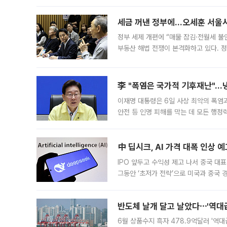
세금 꺼낸 정부에…오세훈 서울시장
정부 세제 개편에 “매물 잠김·전월세 불
부동산 해법 전쟁이 본격화하고 있다. 
드를 꺼내자 서울시는 전·월세 부담만 
李 "폭염은 국가적 기후재난"…냉
이재명 대통령은 6일 사상 최악의 폭염
안전 등 인명 피해를 막는 데 모든 행
인프라 확충 계획을 내년도 예산안에 반
中 딥시크, AI 가격 대폭 인상 
IPO 앞두고 수익성 제고 나서 중국 대표
그동안 ‘초저가 전략’으로 미국과 중국
가된다. 블룸버그통신에 따르면 딥시크는
반도체 날개 달고 날았다⋯'역대급
6월 상품수지 흑자 478.9억달러 '역대