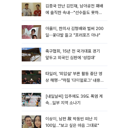
김종국 만난 김민재, 남아공전 패배
에 솔직한 속내⋯"선수들도 못하긴
했다"
아옳이, 한의사 김형배와 벌써 200
일⋯꽃다발 들고 "프러포즈 아냐"
축구협회, 15년 전 국가대표 경기
앞두고 외국인 심판에 ‘성접대’
타일러, '외압설' 부른 활동 중단 영
상 해명⋯"하필 '다이얼로그' 내용이
라"
[내일날씨] 입추에도 39도 폭염 계
속…일부 지역 소나기
이상이, 남편 故 박동빈 떠난 지
100일…"보고 싶은 마음 그대로"