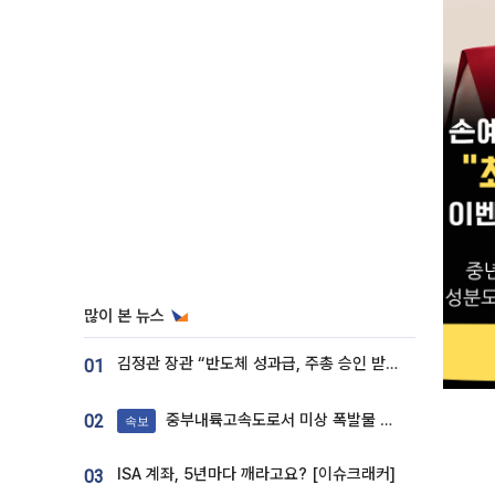
많이 본 뉴스
김정관 장관 “반도체 성과급, 주총 승인 받도록”…상법·자본시장법 개정 시사
01
중부내륙고속도로서 미상 폭발물 발견
02
속보
ISA 계좌, 5년마다 깨라고요? [이슈크래커]
03