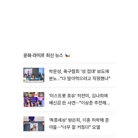
문화·라이프 최신 뉴스
박문성, 축구협회 '성 접대' 보도에
분노…"다 말아먹으려고 작정했나"
'미스트롯 포유' 허찬미, 김나희에
배신감 든 사연⋯"이상준 추천해주
더라"
'특종세상' 방은희, 이혼 허락해 준
아들⋯"너무 잘 커줬다" 오열