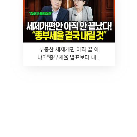
부동산 세제개편 아직 끝 아
냐? "종부세율 발표보다 내릴
것" 장기거주·양도세 전망 I 집
땅지성 I 김인만, 진미윤