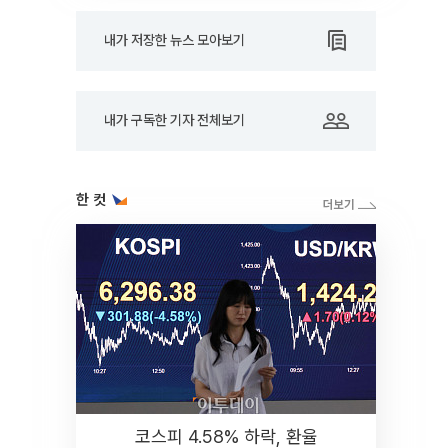
내가 저장한 뉴스 모아보기
내가 구독한 기자 전체보기
한 컷
코스피 4.58% 하락, 환율