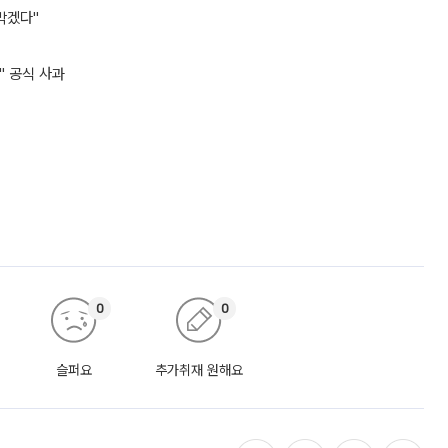
막겠다"
" 공식 사과
0
0
슬퍼요
추가취재 원해요