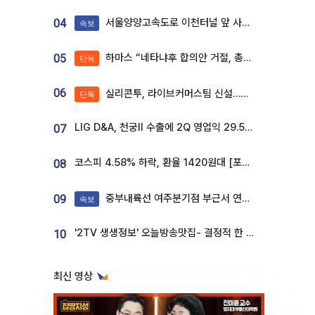
서울양양고속도로 이천터널 앞 사고 발생
04
속보
하마스 “네타냐후 합의안 거절, 총선 앞두고 시간 끌기”
05
단독
06
실리콘투, 라이브커머스팀 신설…K뷰티 ‘글로벌 판매망’ 확대[K뷰티 라방戰]
단독
LIG D&A, 천궁Ⅱ 수출에 2Q 영업익 29.5%↑…수주잔고 24.6조 [종합]
07
코스피 4.58% 하락, 환율 1420원대 [포토]
08
중부내륙선 여주분기점 부근서 연이은 추돌사고 발생
09
속보
'2TV 생생정보' 오늘방송맛집- 결정적 한 수, 3종 메밀면! 메밀 소바 맛집 '의○○○○'
10
최신 영상