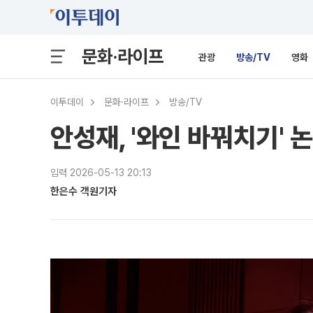
문화·라이프
관광
방송/TV
영화
이투데이
문화·라이프
방송/TV
안성재, '와인 바꿔치기'
입력 2026-05-13 20:13
한은수 객원기자