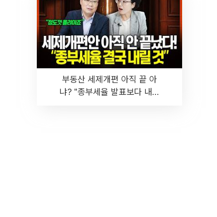
부동산 세제개편 아직 끝 아
냐? "종부세율 발표보다 내릴
것" 장기거주·양도세 전망 I 집
땅지성 I 김인만, 진미윤