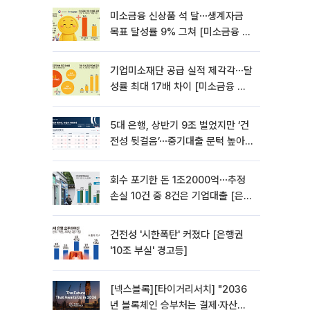
미소금융 신상품 석 달⋯생계자금
목표 달성률 9% 그쳐 [미소금융 첫
성적표]
기업미소재단 공급 실적 제각각⋯달
성률 최대 17배 차이 [미소금융 첫
성적표]
5대 은행, 상반기 9조 벌었지만 ‘건
전성 뒷걸음’⋯중기대출 문턱 높아
지나 [은행권 '10조 부실' 경고등]
회수 포기한 돈 1조2000억⋯추정
손실 10건 중 8건은 기업대출 [은행
권 '10조 부실' 경고등]
건전성 '시한폭탄' 커졌다 [은행권
'10조 부실' 경고등]
[넥스블록][타이거리서치] "2036
년 블록체인 승부처는 결제·자산거