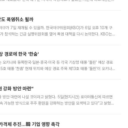
. 특히 폭염중대경보가 발표된 서울과 인천 강화ㆍ인천 북부ㆍ인천 남부, 경
말도 폭염취소 될까
구가 7일 재개될 수 있을까. 한국야구위원회(KBO)가 6일 오후 10개 구
 참석하는 긴급 실행위원회를 열어 폭염 대책을 다시 논의한다. KBO는
서 관람객과 선수단의 안전 위험 상황이 발생했다”며 5∼6일 예정됐던
상 경로에 한국 '한숨'
치는 오키나와 동쪽한국·일본·중국·미국 등 각국 기상청 태풍 '돌핀' 예상 경로
5호 태풍 '찬홈' 현재 위치와 예상 경로 주목 제13호 태풍 ‘돌핀’이 오키나와
 제15호 태풍 ‘찬홈’이 새로 발생했다. 한국과 일본뿐 아니라 중국
 강화 방안 마련”
 것이라고 밝혔다. 5일(현지시간) 로이터통신에 따르면
속 가능한 방식으로 주주 환원을 강화하는 방안을 모색하고 있다”고 밝혔다.
그러면서 자세한 내용은 “조만간 공개할 예정”이라고 덧붙였다. SK하이닉스도 로이터에 전달한 성명에서 “연
가격제 추진…韓 기업 영향 촉각