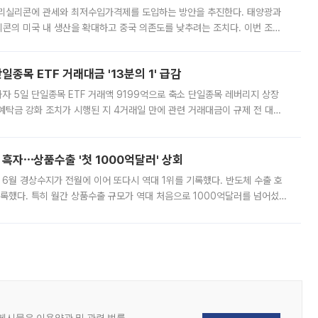
폴리실리콘에 관세와 최저수입가격제를 도입하는 방안을 추진한다. 태양광과
콘의 미국 내 생산을 확대하고 중국 의존도를 낮추려는 조치다. 이번 조처
쏠리고 있다. 5일(현지시간) 블룸버그통신에 따르면 미국 행정부 내에서는
종목 ETF 거래대금 '13분의 1' 급감
자 5일 단일종목 ETF 거래액 9199억으로 축소 단일종목 레버리지 상장
예탁금 강화 조치가 시행된 지 4거래일 만에 관련 거래대금이 규제 전 대비
거래소에 따르면 전날 코스피 시장 전체 거래대금은 25조2129억원을 기록
 흑자⋯상품수출 '첫 1000억달러' 상회
표 6월 경상수지가 전월에 이어 또다시 역대 1위를 기록했다. 반도체 수출 호
기록했다. 특히 월간 상품수출 규모가 역대 처음으로 1000억달러를 넘어섰
6월 국제수지(잠정)'에 따르면 6월 경상수지는 497억3000만달러 흑자로