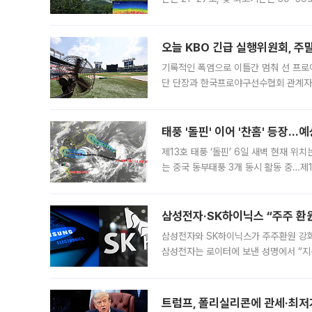
는 35도 안팎까지 올라 매우 무덥겠다
기
오늘 KBO 긴급 실행위원회, 주
기록적인 폭염으로 이틀간 멈춰 선 프로야
단 단장과 한국프로야구선수협회 관계자가
5일 “최근 전국적으로 폭염이 지속되면
KBO리그와
태풍 '돌핀' 이어 '찬홈' 등장…예
제13호 태풍 ‘돌핀’ 6일 새벽 현재 위
는 중국 동부태풍 3개 동시 활동 중…제1
를 향해 서진하는 가운데 북서태평양에서는
삼성전자·SK하이닉스 “주주 환원
삼성전자와 SK하이닉스가 주주환원 강화 방안 마련에 나설
삼성전자는 로이터에 보낸 성명에서 “지
트럼프, 폴리실리콘에 관세·최저