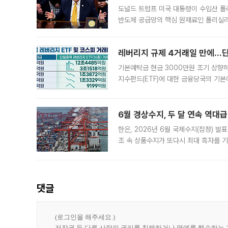
도널드 트럼프 미국 대통령이 수입산 
반도체 공급망의 핵심 원재료인 폴리실리
로 한국 기업에 미칠 영향에도 관심이 
레버리지 규제 4거래일 만에…단일
기본예탁금 현금 3000만원 조기 상향하
지수펀드(ETF)에 대한 금융당국의 기본
13분의 1수준으로 급감했다. 6일 한국
한 가운데
6월 경상수지, 두 달 연속 역대급
한은, 2026년 6월 국제수지(잠정) 발
조 속 상품수지가 또다시 최대 흑자를 
다. 한국은행이 6일 발표한 '2026년 
집계됐다
댓글