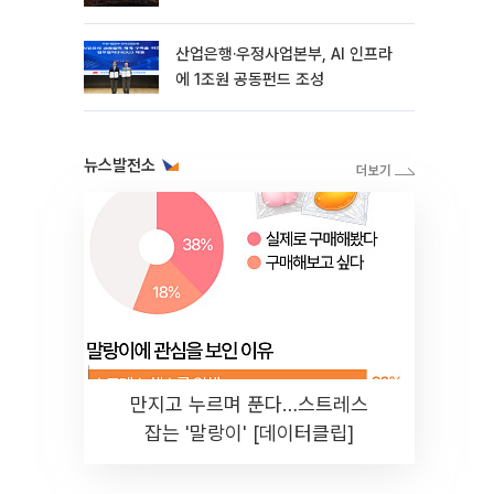
래·기계경제 재편"
산업은행·우정사업본부, AI 인프라
에 1조원 공동펀드 조성
뉴스발전소
만지고 누르며 푼다…스트레스
잡는 '말랑이' [데이터클립]