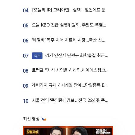
[오늘의 IR] 고려아연ㆍ심텍ㆍ엘앤에프 등
04
오늘 KBO 긴급 실행위원회, 주말도 폭염취소 될까
05
‘레켐비’ 독주 치매 치료제 시장…국산 신약 등장하나
06
경기 안산시 단원구 화학물질 취급 공장서 연기 발생
07
속보
트럼프 “자석 사업을 하라”…제이에스링크, 비중국 영구자석 공급망 구축 속도
08
레버리지 규제 4거래일 만에…단일종목 ETF 거래대금 '13분의 1' 급감
09
서울 전역 '폭염중대경보'…전국 224곳 폭염특보
10
최신 영상