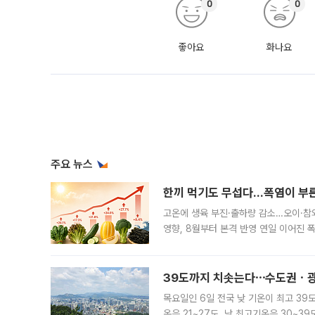
0
0
좋아요
화나요
주요 뉴스
한끼 먹기도 무섭다...폭염이 부
고온에 생육 부진·출하량 감소…오이·참외
영향, 8월부터 본격 반영 연일 이어진 
고온에 취약한 시금치와 상추 등 잎채소뿐
39도까지 치솟는다⋯수도권ㆍ광
목요일인 6일 전국 낮 기온이 최고 39
온은 21~27도, 낮 최고기온은 30~