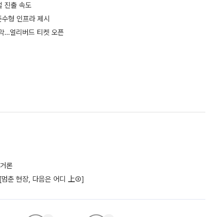
 진출 속도
준수형 인프라 제시
 개막…얼리버드 티켓 오픈
 거론
 [멈춘 현장, 다음은 어디 上③]