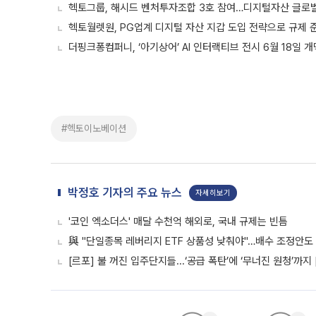
헥토그룹, 해시드 벤처투자조합 3호 참여…디지털자산 글로벌
헥토월렛원, PG업계 디지털 자산 지갑 도입 전략으로 규제 
더핑크퐁컴퍼니, ‘아기상어’ AI 인터랙티브 전시 6월 18일
#헥토이노베이션
박정호 기자의 주요 뉴스
자세히보기
'코인 엑소더스' 매달 수천억 해외로, 국내 규제는 빈틈
與 "단일종목 레버리지 ETF 상품성 낮춰야"…배수 조정안도
[르포] 불 꺼진 입주단지들...‘공급 폭탄’에 ‘무너진 원청’까지