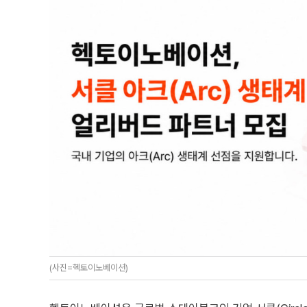
(사진=헥토이노베이션)