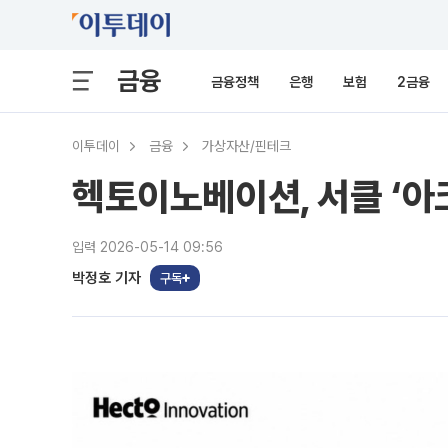
금융
금융정책
은행
보험
2금융
이투데이
금융
가상자산/핀테크
헥토이노베이션, 서클 ‘아
입력 2026-05-14 09:56
박정호 기자
구독