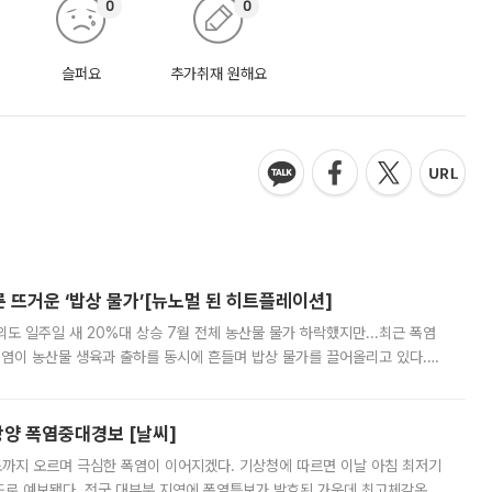
0
0
슬퍼요
추가취재 원해요
른 뜨거운 ‘밥상 물가’[뉴노멀 된 히트플레이션]
도 일주일 새 20%대 상승 7월 전체 농산물 물가 하락했지만...최근 폭염
폭염이 농산물 생육과 출하를 동시에 흔들며 밥상 물가를 끌어올리고 있다.
 아니라 오이와 참외, 브로콜리 가격까지 일주일 새 두 자릿수로 뛰었다.
양 폭염중대경보 [날씨]
도까지 오르며 극심한 폭염이 이어지겠다. 기상청에 따르면 이날 아침 최저기
39도로 예보됐다. 전국 대부분 지역에 폭염특보가 발효된 가운데 최고체감온도