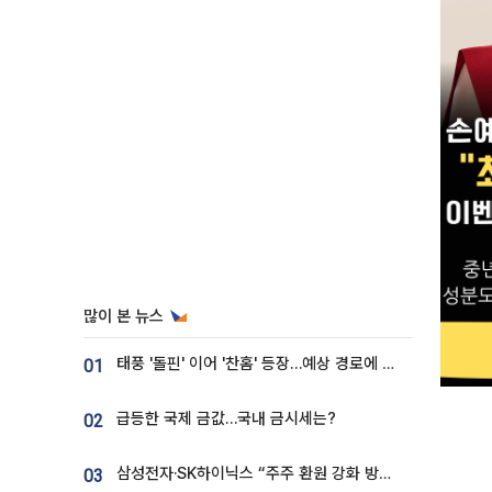
많이 본 뉴스
태풍 '돌핀' 이어 '찬홈' 등장…예상 경로에 한국 '한숨'
01
급등한 국제 금값…국내 금시세는?
02
삼성전자·SK하이닉스 “주주 환원 강화 방안 마련”
03