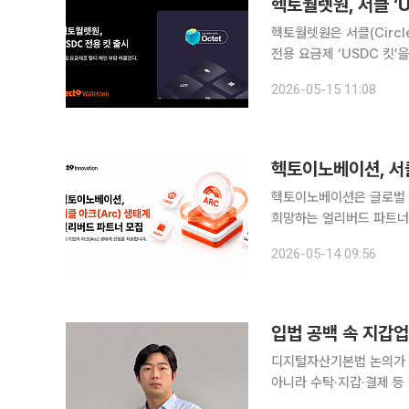
헥토월렛원, 서클 ‘
헥토월렛원은 서클(Circ
전용 요금제 ‘USDC 킷’을 출시한다고 15일 밝
지털자산 지갑 개발 API 
2026-05-15 11:08
USDC 활용 비중이 높은
헥토이노베이션, 서클
헥토이노베이션은 글로벌 스테
희망하는 얼리버드 파트너를 자사 
인 스테이블코인 전용 블록
2026-05-14 09:56
디지털자산기본법 논의가 
아니라 수탁·지갑·결제 등
불확실성을 떠안는다. 본지