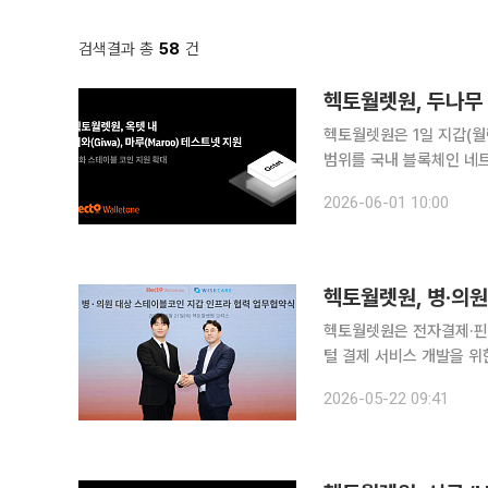
검색결과 총
58
건
헥토월렛원, 두나무 
헥토월렛원은 1일 지갑(월렛
범위를 국내 블록체인 네트워크까지 확대한다
‘기와(GIWA)’와 해시
2026-06-01 10:00
원화 스테이블코인 시대에
헥토월렛원, 병·의
헥토월렛원은 전자결제·핀
털 결제 서비스 개발을 위한 업무협약을
렛원 본사에서 ‘병·의원 
2026-05-22 09:41
헥토월렛원 부대표와 양진