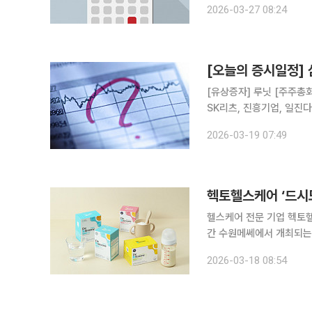
2026-03-27 08:24
에이텀, 제이티, 유니온
[오늘의 증시일정]
[유상증자] 루닛 [주주총회] 롯데칠성음료, 한화오션, 호텔신라, 신한서부티엔디리츠, GS리테일,
SK리츠, 진흥기업, 일진
홈데코, 하이스틸, 이리츠
2026-03-19 07:49
송원산업, 한국수출포장공업
헥토헬스케어 ‘드시
헬스케어 전문 기업 헥토헬
간 수원메쎄에서 개최되는 
사는 경기도권 최대 규모의
2026-03-18 08:54
공유하는 자