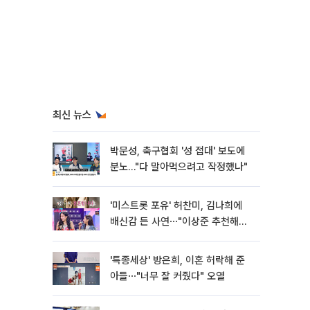
최신 뉴스
박문성, 축구협회 '성 접대' 보도에
분노…"다 말아먹으려고 작정했나"
'미스트롯 포유' 허찬미, 김나희에
배신감 든 사연⋯"이상준 추천해주
더라"
'특종세상' 방은희, 이혼 허락해 준
아들⋯"너무 잘 커줬다" 오열