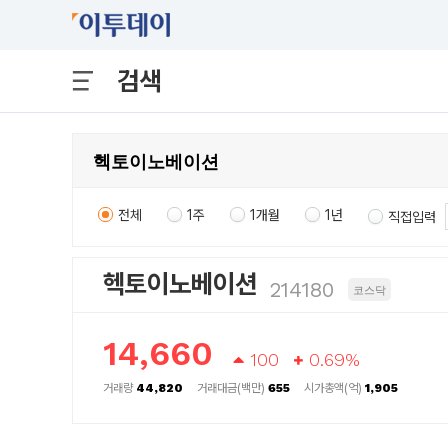
검색
전체
1주
1개월
1년
직접입력
헥토이노베이션
214180
코스닥
14,660
100
0.69%
거래량
44,820
거래대금(백만)
655
시가총액(억)
1,905