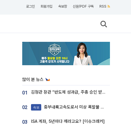
로그인
회원가입
속보창
신문/PDF 구독
RSS
많이 본 뉴스
김정관 장관 “반도체 성과급, 주총 승인 받도록”…상법·자본시장법 개정 시사
01
중부내륙고속도로서 미상 폭발물 발견
02
속보
ISA 계좌, 5년마다 깨라고요? [이슈크래커]
03