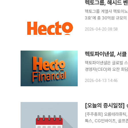
헥토그룹, 해시드 
헥토그룹 계열사 헥토이노
3호’에 총 30억원 규모의 전략적 투
를 넘어 해시드가 보유한 
2026-04-20 08:58
적 결정이라는 게 회사 측
헥토파이낸셜, 서클
헥토파이낸셜은 글로벌 스
경영자(CEO)와 오찬 회담을 
국내 주요 금융기관과 핀
2026-04-13 14:46
스테이블코인 기반 글로벌
[오늘의 증시일정]
[주주총회] 오름테라퓨틱, 
톡스, CG인바이츠, 골프
존, 바이오스마트, 그린생명