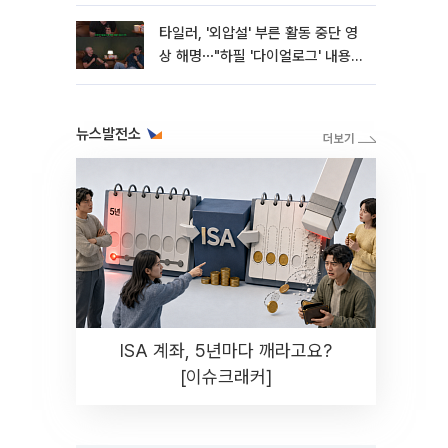
타일러, '외압설' 부른 활동 중단 영
상 해명⋯"하필 '다이얼로그' 내용이
라"
뉴스발전소
ISA 계좌, 5년마다 깨라고요?
[이슈크래커]