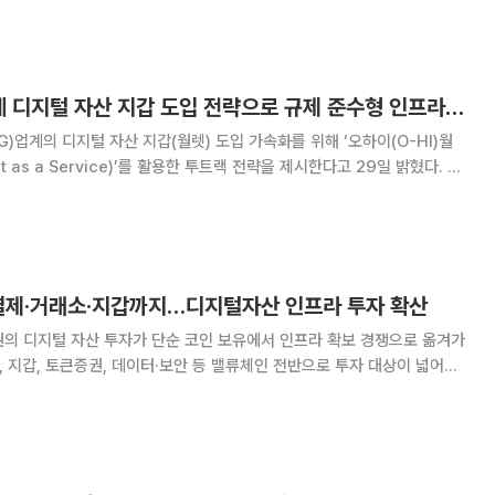
의 시간을 어떻게 버티고 있는지 살펴본다. 법안 범위 따라 기업용 Wa
헥토월렛원, PG업계 디지털 자산 지갑 도입 전략으로 규제 준수형 인프라 제시
)업계의 디지털 자산 지갑(월렛) 도입 가속화를 위해 ‘오하이(O-HI)월
et as a Service)’를 활용한 투트랙 전략을 제시한다고 29일 밝혔다. 이
준수하면서 오하이월렛으로 디지털 자산 서비스를 신속히 시작하고, 이후 옥
사가 디지털 자산 결제
 결제·거래소·지갑까지…디지털자산 인프라 투자 확산
권의 디지털 자산 투자가 단순 코인 보유에서 인프라 확보 경쟁으로 옮겨가
소, 지갑, 토큰증권, 데이터·보안 등 밸류체인 전반으로 투자 대상이 넓어지
거래 플랫폼 직접 확보와 기반 레이어 선점이 동시에 진행되는 모습이다.
시스템(DART)에 따르면 코스닥 상