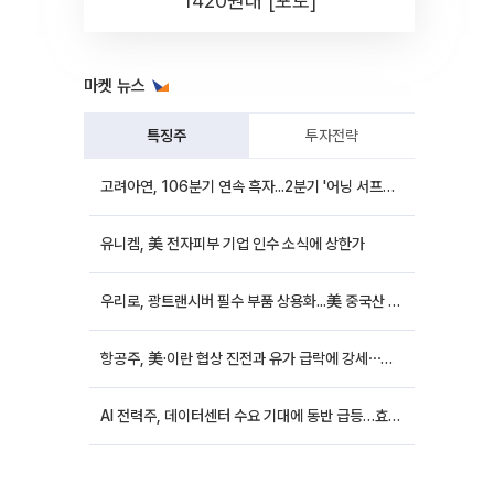
1420원대 [포토]
마켓 뉴스
특징주
투자전략
고려아연, 106분기 연속 흑자...2분기 '어닝 서프라이즈'에 장 초반 12%대 강세
유니켐, 美 전자피부 기업 인수 소식에 상한가
우리로, 광트랜시버 필수 부품 상용화...美 중국산 퇴출 추진에 상승세
항공주, 美·이란 협상 진전과 유가 급락에 강세⋯한진칼 8%↑
AI 전력주, 데이터센터 수요 기대에 동반 급등…효성중공업 10%↑