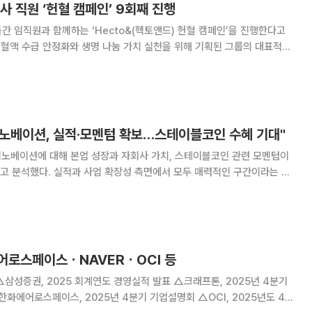
사 직원 ‘헌혈 캠페인’ 9회째 진행
간 임직원과 함께하는 ‘Hecto&(헥토앤드) 헌혈 캠페인’을 진행한다고
는 혈액 수급 안정화와 생명 나눔 가치 실천을 위해 기획된 그룹의 대표적
량은 약 3.5일분으로 적정 수준(5일
에 머물러 있다. 특히 지난
노베이션, 실적·모멘텀 확보…스테이블코인 수혜 기대"
이노베이션에 대해 본업 성장과 자회사 가치, 스테이블코인 관련 모멘텀이
고 분석했다. 실적과 사업 확장성 측면에서 모두 매력적인 구간이라는 설
규 서비스 출시와 고객 다변화 전략이 이어
에어로스페이스ㆍNAVERㆍOCI 등
 △삼성증권, 2025 회계연도 경영실적 발표 △크래프톤, 2025년 4분기
한화에어로스페이스, 2025년 4분기 기업설명회 △OCI, 2025년도 4분