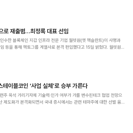
 △SK네트웍스, 2025년 4분기 실적발표 △동아에스티, 회사 이해 증진
쏘시오홀딩스, 회사 이해 증
으로 재출범…최정록 대표 선임
인수한 블록체인 지갑 인프라 전문 기업 월렛원(옛 헥슬란트)이 사명과
임 등을 통해 헥토그룹 계열사로 본격 편입했다고 15일 밝혔다. 월렛원은
 사명을 헥토월렛원으로 변경했으며, 최정록 대표이사를 신규 선임했다.
 합류한 이후 그룹 내 블록체인 사업 자
스테이블코인 ‘사업 실체’로 승부 가른다
련주 옥석 가리기자체 기술력·인가 여부가 가를 변수핀테크 협업 전망으
자자들은 단순 테마보다 사업성과 기술력을 갖춘 종목에 주목하고 있다.
업계에 따르면 가상자산 제도화가 속도를 내면서 국내