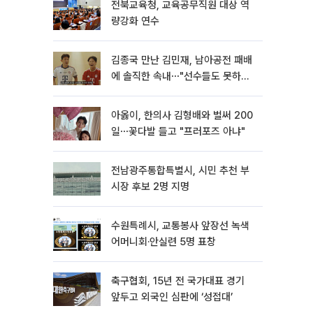
전북교육청, 교육공무직원 대상 역
량강화 연수
김종국 만난 김민재, 남아공전 패배
에 솔직한 속내⋯"선수들도 못하긴
했다"
아옳이, 한의사 김형배와 벌써 200
일⋯꽃다발 들고 "프러포즈 아냐"
전남광주통합특별시, 시민 추천 부
시장 후보 2명 지명
수원특례시, 교통봉사 앞장선 녹색
어머니회·안실련 5명 표창
축구협회, 15년 전 국가대표 경기
앞두고 외국인 심판에 ‘성접대’