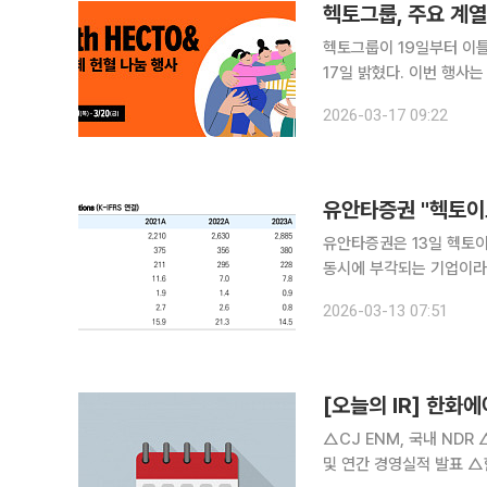
헥토그룹, 주요 계열
헥토그룹이 19일부터 이틀
17일 밝혔다. 이번 행사
ESG(환경·사회·지배구조) 프로그램이다. 현재 국내 혈액 보유
2026-03-17 09:22
분)을 밑도는 '관심' 단계
유안타증권 "헥토이
유안타증권은 13일 헥토
동시에 부각되는 기업이라
명이다. 권명준 유안타증권 연구원은 "지난해 4분기 매출액은 988억5000만원으로 전년 동기 대
2026-03-13 07:51
비 12.8% 증가했고, 신
[오늘의 IR] 한화
△CJ ENM, 국내 NDR
및 연간 경영실적 발표 △