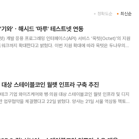
정확도순
최신순
'기와'ㆍ해시드 '마루' 테스트넷 연동
) 개발 응용 프로그래밍 인터페이스(API) 서비스 ‘옥텟(Octet)’의 지원
고 밝혔다. 이번 지원 확대에 따라 옥텟은 두나무의
드오픈파이낸스의 ‘마루(Maroo)’ 테스트넷을 신규 지원한다. 헥토월렛원은
 대비해 금융·핀테크 기업 등
원 대상 스테이블코인 월렛 인프라 구축 추진
테크 기업 와이즈케어와 병·의원 대상 스테이블코인 월렛 인프라 및 디지
 체결했다고 22일 밝혔다. 양사는 21일 서울 역삼동 헥토월
대상 스테이블코인 지갑 인프라 협력 업무협약’을 맺었다. 협약식에는 류춘
부 와이즈케어 대표를 비롯한 관계자들이 참