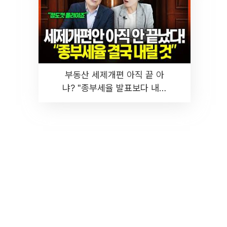
부동산 세제개편 아직 끝 아
냐? "종부세율 발표보다 내릴
것" 장기거주·양도세 전망 I 집
땅지성 I 김인만, 진미윤