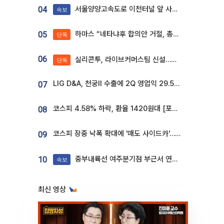
서울양양고속도로 이천터널 앞 사고 발생
04
속보
하마스 “네타냐후 합의안 거절, 총선 앞두고 시간 끌기”
05
단독
06
실리콘투, 라이브커머스팀 신설…K뷰티 ‘글로벌 판매망’ 확대[K뷰티 라방戰]
단독
LIG D&A, 천궁Ⅱ 수출에 2Q 영업익 29.5%↑…수주잔고 24.6조 [종합]
07
코스피 4.58% 하락, 환율 1420원대 [포토]
08
코스피 장중 낙폭 확대에 '매도 사이드카'…외인 2.8조'팔자'· 개인 3.1조 '사자'
09
중부내륙선 여주분기점 부근서 연이은 추돌사고 발생
10
속보
최신 영상