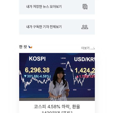
내가 저장한 뉴스 모아보기
내가 구독한 기자 전체보기
한 컷
코스피 4.58% 하락, 환율