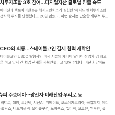
벤처투자조합 3호 참여…디지털자산 글로벌 진출 속도
베이션과 헥토파이낸셜은 해시드벤처스가 설립한 ‘해시드 벤처투자조합
자를 단행했다고 20일 밝혔다. 이번 출자는 단순한 재무적 투자
글로벌 웹3 생태계와 헥토그룹의 금융·결제 인프라를 결합하기 위한 전략
 설명이다. 헥토그룹은 이번 펀드 참여를 통
 CEO와 회동…스테이블코인 결제 협력 재확인
테이블코인 USDC 발행사인 미국 서클의 제레미 알레어 창업자 겸 최고
하고 양사 간 협업 관계를 재확인했다고 13일 밝혔다. 이날 회담에는
테크 기업 대표 및 임원들이 참석했다. 헥토파이낸셜은 이번 만남을 계기로
 결제 사업 협력의 방향성과 전략을 다시
 슈퍼 주총데이⋯광전자·미래산업·우리로 등
액트로, 태양, 코렌텍, 시선AI, 위메이드, 코스메카코리아, 국일제지, 메디
존홀딩스, 네오이뮨텍, 오이솔루션, 노바렉스, 엘티씨, 오브젠, 엠투엔, 골프
과학, 우리로, 신테카바이오, 티플랙스, 에코글로우, 노바텍, 윈팩, 삼진,