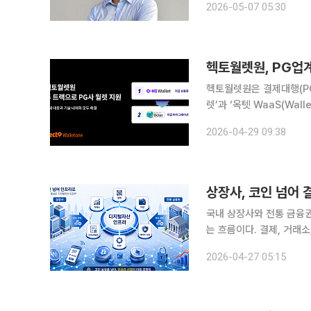
2026-05-07 05:30
헥토월렛원은 결제대행(PG
렛’과 ‘옥텟 WaaS(Wall
번 전략은 현행 규제를 
2026-04-29 09:38
텟 WaaS를 활용해 PG
상장사, 코인 넘어
국내 상장사와 전통 금융
는 흐름이다. 결제, 거래
는 가운데, 금융권에서는 
2026-04-27 05:15
26일 금융감독원 전자공시