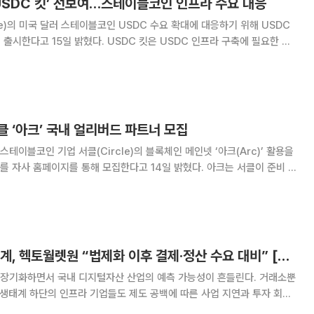
USDC 킷’ 선보여…스테이블코인 인프라 수요 대응
le)의 미국 달러 스테이블코인 USDC 수요 확대에 대응하기 위해 USDC
혔다. USDC 킷은 USDC 인프라 구축에 필요한 디
서비스 ‘옥텟(Octet)’을 월정액 단일 요금제로 제공하는 상품이다. 기업은
 6대 블록체인
 ‘아크’ 국내 얼리버드 파트너 모집
이블코인 기업 서클(Circle)의 블록체인 메인넷 ‘아크(Arc)’ 활용을
홈페이지를 통해 모집한다고 14일 밝혔다. 아크는 서클이 준비 중
체인 메인넷이다. 현재 전 세계 100여개 기업이 퍼블릭 테스트넷에 참여
해 생태계를 구축하고 있다. 헥토이노베이션은 아크 지갑
입법 공백 속 지갑업계, 헥토월렛원 “법제화 이후 결제·정산 수요 대비” [가상자산 입법 공백의 비용③]
장기화하면서 국내 디지털자산 산업의 예측 가능성이 흔들린다. 거래소뿐
 생태계 하단의 인프라 기업들도 제도 공백에 따른 사업 지연과 투자 회수
는 입법 공백이 시장에 남긴 비용을 짚고, 인프라 기업들이 제도화 이전