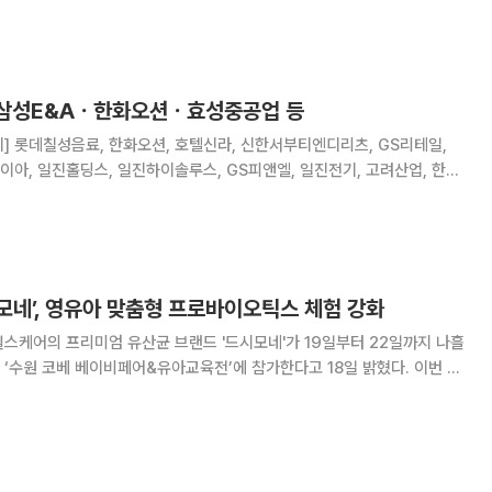
바이오메트릭스, 인터플
 삼성E&Aㆍ한화오션ㆍ효성중공업 등
다이아, 일진홀딩스, 일진하이솔루스, GS피앤엘, 일진전기, 고려산업, 한솔
코크렙, 미원에스씨, 효성중공업, 롯데정밀화학, 효성화학, 롯데하이마트,
, 삼성생명, 삼성카드, LG디
모네’, 영유아 맞춤형 프로바이오틱스 체험 강화
스케어의 프리미엄 유산균 브랜드 '드시모네'가 19일부터 22일까지 나흘
‘수원 코베 베이비페어&유아교육전’에 참가한다고 18일 밝혔다. 이번 행
 육아 박람회로, 약 300여 개의 관련 브랜드가 집결해 최신 육아 정보를
리다. 헥토헬스케어는 이번 박람회에서 드시모네 베