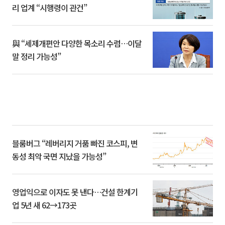
리 업계 “시행령이 관건”
與 “세제개편안 다양한 목소리 수렴…이달
말 정리 가능성”
블룸버그 “레버리지 거품 빠진 코스피, 변
동성 최악 국면 지났을 가능성”
영업익으로 이자도 못 낸다…건설 한계기
업 5년 새 62→173곳