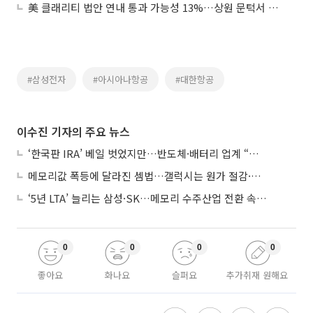
美 클래리티 법안 연내 통과 가능성 13%…상원 문턱서 제동
#삼성전자
#아시아나항공
#대한항공
이수진 기자의 주요 뉴스
‘한국판 IRA’ 베일 벗었지만…반도체·배터리 업계 “시행령이 관건”
메모리값 폭등에 달라진 셈법…갤럭시는 원가 절감·아이폰은 서비스 확대
‘5년 LTA’ 늘리는 삼성·SK…메모리 수주산업 전환 속 다른 셈법
0
0
0
0
좋아요
화나요
슬퍼요
추가취재 원해요