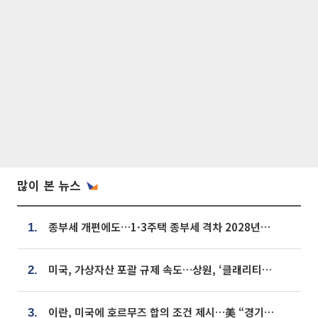
많이 본 뉴스
종부세 개편에도…1·3주택 종부세 격차 2028년부터 확대
1.
미국, 가상자산 포괄 규제 속도…상원, ‘클래리티법’ 9월 절차투표 추진
2.
이란, 미국에 호르무즈 합의 조건 제시…美 “경기 아직 안 끝나” [종합]
3.