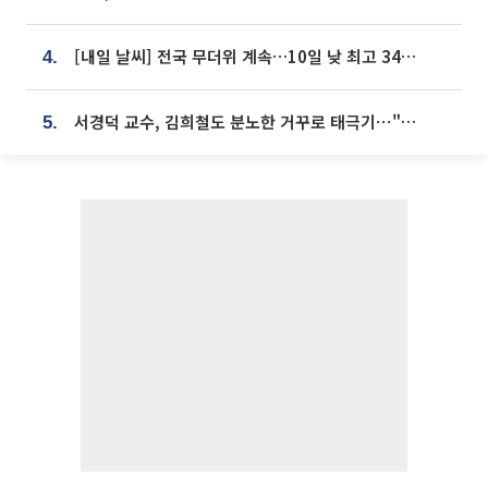
[내일 날씨] 전국 무더위 계속…10일 낮 최고 34도 육박
4.
서경덕 교수, 김희철도 분노한 거꾸로 태극기⋯"엉터리는 아냐, 아쉬울 뿐"
5.