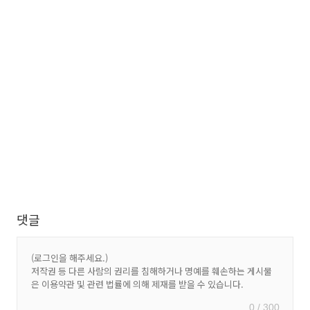
댓글
0 / 300