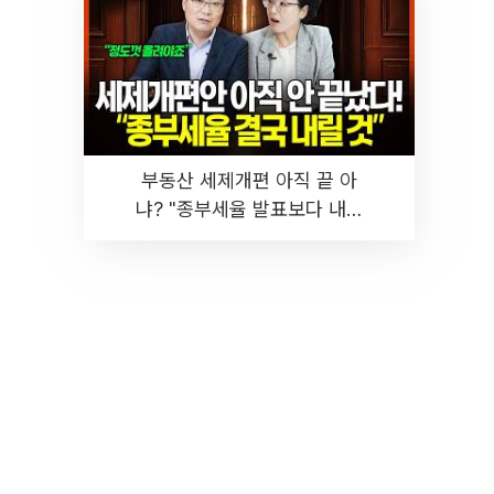
부동산 세제개편 아직 끝 아
냐? "종부세율 발표보다 내릴
것" 장기거주·양도세 전망 I 집
땅지성 I 김인만, 진미윤