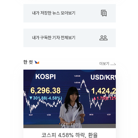
내가 저장한 뉴스 모아보기
내가 구독한 기자 전체보기
한 컷
코스피 4.58% 하락, 환율