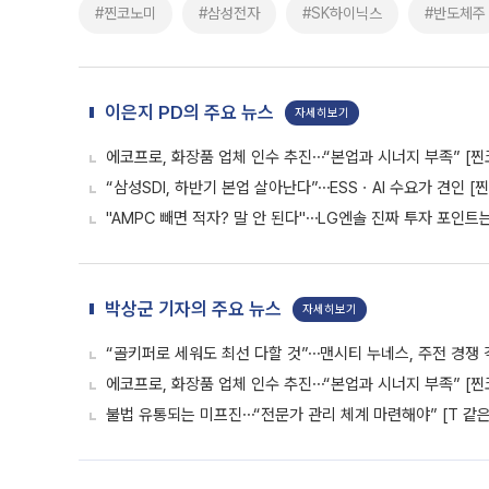
#찐코노미
#삼성전자
#SK하이닉스
#반도체주
이은지 PD의 주요 뉴스
자세히보기
에코프로, 화장품 업체 인수 추진⋯“본업과 시너지 부족” [찐
“삼성SDI, 하반기 본업 살아난다”⋯ESSㆍAI 수요가 견인 [
"AMPC 빼면 적자? 말 안 된다"⋯LG엔솔 진짜 투자 포인트
박상군 기자의 주요 뉴스
자세히보기
“골키퍼로 세워도 최선 다할 것”⋯맨시티 누네스, 주전 경쟁 
에코프로, 화장품 업체 인수 추진⋯“본업과 시너지 부족” [찐
불법 유통되는 미프진⋯“전문가 관리 체계 마련해야” [T 같은 