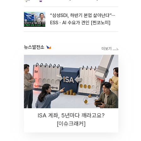
“삼성SDI, 하반기 본업 살아난다”⋯
ESSㆍAI 수요가 견인 [찐코노미]
뉴스발전소
ISA 계좌, 5년마다 깨라고요?
[이슈크래커]