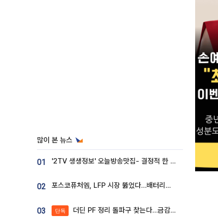
많이 본 뉴스
'2TV 생생정보' 오늘방송맛집- 결정적 한 수, 3종 메밀면! 메밀 소바 맛집 '의○○○○'
01
포스코퓨처엠, LFP 시장 뚫었다…배터리사와 대규모 장기 공급 합의
02
더딘 PF 정리 돌파구 찾는다…금감원, 1년 반 만에 매각설명회 재개
03
단독