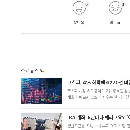
0
0
좋아요
화나요
주요 뉴스
코스피, 4% 하락에 6270선 마
코스피 시장 시가총액 1, 2위 종목인 
래소에 따르면 코스피 지수는 전 거래일 대
1.81% 내린 6478.75에 출발한 코
다. 이날 오전
ISA 계좌, 5년마다 깨라고요? 
생산적금융 ISA, 국내 투자 이자·배당