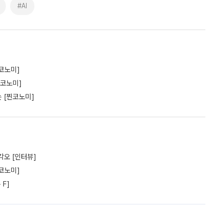
#AI
코노미]
찐코노미]
는 [찐코노미]
각오 [인터뷰]
코노미]
F]