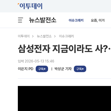
뉴스발전소
이슈크래커
요즘, 이거
이투데이
뉴스발전소
이슈크래커
삼성전자 지금이라도 사?⋯
입력 2026-05-13 15:46
이은지 PD
박상군 기자
구독
구독