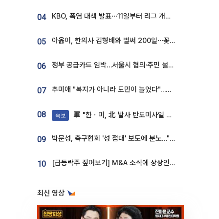
KBO, 폭염 대책 발표⋯11일부터 리그 개시ㆍ경기 오후 7시 시작
04
아옳이, 한의사 김형배와 벌써 200일⋯꽃다발 들고 "프러포즈 아냐"
05
정부 공급카드 임박…서울시 협의·주민 설득이 성패 가른다 [부동산 해법 전쟁]
06
추미애 "복지가 아니라 도민이 늘었다"…재정난 책임론 정면돌파
07
08
軍 "한ㆍ미, 北 발사 탄도미사일 제원 정밀분석 중"
속보
박문성, 축구협회 '성 접대' 보도에 분노…"다 말아먹으려고 작정했나"
09
[급등락주 짚어보기] M&A 소식에 상상인증권ㆍ유니켐 ‘상한가’⋯유증 제동 걸린 SK디앤디↑
10
최신 영상