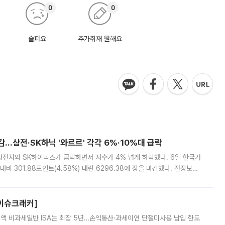
0
0
슬퍼요
추가취재 원해요
감…삼전·SK하닉 '와르르' 각각 6%·10%대 급락
삼성전자와 SK하이닉스가 급락하면서 지수가 4% 넘게 하락했다. 6일 한국거
비 301.88포인트(4.58%) 내린 6296.38에 장을 마감했다. 전장보다
스피는 장중 한때 6550.94까지 오르기도 했으나 6238.32까지 밀리기도 했
[이슈크래커]
 전액 비과세일반 ISA는 최장 5년…손익통산·과세이연 단절미사용 납입 한도