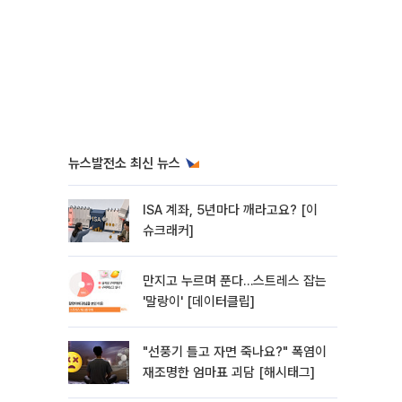
뉴스발전소 최신 뉴스
ISA 계좌, 5년마다 깨라고요? [이
슈크래커]
만지고 누르며 푼다…스트레스 잡는
'말랑이' [데이터클립]
"선풍기 틀고 자면 죽나요?" 폭염이
재조명한 엄마표 괴담 [해시태그]