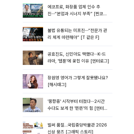
에코프로, 화장품 업체 인수 추
진⋯“본업과 시너지 부족” [찐코노
미]
불법 유통되는 미프진⋯“전문가 관
리 체계 마련해야” [T 같은 F]
공효진도, 신민아도 택했다⋯K-드
라마, '웹툰'에 꽂힌 이유 [엔터로그]
장원영 영어가 그렇게 잘못됐나요?
[해시태그]
'풍향중' 시작부터 터졌다⋯2시간
수다도 보게 한 '뜬뜬'의 힘 [엔터로
그]
벌써 품절…국립중앙박물관 2026
신상 뮷즈 [그래픽 스토리]