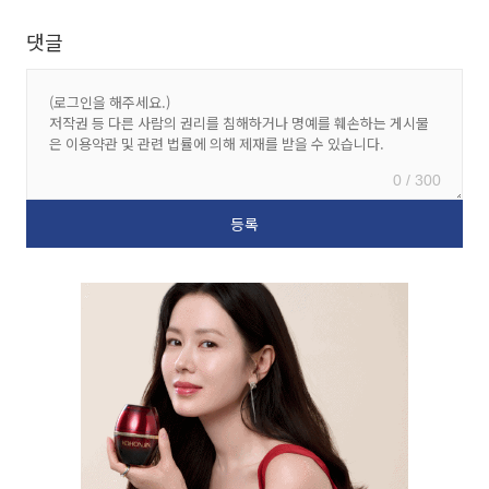
댓글
0 / 300