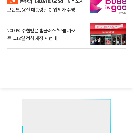
논란의 'Busan is Good'…8억 도시
단독
브랜드, 용산 대통령실 CI 업체가 수행
2000억 수혈받은 홈플러스 ‘오늘 가오
픈’...13일 정식 개장 시험대