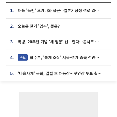
태풍 '돌핀' 오키나와 접근…일본기상청 경로 업데이트
1.
오늘은 절기 '입추', 뜻은?
2.
빅뱅, 20주년 기념 '새 뱅봉' 선보인다⋯콘서트 앞두고 팝업 개최
3.
합수본, '통계 조작' 서울·경기·충북 선관위 등 추가 압수수색
속보
4.
‘나솔사계’ 국화, 결별 후 재등장⋯첫인상 투표 휩쓸고 ‘인기녀’ 등극
5.