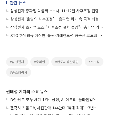
관련 뉴스
삼성전자 총파업 막을까⋯노사, 11~12일 사후조정 진행
삼성전자 ‘운명의 사후조정’… 총파업 위기 속 극적 타결 이뤄낼까
삼성전자 초기업 노조 “사후조정 절차 돌입”…총파업 가능성도 여전
STO 하위법규 예상안, 풀링·거래한도·정형증권 로드맵 제시
#삼성전자
#총파업
#반도체생산라인
#소부장
#중소협력사
권태성 기자의 주요 뉴스
D램·낸드 모두 세계 1위…삼성, AI 메모리 '풀라인업'으로 승부
갤럭시 Z 폴드8, 사전판매 144만대 '역대 최대'…7년만에 갤노트10 기록 넘어