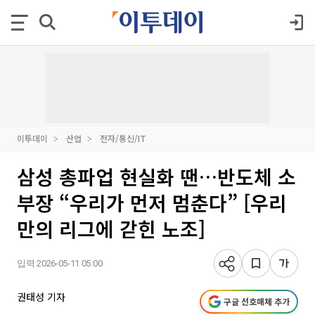
이투데이
산업
전자/통신/IT
삼성 총파업 현실화 땐…반도체 소
부장 “우리가 먼저 멈춘다” [우리
만의 리그에 갇힌 노조]
입력 2026-05-11 05:00
권태성 기자
구글 선호매체 추가