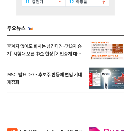
주요뉴스
후계자 없어도 회사는 남긴다?…‘제3자 승
계’ 시험대 오른 中企 현장 [기업승계 대전
환]
MSCI 발표 D-7…후보주 반등에 편입 기대
재점화