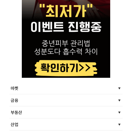
마켓
금융
부동산
산업