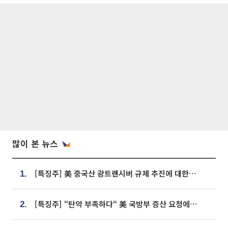
많이 본 뉴스
[특징주] 美 중국산 광트랜시버 규제 추진에 대한광통신 등 광통신株 강세
1.
[특징주] “탄약 부족하다“ 美 국방부 증산 요청에⋯국내 방산주 급등세
2.