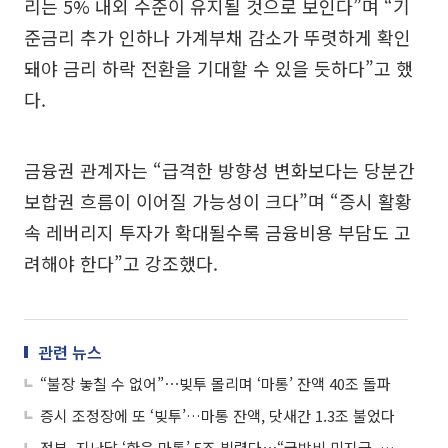
리는 5% 내외 수준이 유지될 것으로 보인다”며 “기
준금리 추가 인하나 가계부채 감소가 뚜렷하게 확인
돼야 금리 하락 전환을 기대할 수 있을 듯하다”고 했
다.
금융권 관계자는 “급격한 방향성 변화보다는 당분간
보합권 흐름이 이어질 가능성이 크다”며 “증시 활황
속 레버리지 투자가 확대될수록 금융비용 부담도 고
려해야 한다”고 강조했다.
관련 뉴스
“불장 놓칠 수 없어”⋯빚투 몰리며 ‘마통’ 잔액 40조 돌파
증시 조정장에 또 ‘빚투’…마통 잔액, 닷새간 1.3조 불었다
정부, 지난달 ‘한은 마통’ 5조 빌렸다⋯“국방비 미지급, 곳간 관리 허점”