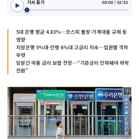
기사 듣기
00:00 / 03:55
5대 은행 평균 4.83%⋯코스피 불장·가계대출 규제 등
영향
지방은행 5%대·인뱅 6%대 고금리 지속⋯업권별 격차
뚜렷
당분간 마통 금리 보합 전망⋯“기준금리 인하돼야 하락
전환”