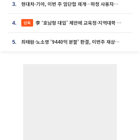
현대차·기아, 이번 주 임단협 재개…하청 사용자성 재심도 ‘변수’
3.
李 ‘호남형 대입’ 제안에 교육청·지역대학 서·논술형 입시 연계 '착수'
단독
4.
최태원·노소영 '9440억 분할' 판결, 이번주 재상고 여부 주목
5.