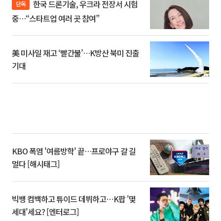
한국 드론기술, 우크라 전장서 시험
단독
중…“스타트업 여러 곳 참여”
美 미사일 재고 ‘빨간불’…K방산 북미 진출
기대
KBO 폭염 '여름방학' 끝…프로야구 갈 길
멀다 [해시태그]
빅뱅 컴백하고 튜이드 데뷔하고⋯K팝 '몇
세대'세요? [엔터로그]