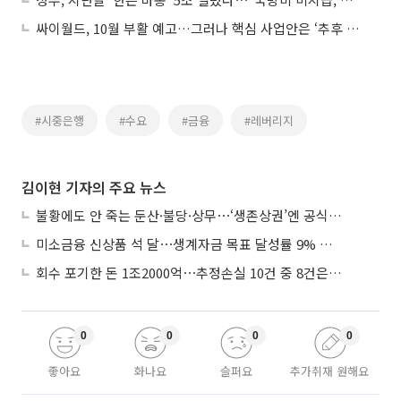
싸이월드, 10월 부활 예고…그러나 핵심 사업안은 ‘추후 공개’
#시중은행
#수요
#금융
#레버리지
김이현 기자의 주요 뉴스
불황에도 안 죽는 둔산·불당·상무⋯‘생존상권’엔 공식 있었다
미소금융 신상품 석 달⋯생계자금 목표 달성률 9% 그쳐
회수 포기한 돈 1조2000억⋯추정손실 10건 중 8건은 기업대출
0
0
0
0
좋아요
화나요
슬퍼요
추가취재 원해요