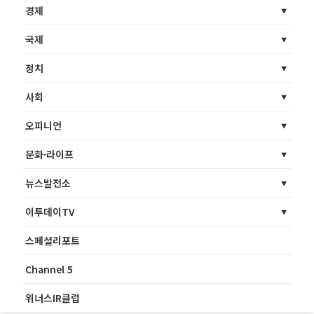
경제
국제
정치
사회
오피니언
문화·라이프
뉴스발전소
이투데이TV
스페셜리포트
Channel 5
위너스IR클럽