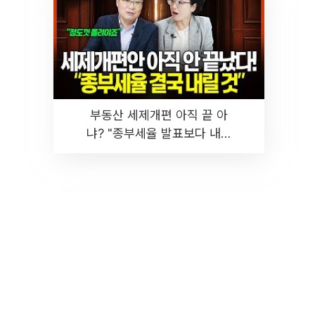
부동산 세제개편 아직 끝 아
냐? "종부세율 발표보다 내릴
것" 장기거주·양도세 전망 I 집
땅지성 I 김인만, 진미윤