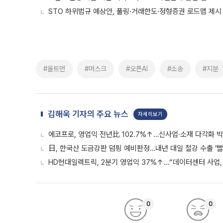
STO 하위법규 예상안, 풀링·거래한도·정형증권 로드맵 제시
#올트먼
#머스크
#오픈AI
#소송
#지분
김해욱 기자의 주요 뉴스
자세히보기
에코프로, 영업익 전년比 102.7%↑…신사업·소재 다각화 박
日, 한국산 도금강판 덤핑 예비판정…내년 대일 철강 수출 ‘빨
HD현대일렉트릭, 2분기 영업익 37%↑…“데이터센터 사업, 
0
0