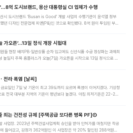
od'…8억 도시브랜드, 용산 대통령실 CI 업체가 수행
시 도시브랜드 ‘Busan is Good’ 개발 사업의 수행기관이 윤석열 정부
여했던 디자인 전문업체 피앤(P&)인 것으로 확인됐다. 8억 원이 투입된 부산
 부족과 디자인 정체성 논란에 휩싸였던 만큼, 사업 선정 과정과 결과물에
 가오픈’...13일 정식 개장 시험대
.직원들 현장 배치PB·일반상품 순차 입고에도 신선식품 수급 정상화는 과제최
 높일지 주목 홈플러스가 오늘(7일) 가오픈을 시작으로 13일 정식으로 재
직원들이 현장 배치되고, PB 상품과 함께 일반 상품 납품도 순차적으로 진행
ㆍ전라 폭염 [날씨]
 금요일인 7일 낮 기온이 최고 39도까지 오르며 폭염이 이어지겠다. 기상청
로 전국 대부분 지역의 기온이 평년보다 높겠다. 아침 최저기온은 22~27
 대부분 지역에 폭염특보가 발효된 가운데 최고체감온도는 35도 안팎까지 올라
줄 죄는 건전성 규제 [주택공급 또다른 병목 PF]①
발 사업장. 2023년 주택건설사업계획 승인을 받아 인허가를 마쳤지만 착공
에 들어갔고, 감정가 362억원인 이 사업장은 약 20% 할인된 288억원에