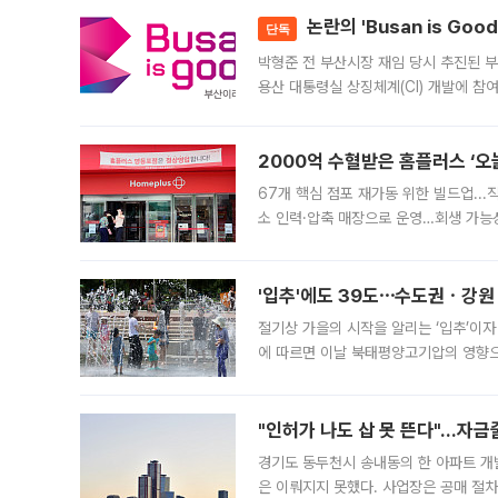
논란의 'Busan is Go
단독
박형준 전 부산시장 재임 당시 추진된 부산
용산 대통령실 상징체계(CI) 개발에 참
도시브랜드 사업이 공개 이후 시민 공감
2000억 수혈받은 홈플러스 ‘오늘
67개 핵심 점포 재가동 위한 빌드업..
소 인력·압축 매장으로 운영…회생 가능성
영업을 시작한다. 핵심 점포 67개에는 
'입추'에도 39도⋯수도권ㆍ강원
절기상 가을의 시작을 알리는 ‘입추’이자
에 따르면 이날 북태평양고기압의 영향으
도, 낮 최고기온은 31~39도로, 전국
"인허가 나도 삽 못 뜬다"…자금
경기도 동두천시 송내동의 한 아파트 개
은 이뤄지지 못했다. 사업장은 공매 절차