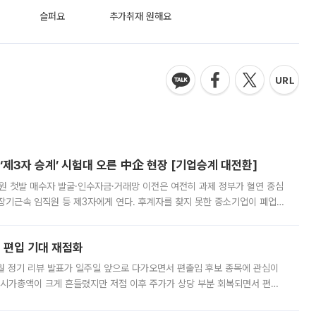
슬퍼요
추가취재 원해요
제3자 승계’ 시험대 오른 中企 현장 [기업승계 대전환]
지원 첫발 매수자 발굴·인수자금·거래망 이전은 여전히 과제 정부가 혈연 중심
장기근속 임직원 등 제3자에게 연다. 후계자를 찾지 못한 중소기업이 폐업
해 기술과 일자리를 남기도록 하겠다는 취지다. 다만 세금 감면만으로 거래를
에 편입 기대 재점화
월 정기 리뷰 발표가 일주일 앞으로 다가오면서 편출입 후보 종목에 관심이
 시가총액이 크게 흔들렸지만 저점 이후 주가가 상당 부분 회복되면서 편입
다시 부각되고 있다. 7일 금융투자업계에 따르면 MSCI는 한국시간으로 오는