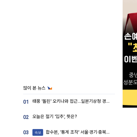
많이 본 뉴스
태풍 '돌핀' 오키나와 접근…일본기상청 경로 업데이트
01
오늘은 절기 '입추', 뜻은?
02
합수본, '통계 조작' 서울·경기·충북 선관위 등 추가 압수수색
03
속보