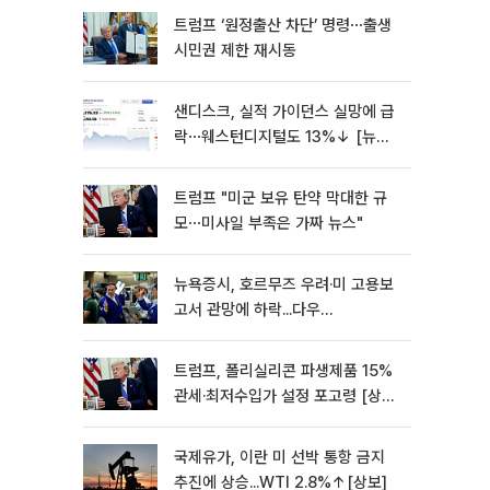
트럼프 ‘원정출산 차단’ 명령⋯출생
시민권 제한 재시동
샌디스크, 실적 가이던스 실망에 급
락⋯웨스턴디지털도 13%↓ [뉴욕
증시 무버]
트럼프 "미군 보유 탄약 막대한 규
모⋯미사일 부족은 가짜 뉴스"
뉴욕증시, 호르무즈 우려·미 고용보
고서 관망에 하락...다우
0.85%↓[종합]
트럼프, 폴리실리콘 파생제품 15%
관세·최저수입가 설정 포고령 [상
보]
국제유가, 이란 미 선박 통항 금지
추진에 상승...WTI 2.8%↑[상보]