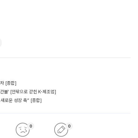
차 [종합]
간불’ [안팎으로 갇힌 K-제조업]
새로운 성장 축” [종합]
0
0