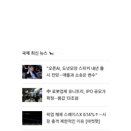
국제 최신 뉴스
“오픈AI, 도넛모양 스피커 내년 출
시 전망⋯애플과 소송은 변수”
中 로봇업체 유니트리, IPO 공모가
확정⋯몸값 13조원
락업 해제 스페이스X 6.14%↑⋯시
장 충격 제한적인 이유 [마켓핫]