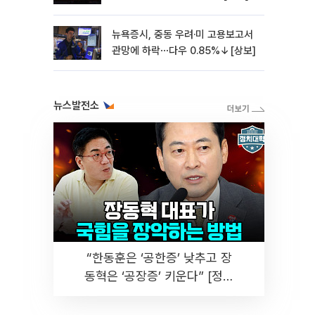
뉴욕증시, 중동 우려·미 고용보고서
관망에 하락⋯다우 0.85%↓[상보]
뉴스발전소
“한동훈은 ‘공한증’ 낮추고 장
동혁은 ‘공장증’ 키운다” [정치
대학]