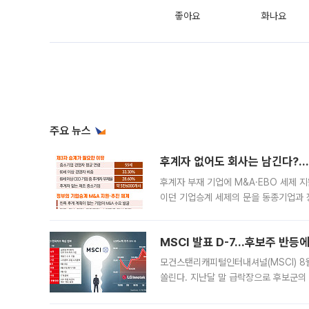
좋아요
화나요
주요 뉴스
후계자 없어도 회사는 남긴다?…‘
후계자 부재 기업에 M&A·EBO 세제 
이던 기업승계 세제의 문을 동종기업과 
대신 M&A나 임직원 인수(EBO)를 통
늘
MSCI 발표 D-7…후보주 반등
모건스탠리캐피털인터내셔널(MSCI) 8
쏠린다. 지난달 말 급락장으로 후보군의
가능성과 지수 추종 자금 유입 기대가 