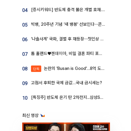
[증시키워드] 반도체 충격 뚫은 개별 호재...포스코퓨처엠·에코프로·한화솔루션 '눈길'
04
빅뱅, 20주년 기념 '새 뱅봉' 선보인다⋯콘서트 앞두고 팝업 개최
05
‘나솔사계’ 국화, 결별 후 재등장⋯첫인상 투표 휩쓸고 ‘인기녀’ 등극
06
톰 홀랜드♥젠데이아, 비밀 결혼 파티 포착⋯호텔 대관비만 9억
07
논란의 'Busan is Good'…8억 도시브랜드, 용산 대통령실 CI 업체가 수행
08
단독
고점서 후퇴한 국제 금값…국내 금시세는?
09
[특징주] 반도체 온기 탄 2차전지...삼성SDI, 장 초반 7% 넘게 껑충
10
최신 영상