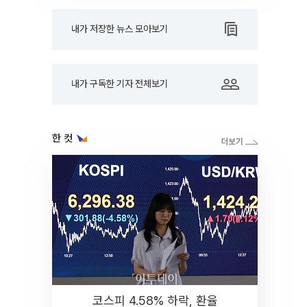
내가 저장한 뉴스 모아보기
내가 구독한 기자 전체보기
한 컷
코스피 4.58% 하락, 환율