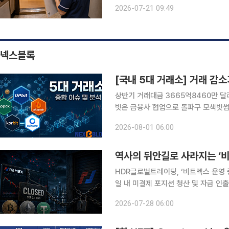
법하다고 판단했다. 서울행정법원 행정5부는 5월 14일 울산의 한 장기요양기관 운영자가 국민건강
2026-07-21 09:49
보험공단을 상대로 낸 장기요양급여비
넥스블록
상반기 거래대금 3665억8460만 달러
빗은 금융사 협업으로 돌파구 모색빗썸, 
정상화 집중 국내 가상자산 거래가 급감한 가운데 5대 원화 거래소의 전략 차별화가 뚜렷해지고 있
2026-08-01 06:00
다. 거래가 줄어드는 국면에서는 유동성
역사의 뒤안길로 사라지는 ‘비
HDR글로벌트레이딩, ‘비트멕스 운영 중
일 내 미결제 포지션 청산 및 자금 인
주장 비트멕스(BitMEX)가 문을 닫으며 역사의 뒤안길로 사라진다. 미국 CNBC는 23일(현지시각)
2026-07-28 06:00