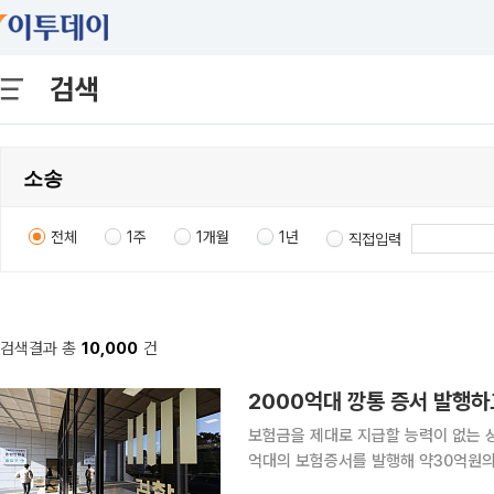
검색
전체
1주
1개월
1년
직접입력
검색결과 총
10,000
건
2000억대 깡통 증서 발행하
보험금을 제대로 지급할 능력이 없는 
억대의 보험증서를 발행해 약30억원의 보
앙지검 형사9부(고은별 부장검사)는 