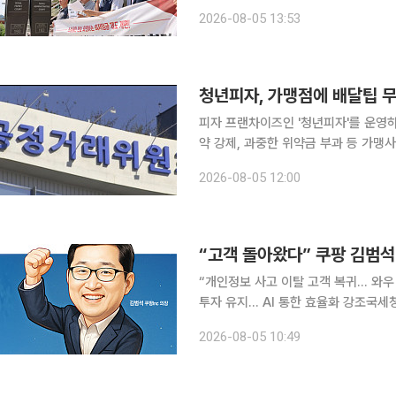
업종별 지불 능력을 반영하지 않은 단
2026-08-05 13:53
헌 소지가 있다는 주장이다. 소상공
청년피자, 가맹점에 배달팁 무조
피자 프랜차이즈인 '청년피자'를 운영하
약 강제, 과중한 위약금 부과 등 가
다. 공정위는 '청년피자'의 가맹본부인 비에스비푸드가 소비자가 부담하는 배달비를 0원으로 설정하
2026-08-05 12:00
도록 강제하고, 지정된 필수품목을 다른
“개인정보 사고 이탈 고객 복귀… 와우
투자 유지… AI 통한 효율화 강조국세청
반영 김범석 쿠팡 Inc 의장은 개인정보 유출 사고 이후 떠났던 고객들이 돌아오고 있으며 고객 지출
2026-08-05 10:49
수준도 회복하고 있다고 밝혔다. 이어