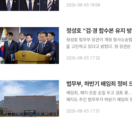
주당 8·17 전당대회에 출마한 당대표
2026-08-05 18:08
드(ETF) 사태 책임론, 신천지 경선 개
정성호 “검·경 합수본 유지 
정성호 법무부 장관이 개정 형사소송법
을 고민하고 있다고 밝혔다. 정 장관은 5일 정부과천청사에서 열린 법무부 업무보고 사전 브리핑에
서 “현재 경찰과 검찰이 합동으로 수사
2026-08-05 17:52
권과 보완수사권이 사라지기 때문에 합
법무부, 하반기 배임죄 정비
배임죄, 폐지·조문 손질 두고 검토
폐지도 추진 법무부가 하반기 배임죄 정비와 집단소송제 확대를 추진한다. 기업 경영 부담을 완화하
고 소액·다수 피해자의 권리구제를 강화하
2026-08-05 17:51
는 5일 청와대 영빈관에서 2026년 