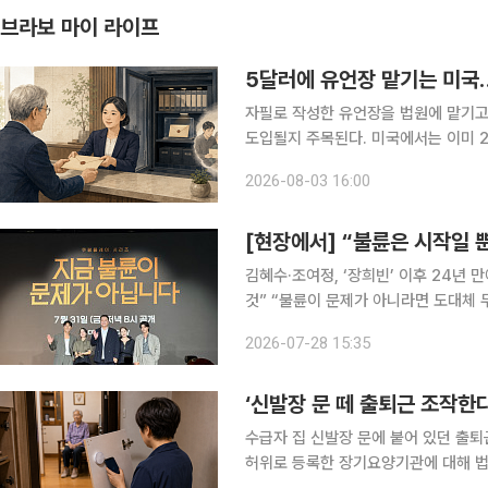
브라보 마이 라이프
5달러에 유언장 맡기는 미국
자필로 작성한 유언장을 법원에 맡기고
도입될지 주목된다. 미국에서는 이미 
도 자필 유언의 분실과 위조를 방지하기 위한 법안
2026-08-03 16:00
국의 유언증서 공적 보관 관련 입법례
[현장에서] “불륜은 시작일 
김혜수·조여정, ‘장희빈’ 이후 24년 만에 재회 이창희 감독 “내 작품 중 가장 
것” “불륜이 문제가 아니라면 도대체 무엇이 문제일까?” 완벽해 보이던 두 가족의 일상이 불륜설을
시작으로 걷잡을 수 없이 무너진다. 
2026-07-28 15:35
핍을 감춘 이웃으로 만나 예측 불가능
‘신발장 문 떼 출퇴근 조작한
수급자 집 신발장 문에 붙어 있던 출
허위로 등록한 장기요양기관에 대해 법