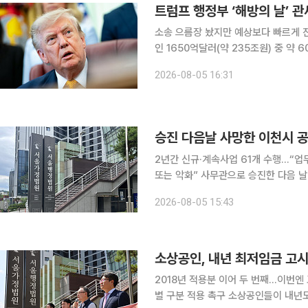
트럼프 행정부 ‘해방의 날’ 관
소송 으름장 놨지만 예상보다 빠르게 진행 도널드 트럼프 미국 행정부가 ‘해방의 날’ 관세
인 1650억달러(약 235조원) 중 약 60
간) 영국 일간 파이낸셜타임스(FT)에
2026-08-05 16:31
제출한 
승진 다음날 사망한 이천시 공
2년간 신규·계속사업 61개 수행…“업
또는 악화” 사무관으로 승진한 다음 날 급성 심근경색으로 사망한 공무원에 대해 법원이 장기간 과
로가 원인이라며 순직을 인정했다. 5일 법조계에 따르면 서울행정법원 행정7부(강우찬 수석부장판
2026-08-05 15:43
사)는 최근 경기도 이천시의 토목직 
소상공인, 내년 최저임금 고
2018년 적용분 이어 두 번째…이번엔
별 구분 적용 촉구 소상공인들이 내년도 최저임금 고시를 취소해달라며 다시 법정 대응에 나섰다.