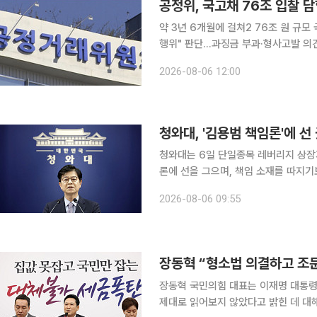
공정위, 국고채 76조 입찰 
약 3년 6개월에 걸쳐2 76조 원 규
행위" 판단...과징금 부과·형사고발 의견 제시 15개 국고채 전문딜러(PD) 사업자가
원 규모의 국고채 입찰에서 담합을 벌였다가
2026-08-06 12:00
처는 국고채 입찰 담합 사건과 관련해 
청와대, '김용범 책임론'에 선
청와대는 6일 단일종목 레버리지 상장
론에 선을 그으며, 책임 소재를 따지기
요하다는 입장을 밝혔다. 성기홍 청와대 홍보소통수석은 이날 오전 CBS라디오 '박성태의 뉴스쇼'와
2026-08-06 09:55
의 인터뷰에서 "부동산은 물론이고 주
장동혁 “형소법 의결하고 조
장동혁 국민의힘 대표는 이재명 대통
제대로 읽어보지 않았다고 밝힌 데 대해 