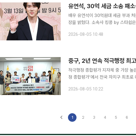
유연석, 30억 세금 소송 패
배우 유연석이 30억원대 세금 부과 
장을 밝혔다. 소속사 킹콩 by 스타쉽은 5일 "본 사안은 세법 해석 및 적용에 관한 견해 차이에서 비
롯된 사안으로, 현재 관련 절차가 모두 마무리된 것
2026-08-05 10:48
법률적 쟁점을 면밀히 검토하고 있으며
중구, 2년 연속 적극행정 최
적극행정 종합평가 지자체 중 가장 높은 점수 서울특별시 중구가 행정안전부 주관 ‘
정 종합평가’에서 전국 자치구 최초로 대통령 표창
유일하게 최우수기관으로 선정돼 국무총
2026-08-05 10:22
품으며 2년 연속 전국 최고의 적극행정
1
2
3
4
5
6