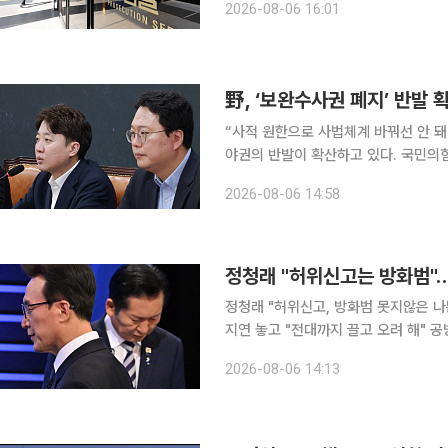
2026-08-06 16:01
의로 무허가 보증보험사 A업체 전현직 
野, ‘보완수사권 폐지’ 반발
“사적 원한으로 사법체계 바꿔선 안 돼” 검사의 보완수사권을 폐지한 형사소송법 개정안을 
야권의 반발이 확산하고 있다. 국민의
백과 피해자 보호 약화로 이어질 수 있다며 정부·여당을
2026-08-06 14:58
는 6일 국회 의원회관에서 ‘검찰개혁
정청래 "허위신고는 방화범"…
정청래 "허위신고, 방화범 못지않은 나
지연 놓고 "전대까지 끌고 오려 해" 공방 더불어민주당 8·17 전당대회에 출마한 정청래·김민석
표 후보가 '신천지 개입 의혹'을 두고 
2026-08-06 14:13
판했고, 김 후보는 "문제를 제기할 근