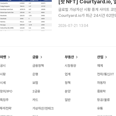
[핫 NFT] Courtyard.i
글로벌 가상자산 시황 중계 사이트 코인게
Courtyard.io가 최근 24시간 6
Courtyard.io는 현재 바닥가 0.44
2026-07-21 13:04
거래량 17만1757달러를 기록하며 바
마켓
금융
부동산
산업
공시
금융정책
시장동향
재계
시황
은행
업계
전자/통신/IT
시세
보험
정책
자동차
장외/IPO
2금융
분양
중화학
특징주
카드
일반
항공/물류
투자전략
가상자산/핀테크
유통