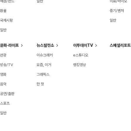
채권/펀드
일반
의료/바이오
환율
중기/벤처
국제시황
일반
일반
문화·라이프
뉴스발전소
이투데이TV
스페셜리포트
관광
이슈크래커
e스튜디오
방송/TV
요즘, 이거
랭킹영상
영화
그래픽스
음악
한 컷
공연/출판
스포츠
일반