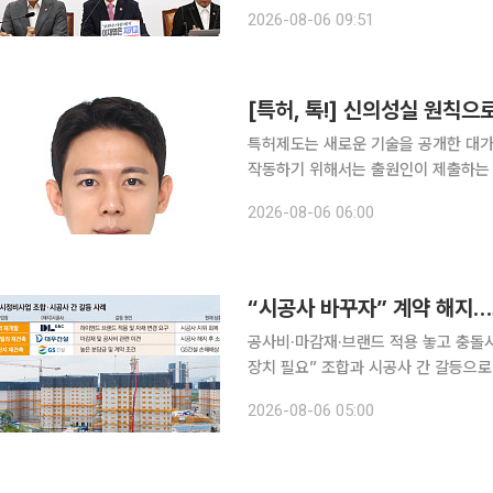
표는 6일 국회에서 열린 최고위원회의
2026-08-06 09:51
한민국 전체가 떠들썩했고 국민 60%
[특허, 톡!] 신의성실 원칙
특허제도는 새로운 기술을 공개한 대가
작동하기 위해서는 출원인이 제출하는 
나 최근까지도 타인의 기술자료를 자사
2026-08-06 06:00
근거로 특허침해 소송까지 제기하는 사
“시공사 바꾸자” 계약 해지
공사비·마감재·브랜드 적용 놓고 충돌
장치 필요” 조합과 시공사 간 갈등으로 도시정비사업이 멈춰 서는 사례가 잇따르고 있다. 공사비와
자재, 브랜드 적용 등을 둘러싼 이견이
2026-08-06 05:00
류 우려가 큰 상황이다