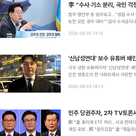
李 “수사·기소 분리, 국민 
법무·행안부 등 업무보고…“경찰 수사
능한 모든 경우 대비”“검사 수사금지냐, 법
은 검사의 직접·보완 수사 폐지를 골자
2026-08-05 19:16
는 현실적인, 나름의 타당성이 있는 걱
'신남성연대' 보수 유튜버 배
극우 성향 유튜버이자 ‘신남성연대’ 배인규 대표가 사망했다. 
인천 영종도의 한 아파트에서 사망한 채 발견됐다. 향년 36
와 거주하던 곳으로 “사람이 쓰러져 있다”는 주
2026-08-05 18:15
인하대병원 영안실에 안치된 상태로 
민주 당권주자, 2차 TV토론서
鄭 "金 총리때 ETF 처리…사과 한마디
개입 공방…鄭 "윤리감찰" 金 "죽을죄냐"