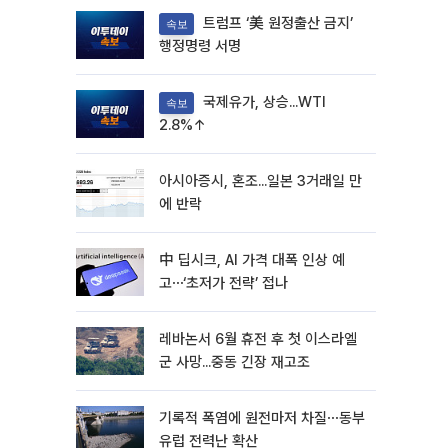
트럼프 ‘美 원정출산 금지’
속보
행정명령 서명
국제유가, 상승...WTI
속보
2.8%↑
아시아증시, 혼조...일본 3거래일 만
에 반락
中 딥시크, AI 가격 대폭 인상 예
고⋯‘초저가 전략’ 접나
레바논서 6월 휴전 후 첫 이스라엘
군 사망...중동 긴장 재고조
기록적 폭염에 원전마저 차질⋯동부
유럽 전력난 확산