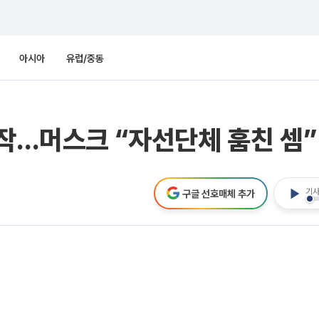
아시아
유럽/중동
시작…머스크 “자선단체 훔친 셈”
기사
구글 선호매체 추가