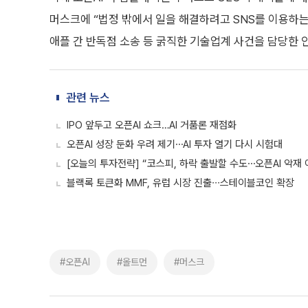
머스크에 “법정 밖에서 일을 해결하려고 SNS를 이용하
애플 간 반독점 소송 등 굵직한 기술업계 사건을 담당한 
관련 뉴스
IPO 앞두고 오픈AI 쇼크…AI 거품론 재점화
오픈AI 성장 둔화 우려 제기⋯AI 투자 열기 다시 시험대
[오늘의 투자전략] “코스피, 하락 출발할 수도⋯오픈AI 악재 
블랙록 토큰화 MMF, 유럽 시장 진출∙∙∙스테이블코인 확장
#오픈AI
#올트먼
#머스크