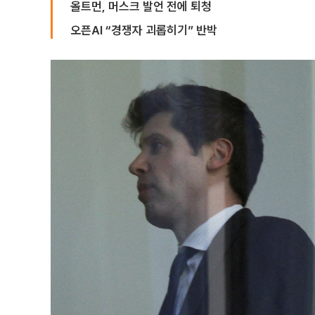
올트먼, 머스크 발언 전에 퇴청
오픈AI “경쟁자 괴롭히기” 반박