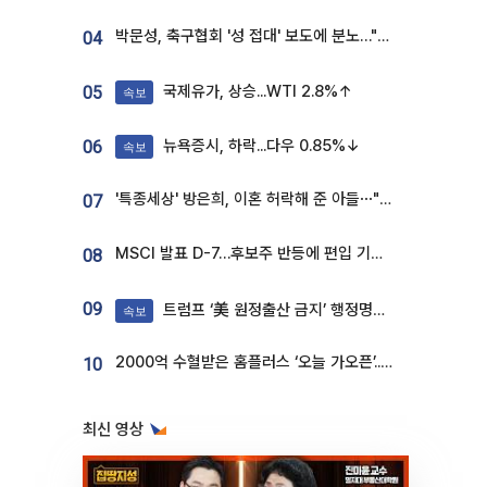
박문성, 축구협회 '성 접대' 보도에 분노…"다 말아먹으려고 작정했나"
04
국제유가, 상승...WTI 2.8%↑
05
속보
뉴욕증시, 하락...다우 0.85%↓
06
속보
'특종세상' 방은희, 이혼 허락해 준 아들⋯"너무 잘 커줬다" 오열
07
MSCI 발표 D-7…후보주 반등에 편입 기대 재점화
08
09
트럼프 ‘美 원정출산 금지’ 행정명령 서명
속보
2000억 수혈받은 홈플러스 ‘오늘 가오픈’...13일 정식 개장 시험대
10
최신 영상