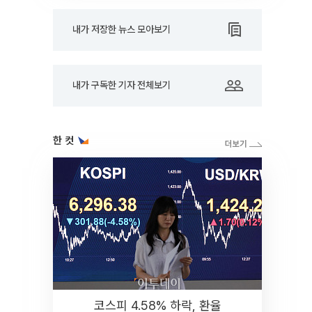
내가 저장한 뉴스 모아보기
내가 구독한 기자 전체보기
한 컷
코스피 4.58% 하락, 환율