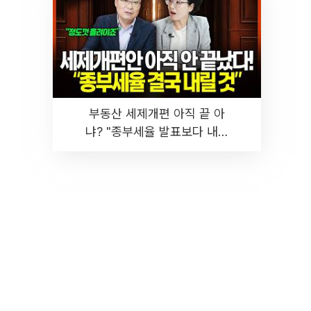
부동산 세제개편 아직 끝 아
냐? "종부세율 발표보다 내릴
것" 장기거주·양도세 전망 I 집
땅지성 I 김인만, 진미윤