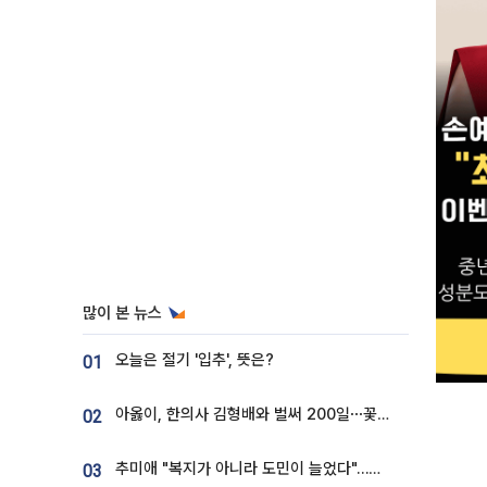
많이 본 뉴스
오늘은 절기 '입추', 뜻은?
01
아옳이, 한의사 김형배와 벌써 200일⋯꽃다발 들고 "프러포즈 아냐"
02
추미애 "복지가 아니라 도민이 늘었다"…재정난 책임론 정면돌파
03