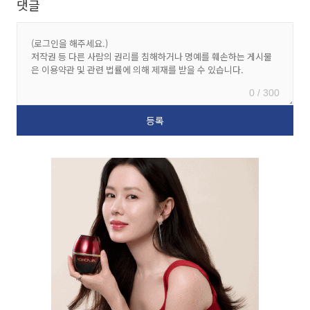
댓글
0 / 300