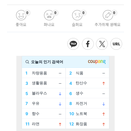
0
0
0
0
좋아요
화나요
슬퍼요
추가취재 원해요