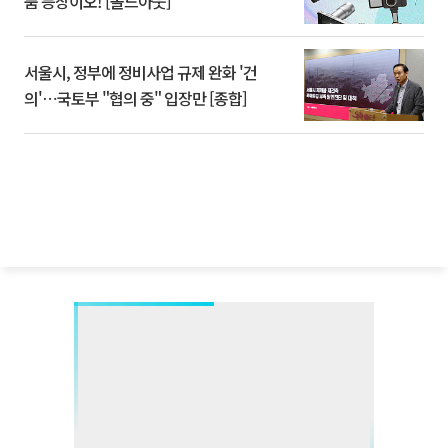
품 등장이오! [솔드아웃]
서울시, 정부에 정비사업 규제 완화 '건
의'⋯국토부 "협의 중" 입장만 [종합]