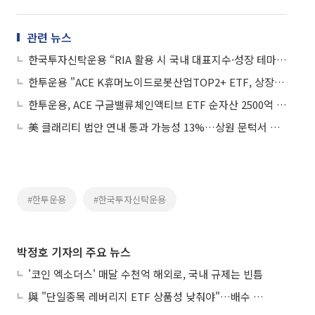
관련 뉴스
한국투자신탁운용 “RIA 활용 시 국내 대표지수·성장 테마 ETF 주목”
한투운용 "ACE K휴머노이드로봇산업TOP2+ ETF, 상장 후 1개월 수익률 1위"
한투운용, ACE 구글밸류체인액티브 ETF 순자산 2500억 돌파⋯리밸런싱 효과
美 클래리티 법안 연내 통과 가능성 13%…상원 문턱서 제동
#한투운용
#한국투자신탁운용
박정호 기자의 주요 뉴스
'코인 엑소더스' 매달 수천억 해외로, 국내 규제는 빈틈
與 "단일종목 레버리지 ETF 상품성 낮춰야"…배수 조정안도 거론