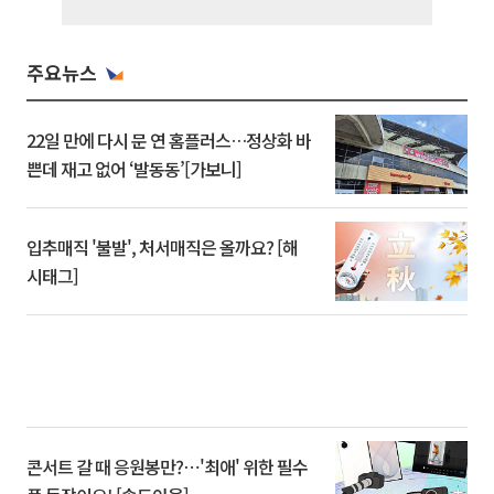
주요뉴스
22일 만에 다시 문 연 홈플러스…정상화 바
쁜데 재고 없어 ‘발동동’[가보니]
입추매직 '불발', 처서매직은 올까요? [해
시태그]
콘서트 갈 때 응원봉만?⋯'최애' 위한 필수