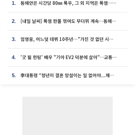
동해안은 시간당 80㎜ 폭우, 그 외 지역은 폭염…‘극과 극 날씨’
1.
[내일 날씨] 폭염 한풀 꺾여도 무더위 계속⋯동해안 이틀 연속 비
2.
임영웅, 어느덧 데뷔 10주년⋯"가진 것 없던 시절, 내 앞엔 20명의 팬뿐"
3.
'굿 윌 헌팅' 배우 "기아 EV2 덕분에 살아"…교통사고 후 안전성 극찬
4.
李대통령 “청년이 결혼 망설이는 일 없어야...제도상 불이익 조사”
5.