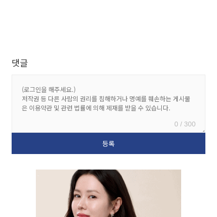
댓글
0 / 300