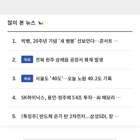
많이 본 뉴스
빅뱅, 20주년 기념 '새 뱅봉' 선보인다⋯콘서트 앞두고 팝업 개최
1.
전북 완주 삼례읍 공장서 화재 발생
속보
2.
서울도 '40도'…오늘 노원 40.2도 기록
속보
3.
SK하이닉스, 용인·청주에 54조 투자…AI 메모리 생산기지 키운다
4.
[특징주] 반도체 온기 탄 2차전지...삼성SDI, 장 초반 7% 넘게 껑충
5.