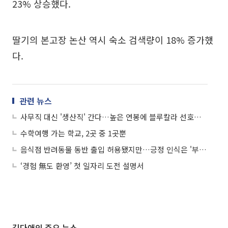
23% 상승했다.
딸기의 본고장 논산 역시 숙소 검색량이 18% 증가했
다.
관련 뉴스
사무직 대신 '생산직' 간다…높은 연봉에 블루칼라 선호도↑
수학여행 가는 학교, 2곳 중 1곳뿐
음식점 반려동물 동반 출입 허용됐지만…긍정 인식은 '부족'
‘경험 無도 환영’ 첫 일자리 도전 설명서
김다애의 주요 뉴스