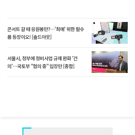
콘서트 갈 때 응원봉만?⋯'최애' 위한 필수
품 등장이오! [솔드아웃]
서울시, 정부에 정비사업 규제 완화 '건
의'⋯국토부 "협의 중" 입장만 [종합]