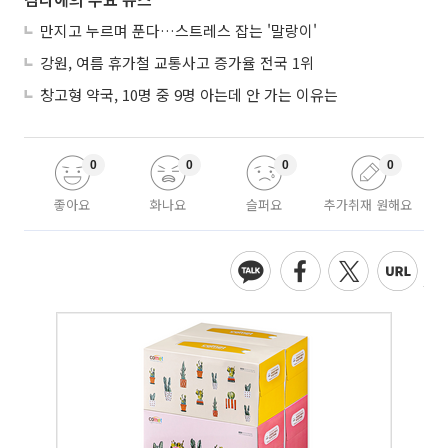
만지고 누르며 푼다…스트레스 잡는 '말랑이'
강원, 여름 휴가철 교통사고 증가율 전국 1위
창고형 약국, 10명 중 9명 아는데 안 가는 이유는
0
0
0
0
좋아요
화나요
슬퍼요
추가취재 원해요