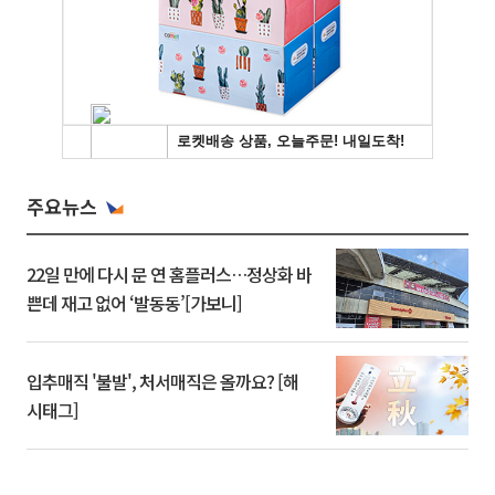
주요뉴스
22일 만에 다시 문 연 홈플러스…정상화 바
쁜데 재고 없어 ‘발동동’[가보니]
입추매직 '불발', 처서매직은 올까요? [해
시태그]