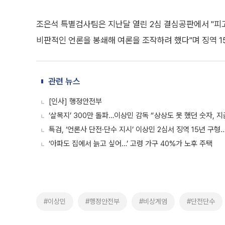
조은석 특별검사팀은 지난달 열린 2심 결심공판에서 "피
비판적인 언론을 봉쇄해 여론을 조작하려 했다"며 징역 1
관련 뉴스
[인사] 행정안전부
‘살목지’ 300만 돌파…이상민 감독 “상상도 못 했던 숫자, 
특검, ‘언론사 단전·단수 지시’ 이상민 2심서 징역 15년 구
‘아파도 집에서 늙고 싶어…’ 고령 가구 40%가 노후 주택
#이상민
#행정안전부
#비상계엄
#단전단수