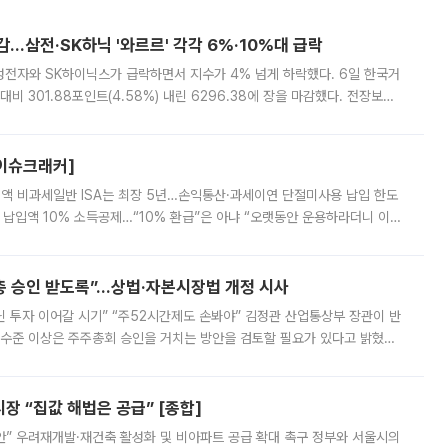
감…삼전·SK하닉 '와르르' 각각 6%·10%대 급락
삼성전자와 SK하이닉스가 급락하면서 지수가 4% 넘게 하락했다. 6일 한국거
비 301.88포인트(4.58%) 내린 6296.38에 장을 마감했다. 전장보다
스피는 장중 한때 6550.94까지 오르기도 했으나 6238.32까지 밀리기도 했
[이슈크래커]
 전액 비과세일반 ISA는 최장 5년…손익통산·과세이연 단절미사용 납입 한도
납입액 10% 소득공제…“10% 환급”은 아냐 “오랫동안 운용하라더니 이제
 ‘만능 절세 통장’으로 불리는 개인종합자산관리계좌(ISA)가 두 갈래로 개
주총 승인 받도록”…상법·자본시장법 개정 시사
닌 투자 이어갈 시기” “주52시간제도 손봐야” 김정관 산업통상부 장관이 반
 수준 이상은 주주총회 승인을 거치는 방안을 검토할 필요가 있다고 밝혔다.
배구조와 주주권 강화 논의가 이어지는 가운데, 핵심 연구인력에 대한
 “집값 해법은 공급” [종합]
안” 우려재개발·재건축 활성화 및 비아파트 공급 확대 촉구 정부와 서울시의