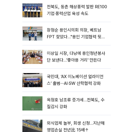
전북도, 동촌 해상풍력 발판 RE100
기업·풍력산업 육성 속도
장정순 용인시의회 의장, 베트남
FPT 찾았다…"용인 기업협력 뒷받
침"
이상일 시장, 다낭에 용인청년봉사
단 보낸다…'좋아용 거리' 만든다
국민대, ‘AX 이노베이션 얼라이언
스’ 출범⋯AI·SW 산학협력 강화
옥정호 남조류 증가세…전북도, 수
질감시 강화
외식업체 놀부, 회생 신청…지난해
영업손실 전년比 15배↑