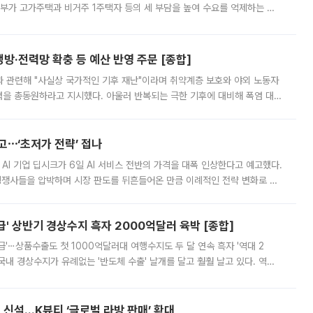
정부가 고가주택과 비거주 1주택자 등의 세 부담을 높여 수요를 억제하는 카
키울 것이라며 세금이 아닌 공급이 근본적인 처방이라고 전면 반박했다.
방·전력망 확충 등 예산 반영 주문 [종합]
과 관련해 "사실상 국가적인 기후 재난"이라며 취약계층 보호와 야외 노동자
정력을 총동원하라고 지시했다. 아울러 반복되는 극한 기후에 대비해 폭염 대응
영하는 방안도 검토하라고 주문했다. 이 대통령은 이날 폭염·가뭄 대
예고⋯‘초저가 전략’ 접나
 AI 기업 딥시크가 6일 AI 서비스 전반의 가격을 대폭 인상한다고 예고했다.
 경쟁사들을 압박하며 시장 판도를 뒤흔들어온 만큼 이례적인 전략 변화로 평
 이날 공지를 통해 구체적인 인상 폭은 공개하지 않았지만 상당한 수
' 상반기 경상수지 흑자 2000억달러 육박 [종합]
급'⋯상품수출도 첫 1000억달러대 여행수지도 두 달 연속 흑자 '역대 2
국내 경상수지가 유례없는 '반도체 수출' 날개를 달고 훨훨 날고 있다. 역대
경상수지 뿐 아니라 상반기 경상수지 흑자도 2000억달러에 근접하며 사상 최
신설…K뷰티 ‘글로벌 라방 판매’ 확대