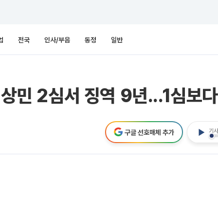
업
전국
인사/부음
동정
일반
상민 2심서 징역 9년...1심보다
기사
구글 선호매체 추가