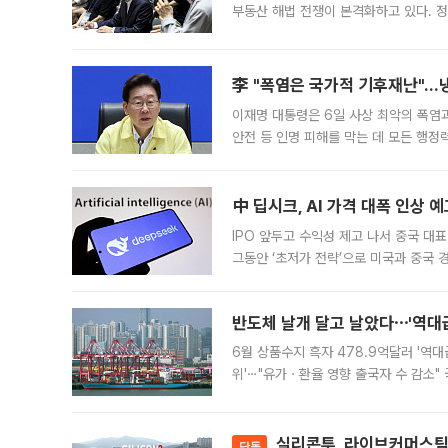
부동산 해법 전쟁이 본격화하고 있다. 
드를 꺼내자 서울시는 전·월세 부담만 
李 "폭염은 국가적 기후재난"…냉
이재명 대통령은 6일 사상 최악의 폭염
안전 등 인명 피해를 막는 데 모든 행
인프라 확충 계획을 내년도 예산안에 반
中 딥시크, AI 가격 대폭 인상 
IPO 앞두고 수익성 제고 나서 중국 대표
그동안 ‘초저가 전략’으로 미국과 중국
가된다. 블룸버그통신에 따르면 딥시크는
반도체 날개 달고 날았다⋯'역대급
6월 상품수지 흑자 478.9억달러 '역대
위'⋯"유가ㆍ환율 영향 출국자 수 감소" 
급 수출 호조가 매달 이어지면서 6월 
대 기
실리콘투, 라이브커머스팀 
단독