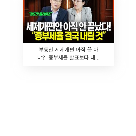
부동산 세제개편 아직 끝 아
냐? "종부세율 발표보다 내릴
것" 장기거주·양도세 전망 I 집
땅지성 I 김인만, 진미윤