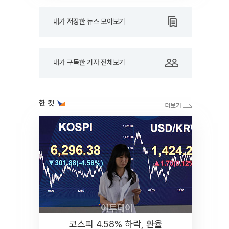
내가 저장한 뉴스 모아보기
내가 구독한 기자 전체보기
한 컷
코스피 4.58% 하락, 환율