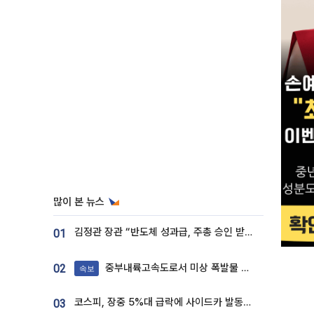
많이 본 뉴스
김정관 장관 “반도체 성과급, 주총 승인 받도록”…상법·자본시장법 개정 시사
01
중부내륙고속도로서 미상 폭발물 발견
02
속보
코스피, 장중 5%대 급락에 사이드카 발동…삼성·SK 동반 폭락
03