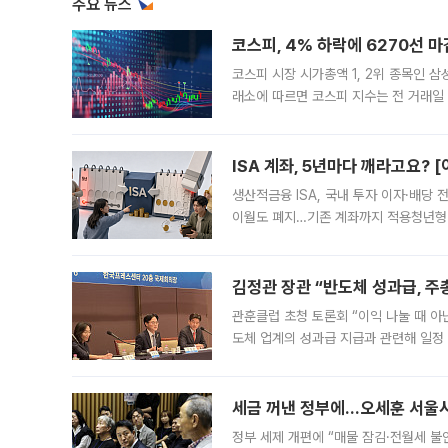
주요 뉴스
코스피, 4% 하락에 6270선 마
코스피 시장 시가총액 1, 2위 종목인 
래소에 따르면 코스피 지수는 전 거래일 대
1.81% 내린 6478.75에 출발한 코
다. 이날 오전
ISA 계좌, 5년마다 깨라고요? 
생산적금융 ISA, 국내 투자 이자·배당
이월도 폐지…기존 계좌까지 적용청년형 
는 5년마다 계좌를 해지하라는 건가요?”
편을
김정관 장관 “반도체 성과급, 
관훈클럽 초청 토론회 “이익 나눌 때 아
도체 업계의 성과급 지급과 관련해 일정
최근 상법·자본시장법 개정으로 기업 지
세금 꺼낸 정부에…오세훈 서울시장
정부 세제 개편에 “매물 잠김·전월세 불