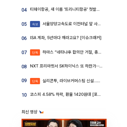
티웨이항공, 새 이름 '트리니티항공' 첫발…SSC 전략 본격화
04
서울양양고속도로 이천터널 앞 사고 발생
05
속보
ISA 계좌, 5년마다 깨라고요? [이슈크래커]
06
하마스 “네타냐후 합의안 거절, 총선 앞두고 시간 끌기”
07
단독
NXT 프리마켓서 SK하이닉스 또 하한가⋯‘11주 거래’에 시초가 왜곡
08
09
실리콘투, 라이브커머스팀 신설…K뷰티 ‘글로벌 판매망’ 확대[K뷰티 라방戰]
단독
코스피 4.58% 하락, 환율 1420원대 [포토]
10
최신 영상