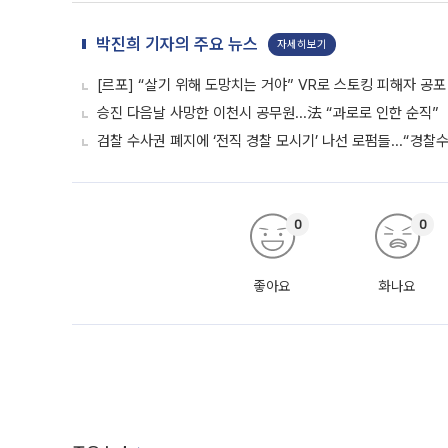
박진희 기자의 주요 뉴스
자세히보기
[르포] “살기 위해 도망치는 거야” VR로 스토킹 피해자 공
승진 다음날 사망한 이천시 공무원...法 “과로로 인한 순직”
검찰 수사권 폐지에 ‘전직 경찰 모시기’ 나선 로펌들...“경찰
0
0
좋아요
화나요