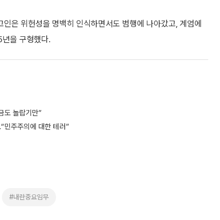
고인은 위헌성을 명백히 인식하면서도 범행에 나아갔고, 계엄에
5년을 구형했다.
지금도 놀랍기만”
형…“민주주의에 대한 테러”
#내란중요임무