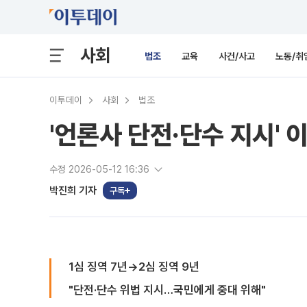
사회
법조
교육
사건/사고
노동/취
이투데이
사회
법조
'언론사 단전·단수 지시' 이
수정 2026-05-12 16:36
박진희 기자
구독
1심 징역 7년→2심 징역 9년
"단전·단수 위법 지시…국민에게 중대 위해"