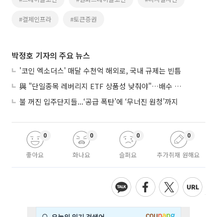
#결제인프라
#토큰증권
박정호 기자의 주요 뉴스
'코인 엑소더스' 매달 수천억 해외로, 국내 규제는 빈틈
與 "단일종목 레버리지 ETF 상품성 낮춰야"…배수 조정안도 거론
불 꺼진 입주단지들...‘공급 폭탄’에 ‘무너진 원청’까지
0
0
0
0
좋아요
화나요
슬퍼요
추가취재 원해요