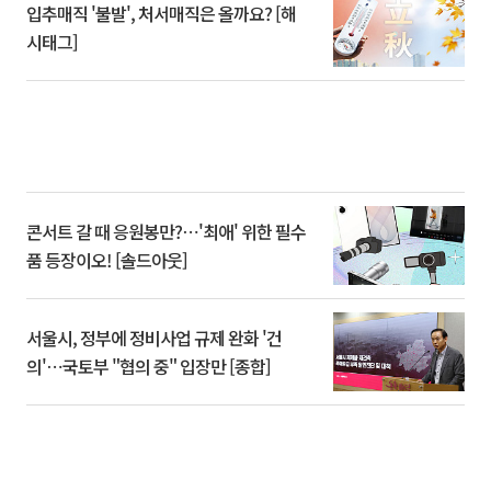
입추매직 '불발', 처서매직은 올까요? [해
시태그]
콘서트 갈 때 응원봉만?⋯'최애' 위한 필수
품 등장이오! [솔드아웃]
서울시, 정부에 정비사업 규제 완화 '건
의'⋯국토부 "협의 중" 입장만 [종합]