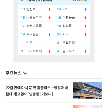
주요뉴스
22일 만에 다시 문 연 홈플러스…정상화 바
쁜데 재고 없어 ‘발동동’[가보니]