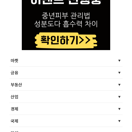
마켓
금융
부동산
산업
경제
국제