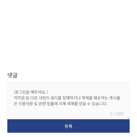
댓글
0 / 300