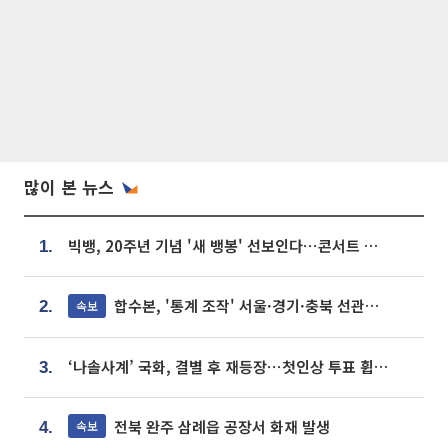
많이 본 뉴스
빅뱅, 20주년 기념 '새 뱅봉' 선보인다⋯콘서트 앞두고 팝업 개최
1.
합수본, '통계 조작' 서울·경기·충북 선관위 등 추가 압수수색
속보
2.
‘나솔사계’ 국화, 결별 후 재등장⋯첫인상 투표 휩쓸고 ‘인기녀’ 등극
3.
전북 완주 삼례읍 공장서 화재 발생
속보
4.