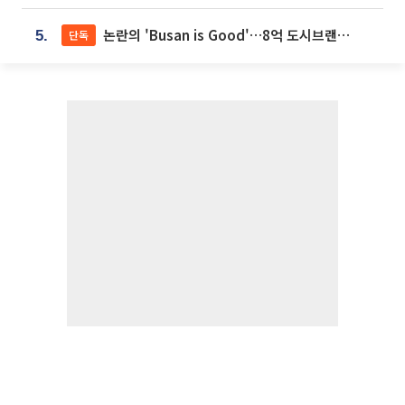
논란의 'Busan is Good'…8억 도시브랜드, 용산 대통령실 CI 업체가 수행
단독
5.