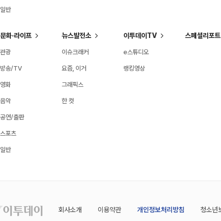
일반
문화·라이프
뉴스발전소
이투데이TV
스페셜리포트
관광
이슈크래커
e스튜디오
방송/TV
요즘, 이거
랭킹영상
영화
그래픽스
음악
한 컷
공연/출판
스포츠
일반
회사소개
이용약관
개인정보처리방침
청소년