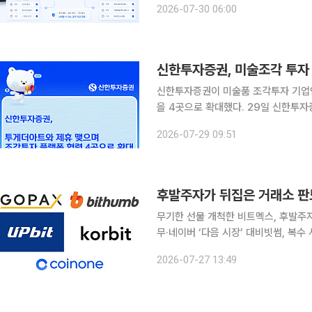
2026-07-30 06:00
이 실제 현장에서 집행될 수 있는가’
신한투자증권, 미술조각 투자
신한투자증권이 미술품 조각투자 기업
을 4곳으로 확대했다. 29일 신한투자증권은 투게더아트 이용자를 대상으로 청약에 필요한 조각투
자상품 계좌 개설 및 연동 서비스를 
2026-07-29 09:51
할을 확대한다고 밝
후발주자가 뒤집은 거래소 판
무기한 선물 개척한 비트멕스, 후발주
무·네이버 ‘다음 시장’ 대비빗썸, 복수 사업
상자산 무기한 선물을 선보인 비트멕스
2026-07-27 13:49
결정했다. 국내에서도 후발주자로 출발