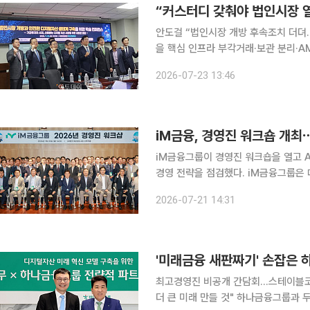
“커스터디 갖춰야 법인시장 
안도걸 “법인시장 개방 후속조치 더뎌
을 핵심 인프라 부각거래·보관 분리·AML 선
개방을 뒷받침하려면 독립 커스터디(수
2026-07-23 13:46
마련돼야 한다는 제언이 나왔다. 국회
iM금융, 경영진 워크숍 개최
iM금융그룹이 경영진 워크숍을 열고 A
경영 전략을 점검했다. iM금융그룹은 대구 iM뱅크 제2본점에서 ‘2026년 그룹 경영진 워크숍’을
개최했다고 21일 밝혔다. ‘AI 시대를 맞이하는 iM금융’을 주제로 열린 이번 워크숍에는 황병우 회장
2026-07-21 14:31
과 강정훈 iM뱅크 은행장을 비롯한 지
'미래금융 새판짜기' 손잡은 
최고경영진 비공개 간담회…스테이블코인
더 큰 미래 만들 것" 하나금융그룹과 두나무가 지분 투자와 원화 입출금 계좌 제휴를 넘어 디지털 금