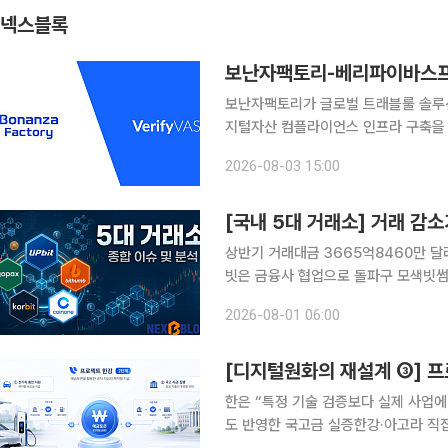
넥스블록
보난자팩토리-베리파이바스프,
보난자팩토리가 글로벌 트래블룰 솔루션 
지털자산 컴플라이언스 인프라 구축을 위한 파
스테이블코인과 토큰증권 등 디지털자
2026-08-03 15:00
금세탁방지(AML), 고객확인 및 트래
상반기 거래대금 3665억8460만 달러
빗은 금융사 협업으로 돌파구 모색빗썸, 
정상화 집중 국내 가상자산 거래가 급감한 가운데 5대 원화 거래소의 전략 차별화가 뚜렷해지고 있
2026-08-01 06:00
다. 거래가 줄어드는 국면에서는 유동성
한은 “특정 기술 검증보다 실제 사업에
도 반영한 국고금 실증한강·아고라 직접