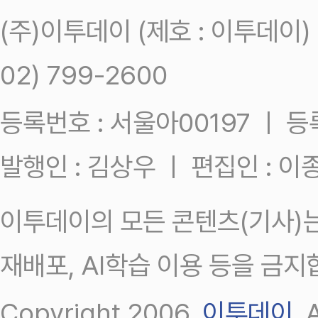
(주)이투데이 (제호 : 이투데이
02) 799-2600
등록번호 : 서울아00197 ㅣ 등록일
발행인 : 김상우 ㅣ 편집인 : 
이투데이의 모든 콘텐츠(기사)는
재배포, AI학습 이용 등을 금지
Copyright 2006.
이투데이
.