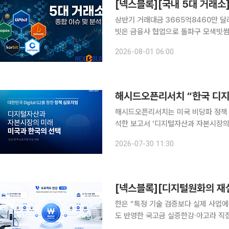
상반기 거래대금 3665억8460만 달러
빗은 금융사 협업으로 돌파구 모색빗썸, 
정상화 집중 국내 가상자산 거래가 급감한 가운데 5대 원화 거래소의 전략 차별화가 뚜렷해지고 있
2026-08-01 06:00
다. 거래가 줄어드는 국면에서는 유동성
해시드오픈리서치 “한국 디지
해시드오픈리서치는 미국 비당파 정책 
석한 보고서 ‘디지털자산과 자본시장의 미
서는 지난달 서울에서 열린 동명의 정책
2026-07-30 11:30
이 제시한 논의를 바탕으로 작성됐다.
한은 “특정 기술 검증보다 실제 사업에
도 반영한 국고금 실증한강·아고라 직접
국은행의 프로젝트 한강 2단계는 ‘예금