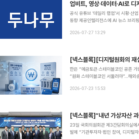
업비트, 영상·데이터·AI로 
공식 유튜브 '데일리 랩업'서 시황·산업
동향 제공인텔리전스에 AI 뉴스 브리핑·실시간 알
(STO) 등 디지털 자산의 제도권 편
2026-07-27 13:29
졌다. 가격과 거래량뿐 아니라 거시경제
한은 “예금토큰·스테이블코인 공존 가
“원화 스테이블코인 서둘러야”…해외송
심 쟁점…디지털 원화 인프라 역할 분담 과제 원화 기반 디지털 지급수단을 둘러싼 
2026-07-23 15:53
고 있다. 한쪽에서는 달러 스테이블코
[넥스블록]“내년 가상자산 과
23일 국회의원회관 제3간담회의실에서 
발제 “기관투자자∙법인 참여, 디지털자