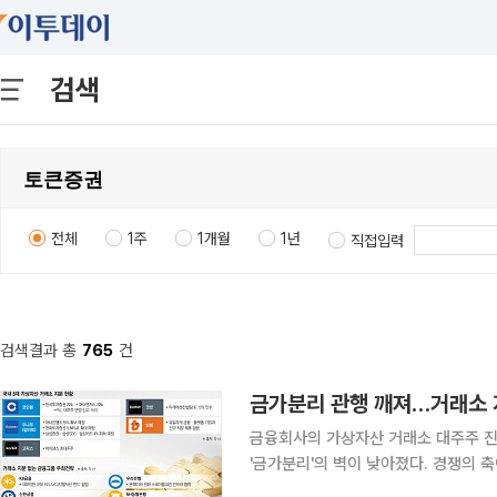
검색
전체
1주
1개월
1년
직접입력
검색결과 총
765
건
금융회사의 가상자산 거래소 대주주 
'금가분리'의 벽이 낮아졌다. 경쟁의
과 토큰증권(STO), 실물연계자산(R