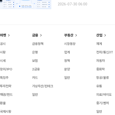
국은행의 프로젝트 한강 2단계는 ‘예금
2026-07-30 06:00
이 실제 현장에서 집행될 수 있는가’
마켓
금융
부동산
산업
공시
금융정책
시장동향
재계
시황
은행
업계
전자/통신/IT
시세
보험
정책
자동차
장외/IPO
2금융
분양
중화학
특징주
카드
일반
항공/물류
투자전략
가상자산/핀테크
유통
채권/펀드
일반
의료/바이오
환율
중기/벤처
국제시황
일반