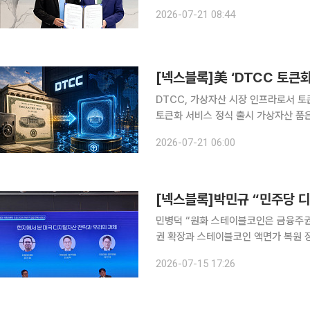
융 전반으로 협력 범위를 넓힌다. 원화
2026-07-21 08:44
터 통합 자산관리와 해외송금·결제까지
[넥스블록]美 ‘DTCC 토큰화
DTCC, 가상자산 시장 인프라로서 토큰화
토큰화 서비스 정식 출시 가상자산 품은 미국 전
가상자산 시장으로의 진입에 서두르는
2026-07-21 06:00
해소와 고객 수요의 구조적 변화에 기
민병덕 “원화 스테이블코인은 금융주권
권 확장과 스테이블코인 액면가 복원 
후속 제도 신속 처리해야” 미국이 스테이블코인을 중심으로 디지털 금융질서 재편에 속도를 내는 가
2026-07-15 17:26
운데, 한국도 올해 하반기 디지털자산