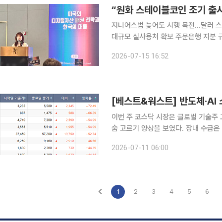
“원화 스테이블코인 조기 출
지니어스법 늦어도 시행 목전…달러 스
대규모 실사용처 확보 주문은행 지분 규
이 달러 스테이블코인을 앞세워 디지털
2026-07-15 16:52
블코인 도입을 서둘러야 한다는 제언이
[베스트&워스트] 반도체·AI
이번 주 코스닥 시장은 글로벌 기술주
숨 고르기 양상을 보였다. 장내 수급은
력을 보유한 소부장 섹터로 압축된 반
2026-07-11 06:00
가 보류 이슈가 잔존한 바이오 섹터는 
1
2
3
4
5
6