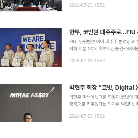
검증으로 시장 확대해야” 디지털자산 시장은 개인 중심의 투자 시장을 넘어 법인과 기관투자자가 함
2026-07-23 15:52
께하는 시장으로 진화하고 있다. 법인의
한투, 코인원 대주주로…FIU 
FIU, 임원변경 이어 대주주 변경신고
자해 지분 20% 확보토큰증권·스테이블코인
이 코인원 지분 20%를 확보하며 가
2026-07-23 15:44
금융당국이 관련 신고를 수리하면서 
박현주 미래에셋그룹 회장이 코빗의 미
장축으로 키우겠다는 의지를 밝혔다.
97.15%를 확보하며 경영권 인수 절차를 사실상 마무리한다.
2026-07-23 15:02
셋컨설팅은 22일 코빗 지분 91.7%를