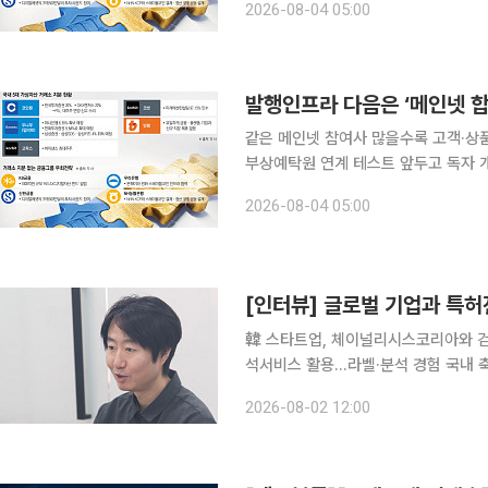
2026-08-04 05:00
못한 금융그룹들이 펀드와 블록체인 인
같은 메인넷 참여사 많을수록 고객·상
부상예탁원 연계 테스트 앞두고 독자 개발서 합종연횡으로 토큰증
증권사들이 같은 메인넷(독자 생태계를
2026-08-04 05:00
를 안게 됐다. 동일한 원장에 참여하는
韓 스타트업, 체이널리시스코리아와 검
석서비스 활용…라벨·분석 경험 국내 
절차 마련해야” 블록체인 거래기록은 공개돼 있지만 어느 지갑이 누구의 것인지, 자금이 어떤 경로
2026-08-02 12:00
로 이동했는지, 해당 거래가 얼마나 