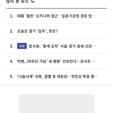
많이 본 뉴스
태풍 '돌핀' 오키나와 접근…일본기상청 경로 업데이트
1.
오늘은 절기 '입추', 뜻은?
2.
합수본, '통계 조작' 서울·경기·충북 선관위 등 추가 압수수색
속보
3.
빅뱅, 20주년 기념 '새 뱅봉' 선보인다⋯콘서트 앞두고 팝업 개최
4.
‘나솔사계’ 국화, 결별 후 재등장⋯첫인상 투표 휩쓸고 ‘인기녀’ 등극
5.