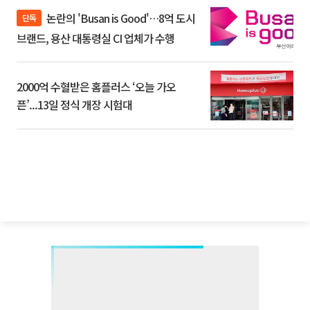
논란의 'Busan is Good'…8억 도시
단독
브랜드, 용산 대통령실 CI 업체가 수행
2000억 수혈받은 홈플러스 ‘오늘 가오
픈’...13일 정식 개장 시험대