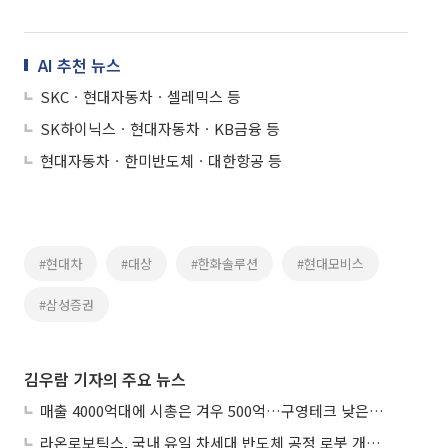
AI 추천 뉴스
SKCㆍ현대자동차ㆍ셀레믹스 등
SK하이닉스ㆍ현대자동차ㆍKB금융 등
현대자동차ㆍ한미반도체ㆍ대한항공 등
#현대차
#대상
#한화솔루션
#현대모비스
#삼성증권
김우람 기자의 주요 뉴스
매출 4000억대에 시총은 겨우 500억…구영테크 낮은 몸값에 저가 승계 마무리
라온로보틱스, 국내 유일 차세대 반도체 공정 로봇 개발 ‘고객사 테스트 진행’