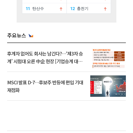
주요뉴스
후계자 없어도 회사는 남긴다?…‘제3자 승
계’ 시험대 오른 中企 현장 [기업승계 대전
환]
MSCI 발표 D-7…후보주 반등에 편입 기대
재점화