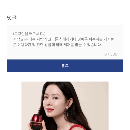
댓글
0 / 300