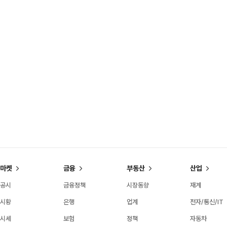
마켓
금융
부동산
산업
공시
금융정책
시장동향
재계
시황
은행
업계
전자/통신/IT
시세
보험
정책
자동차