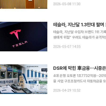
율주행 생태계 의존도를 높이는 가운데 국
2026-05-08 11:30
모빌리티학회와 한국자동차모빌리티산업협
테슬라, 지난달 1.3만대 팔며
테슬라, 지난달 수입차 브랜드 1위 기
생태계 위협” 우려도 테슬라가 공격적인 가격 인하를 앞세워 국내 전기차 시장을 빠르게 잠식하면서
수입차 시장 판도를 뒤흔들고 있다. 테
2026-05-07 14:35
며 BMW와 메르세데스-벤츠를 제치고
DSR에 막힌 車금융⋯시중은
4대 은행 오토론 1조7732억원⋯20
융 사업 구조조정카드사 자동차금융 9조8302
율(DSR) 규제와 고금리 부담이 겹치
2026-04-29 10:52
론 잔액이 1조원대 후반까지 줄어든 데