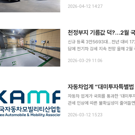
자 소비자들이 내연기관 차량 대신 전
2026-04-12 14:27
12일 한국자동차모빌리티산업협회(KA
천정부지 기름값 덕?…2월 국
신규 등록 3만5693대…전년 대비 1
담에 전기차 강세 지속 전망 올해 2월 국내 전기차 신규 등록 대수가 3만대를 넘기며 역대 최다를
기록했다. 전기차 가격 인하 경쟁이 
2026-03-29 11:06
이된다. 29일 한국자동차모빌리티
자동차업계 “대미투자특별법 
자동차 업계가 국회를 통과한 ‘대미투
관세 인상에 따른 불확실성이 줄어들면
한국자동차모빌리티산업협회(KAMA)는
2026-03-12 15:23