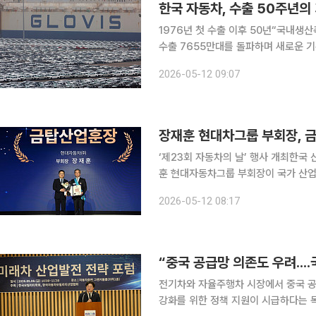
한국 자동차, 수출 50주년의
1976년 첫 수출 이후 50년“국내생산촉진세제 도입해야” 한국 
수출 7655만대를 돌파하며 새로운 기
바퀴 둘러쌀 수 있는 규모다. 완성차 
2026-05-12 09:07
가 거세지는 상황에서 국내 생산 기반
장재훈 현대차그룹 부회장, 
‘제23회 자동차의 날’ 행사 개최한국 산
훈 현대자동차그룹 부회장이 국가 산업
인 금탑산업훈장을 수훈했다. 현대차그룹은 12일 한국자동차모빌리티산업협회(KAMA)와 한국자
2026-05-12 08:17
동차산업협동조합(KAICA)이 공동 주최
“중국 공급망 의존도 우려..
전기차와 자율주행차 시장에서 중국 공
강화를 위한 정책 지원이 시급하다는 