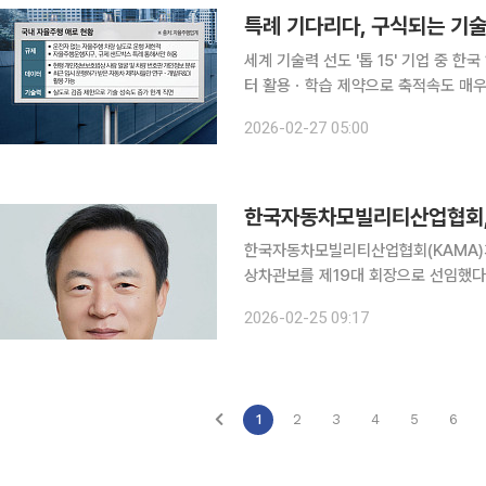
세계 기술력 선도 '톱 15' 기업 중 한
터 활용ㆍ학습 제약으로 축적속도 매우 늦
율주행 시장이 ‘기술 검증’을 넘어 ‘상
2026-02-27 05:00
이터·기술 검증’이라는 ‘3중 제약’에 
한국자동차모빌리티산업협회, 
한국자동차모빌리티산업협회(KAMA)가
상차관보를 제19대 회장으로 선임했다. 정 회장은 행정고시 37회로 공직에 입문해 산업자원부
식경제부⸱산업통상자원부에서 산업정책,
2026-02-25 09:17
정책국장과 통상차관보를 역임하며 우리
1
2
3
4
5
6