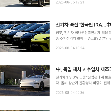
2026-08-05 17:21
내수 판매가 부진한 가운데 하이브리
전기차 빠진 '한국판 IRA'
정부, 전기차 국내생산촉진세제 적용 
중국산 전기차 판매 급증…BYD 할인 공세도 지속 정부가 국내생산촉진세
를 제외하면서 자동차업계의 실망감이 
2026-08-04 18:24
내 시장을 빠르게 파고드는 상황에서 
中, 독일 제치고 수입차 제조
전기차 113.6% 급증“산업생태계 보호해야” 중국산 전기차가 국내 수입차 시장 판
다. 올해 상반기 친환경차 비중이 전체
차 시장 점유율 1위에 올랐다. 완성차
2026-08-04 09:36