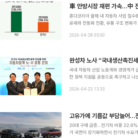
車 안방시장 재편 가속…中 전
혼다코리아 올해 내 자동차 사업 철수BYD, 지커 중국 
공세와 전동화 전환, 유통 구조 변화
더해진 중국산 전기차가 점유율을 확대
2026-04-28 05:00
조 변화가
완성차 노사 “국내생산촉진세
국내 자동차 산업 노동계와 경영계가 
한 정책 지원을 공동으로 촉구하고 나섰
서 국내 생산이 곧 일자리라는 인식 아래 ‘국내
2026-04-23 13:33
조합과 전국금속노동조합연맹, 한국자
고유가에 기름값 부담늘어…전
20대 구매 급증…전기차 비중 22.6
가 국면이 장기화하면서 전기차 수요가