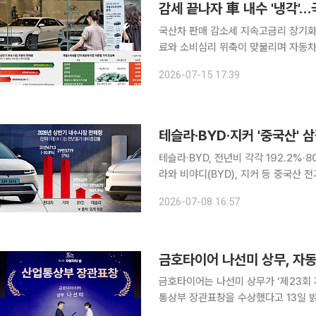
국산차 판매 감소세 지속고금리 장기화·경기 변수도 부담 올해 하
료와 소비심리 위축이 맞물리며 자동차
국산 브랜드를 중심으로 내수 판매 감
2026-07-15 17:39
테슬라·BYD·지커 '중국산'
테슬라·BYD, 전년비 각각 192.2%·8
라와 비야디(BYD), 지커 등 중국산
기감이 커지고 있다. 가격 경쟁력을 
2026-07-08 16:57
차와 부품업계에서는 생산 기반과 공
금호타이어 나선미 상무, 자
금호타이어는 나선미 상무가 ‘제23회 
통상부 장관표창을 수상했다고 13일 밝혔다. 금호타이어는 지난해에 이어 2년 연속
자를 배출하며 미래 모빌리티 분야 기술 경쟁력을 