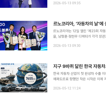
2026-05-13 09:35
리어트호텔 서울에서 열린 ‘자동차의 
르노코리아, ‘자동차의 날’에
르노코리아는 12일 열린 ‘제23회 자
을, 남형훈·정현무 디렉터가 각각 장관표창을 수상했다
리티산업협회(KAMA) 주관으로 진행
2026-05-13 09:30
를 대상으로 
지구 9바퀴 달린 한국 자동차.
한국 자동차 산업이 첫 완성차 수출 이후
에콰도르로 향했던 작은 시작은 이제 지구
한국자동차모빌리티산업협회(KAMA)에
2026-05-12 11:24
7654만8569대로 집계됐다. 197