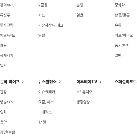
장외/IPO
2금융
분양
중화학
특징주
카드
일반
항공/물류
투자전략
가상자산/핀테크
유통
채권/펀드
일반
의료/바이오
환율
중기/벤처
국제시황
일반
일반
문화·라이프
뉴스발전소
이투데이TV
스페셜리포트
관광
이슈크래커
e스튜디오
방송/TV
요즘, 이거
랭킹영상
영화
그래픽스
음악
한 컷
공연/출판