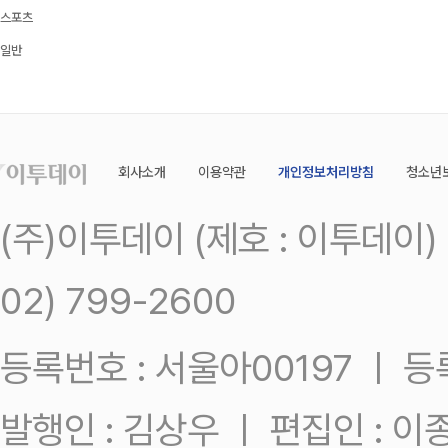
스포츠
일반
회사소개
이용약관
개인정보처리방침
청소년
(주)이투데이 (제호 : 이투데이
02) 799-2600
등록번호 : 서울아00197 ㅣ 등록일
발행인 : 김상우 ㅣ 편집인 : 