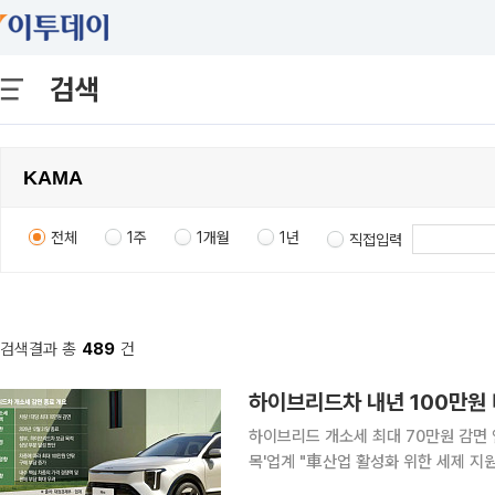
검색
전체
1주
1개월
1년
직접입력
검색결과 총
489
건
하이브리드차 내년 100만원 
하이브리드 개소세 최대 70만원 감면 
목'업계 "車산업 활성화 위한 세제 지원 필요" 국내 자동차 시장의 판매를 떠받치
드 자동차의 세제 혜택이 올해 말 종