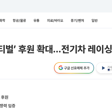
화학
항공/물류
유통
의료/바이오
중기/벤처
일반
스티벌’ 후원 확대…전기차 레이
기사
구글 선호매체 추가
’ 후원
경쟁력 입증