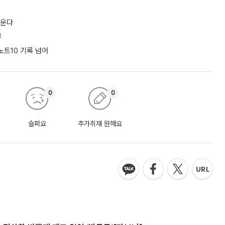
키운다
부
노트10 기록 넘어
0
0
슬퍼요
추가취재 원해요