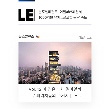
블루엘리펀트, 어펄마캐피탈서
1000억원 유치…글로벌 공략 속도
뉴스발전소
Vol. 12 이 집은 대체 얼마일까
: 슈퍼리치들의 주거지 [THE
RARE]