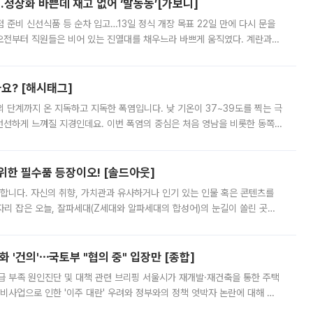
…정상화 바쁜데 재고 없어 ‘발동동’[가보니]
준비 신선식품 등 순차 입고…13일 정식 개장 목표 22일 만에 다시 문을
오전부터 직원들은 비어 있는 진열대를 채우느라 바쁘게 움직였다. 계란과
리를 잡기 시작했지만, 매장 곳곳엔 여전히 텅 빈 매대가 먼저 눈에 들어왔
까요? [해시태그]
’의 단계까지 온 지독하고 지독한 폭염입니다. 낮 기온이 37~39도를 찍는 극
 선선하게 느껴질 지경인데요. 이번 폭염의 중심은 처음 영남을 비롯한 동쪽
 북서풍이 산맥을 넘어 영남 쪽으로 내려오면서 뜨겁고 건조해졌는데요.
 위한 필수품 등장이오! [솔드아웃]
합니다. 자신의 취향, 가치관과 유사하거나 인기 있는 인물 혹은 콘텐츠를
'가 자리 잡은 오늘, 잘파세대(Z세대와 알파세대의 합성어)의 눈길이 쏠린 곳은
리는 공연장. 응원봉만큼이나 눈에 띄는 게 있습니다. 공연이 시작되기
 '건의'⋯국토부 "협의 중" 입장만 [종합]
급 부족 원인진단 및 대책 관련 브리핑 서울시가 재개발·재건축을 통한 주택
비사업으로 인한 '이주 대란' 우려와 정부와의 정책 엇박자 논란에 대해 정
실장은 2031년까지 31만 가구 착공 목표에 차질이 없다는 입장이나,