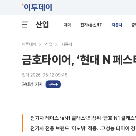
산업
재계
전자/통신/IT
자동차
중
이투데이
산업
자동차
금호타이어, ‘현대 N 페
입력 2026-05-12 09:45
권태성 기자
구독
전기차 레이스 ‘eN1 클래스’·최상위 ‘금호 N1 클래스
전기차 전용 브랜드 ‘이노뷔’ 적용…고성능 타이어 