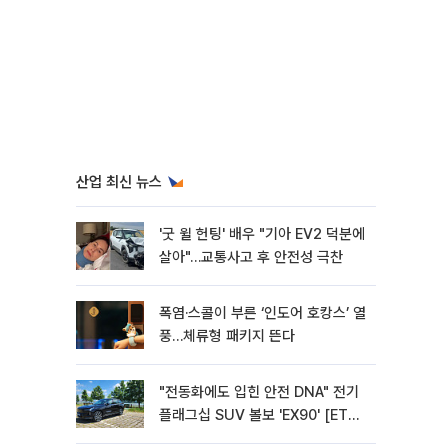
산업 최신 뉴스
'굿 윌 헌팅' 배우 "기아 EV2 덕분에
살아"…교통사고 후 안전성 극찬
폭염·스콜이 부른 ‘인도어 호캉스’ 열
풍…체류형 패키지 뜬다
"전동화에도 입힌 안전 DNA" 전기
플래그십 SUV 볼보 'EX90' [ET의
모빌리티]