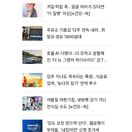
귀밑·턱밑 혹…얼굴 마비가 있다면
‘이 질병’ 의심[e건강~쏙]
주유소 기름값 12주 연속 내려…휘
발유·경유 1800원대
효율·AI 더했다…더 강하고 알뜰해
진 ‘더 뉴 그랜저 하이브리드’ [ET의
모빌리티]
입추 지나도 계속되는 폭염…식음료
업계, ‘늦더위 잡기’ 전력 투구
여름철 마른기침, 냉방병‧감기 아닌
천식일 수도 [e건강~쏙]
‘집도 코칭 받으며 산다’…월급쟁이
부자들, ‘내집마련’ 신청 증가세