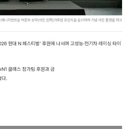
드매니지먼트실 박준우 상무(사진 왼쪽)가후원 조인식을 실시하며 기념 사진 촬영을 하고
26 현대 N 페스티벌’ 후원에 나서며 고성능·전기차 레이싱 타이
eN1 클래스 참가팀 후원과 금
혔다.