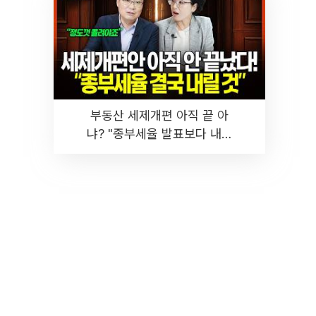
부동산 세제개편 아직 끝 아
냐? "종부세율 발표보다 내릴
것" 장기거주·양도세 전망 I 집
땅지성 I 김인만, 진미윤