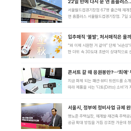
22일 만에 다시 문 연 홈플러스
서울월드컵경기장점 67명 출근해 재개점 
연 홈플러스 서울월드컵경기장점. 7일 
우유, 과일 같은 신선식품이 차근차근 자
입추매직 '불발', 처서매직은 올
“와 이제 시원한 거 같아” 단체 ‘뇌손상
한 더위 속 30도대 초반이 상대적으로
지역에 있었습니다. 7월 말에는 서풍과
콘서트 갈 때 응원봉만?⋯'최애'
지금 화제 되는 패션·뷰티 트렌드를 소개
따라 제품을 사는 '디토(Ditto) 소비
어디일까요? 아이돌 콘서트 시작을 기다
서울시, 정부에 정비사업 규제 완화
명노준 주택실장, 재개발·재건축 주택공
공급 확대 방침을 거듭 강조한 가운데 정
면 반박하고 나섰다. 명노준 서울시 주택