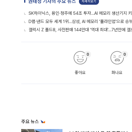
권태성 기자의 주요 뉴스
자세히보기
SK하이닉스, 용인·청주에 54조 투자…AI 메모리 생산기지 
D램·낸드 모두 세계 1위…삼성, AI 메모리 '풀라인업'으로 승
갤럭시 Z 폴드8, 사전판매 144만대 '역대 최대'…7년만에 갤
0
0
좋아요
화나요
주요 뉴스