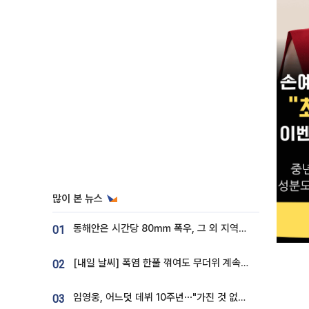
많이 본 뉴스
동해안은 시간당 80㎜ 폭우, 그 외 지역은 폭염…‘극과 극 날씨’
01
[내일 날씨] 폭염 한풀 꺾여도 무더위 계속⋯동해안 이틀 연속 비
02
임영웅, 어느덧 데뷔 10주년⋯"가진 것 없던 시절, 내 앞엔 20명의 팬뿐"
03