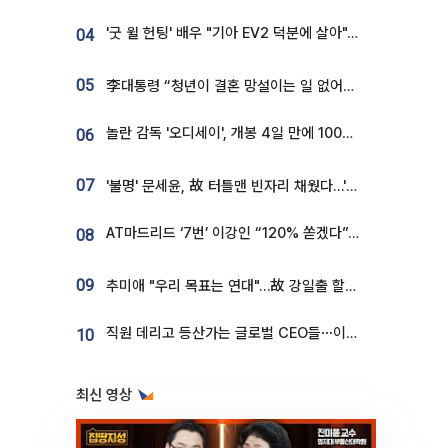
'굿 윌 헌팅' 배우 "기아 EV2 덕분에 살아"…교통사고 후 안전성 극찬
04
05
李대통령 “청년이 결혼 망설이는 일 없어야...제도상 불이익 조사”
놀란 감독 '오디세이', 개봉 4일 만에 100만 돌파⋯'왕사남' 보다 빠르다
06
07
'불명' 문세윤, 故 터틀맨 빈자리 채웠다…'거북이' 눈물의 최종 우승
AT마드리드 ‘7번’ 이강인 “120% 쏟겠다”⋯시메오네 감독 “필요한 선수”
08
09
추미애 "우리 목표는 연대"…故 강일출 할머니 흉상 제막
직원 데리고 등산가는 글로벌 CEO들⋯이유 있었네
10
최신 영상