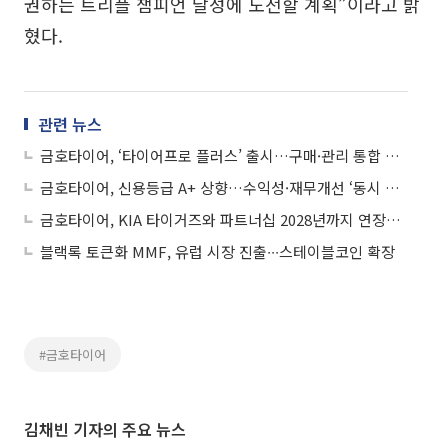
권하는 트리플 챔피언 달성에 도전할 계획”이라고 밝
혔다.
관련 뉴스
금호타이어, ‘타이어프로 플러스’ 출시…구매·관리 통합 플랫폼 전환
금호타이어, 신용등급 A+ 상향…수익성·재무개선 ‘동시 인정’
금호타이어, KIA 타이거즈와 파트너십 2028년까지 연장…유니폼 광고 확대
블랙록 토큰화 MMF, 유럽 시장 진출∙∙∙스테이블코인 확장
#금호타이어
김채빈 기자의 주요 뉴스