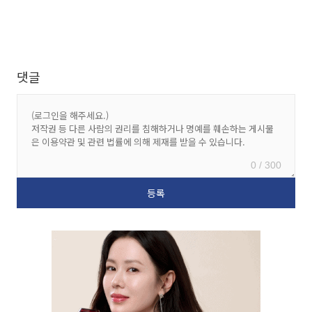
댓글
0 / 300