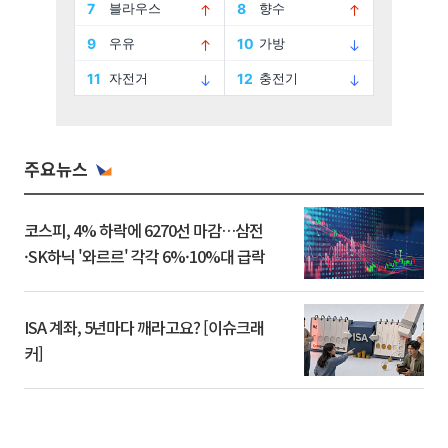
주요뉴스
코스피, 4% 하락에 6270선 마감…삼전
·SK하닉 '와르르' 각각 6%·10%대 급락
ISA 계좌, 5년마다 깨라고요? [이슈크래
커]