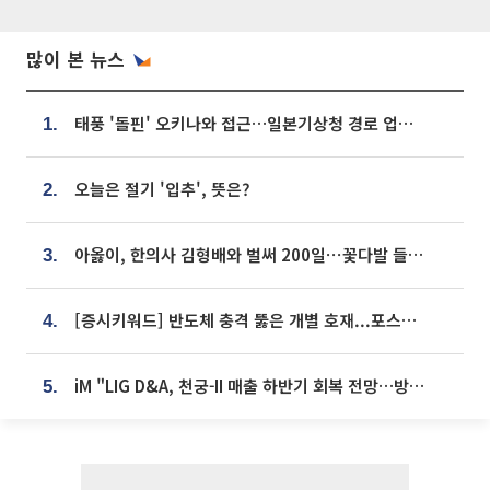
많이 본 뉴스
태풍 '돌핀' 오키나와 접근…일본기상청 경로 업데이트
1.
오늘은 절기 '입추', 뜻은?
2.
아옳이, 한의사 김형배와 벌써 200일⋯꽃다발 들고 "프러포즈 아냐"
3.
[증시키워드] 반도체 충격 뚫은 개별 호재...포스코퓨처엠·에코프로·한화솔루션 '눈길'
4.
iM "LIG D&A, 천궁-II 매출 하반기 회복 전망…방산 톱픽 유지"
5.