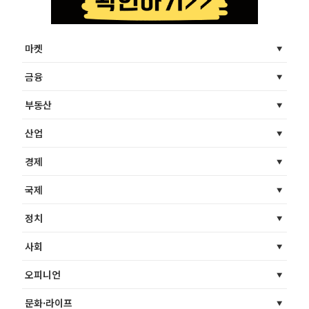
마켓
금융
부동산
산업
경제
국제
정치
사회
오피니언
문화·라이프