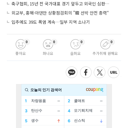
축구협회, 15년 전 국가대표 경기 앞두고 외국인 심판에 ‘성접대’
외교부, 홍해·아덴만 상황점검회의 "韓 선박 안전 총력“
입추에도 39도 폭염 계속…일부 지역 소나기
0
0
0
0
좋아요
화나요
슬퍼요
추가취재 원해요