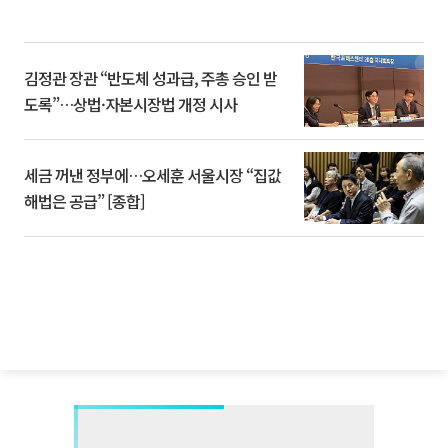
김정관 장관 “반도체 성과급, 주총 승인 받
도록”…상법·자본시장법 개정 시사
세금 꺼낸 정부에…오세훈 서울시장 “집값
해법은 공급” [종합]