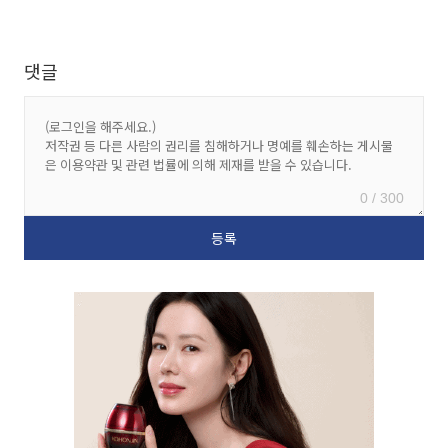
댓글
0 / 300