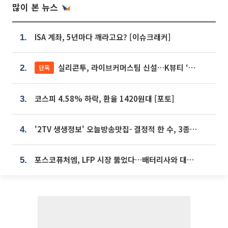
많이 본 뉴스
ISA 계좌, 5년마다 깨라고요? [이슈크래커]
1.
실리콘투, 라이브커머스팀 신설…K뷰티 ‘글로벌 판매망’ 확대[K뷰티 라방戰]
단독
2.
코스피 4.58% 하락, 환율 1420원대 [포토]
3.
'2TV 생생정보' 오늘방송맛집- 결정적 한 수, 3종 메밀면! 메밀 소바 맛집 '의○○○○'
4.
포스코퓨처엠, LFP 시장 뚫었다…배터리사와 대규모 장기 공급 합의
5.