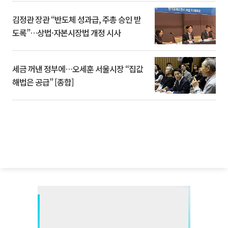
김정관 장관 “반도체 성과급, 주총 승인 받
도록”…상법·자본시장법 개정 시사
세금 꺼낸 정부에…오세훈 서울시장 “집값
해법은 공급” [종합]