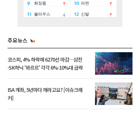
주요뉴스
코스피, 4% 하락에 6270선 마감…삼전
·SK하닉 '와르르' 각각 6%·10%대 급락
ISA 계좌, 5년마다 깨라고요? [이슈크래
커]