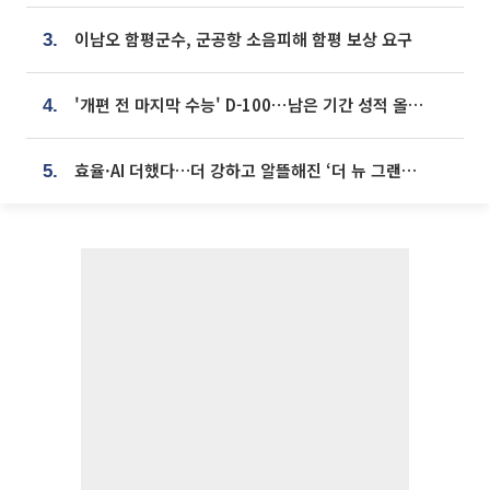
이남오 함평군수, 군공항 소음피해 함평 보상 요구
3.
'개편 전 마지막 수능' D-100⋯남은 기간 성적 올릴 전략은
4.
효율·AI 더했다…더 강하고 알뜰해진 ‘더 뉴 그랜저 하이브리드’ [ET의 모빌리티]
5.