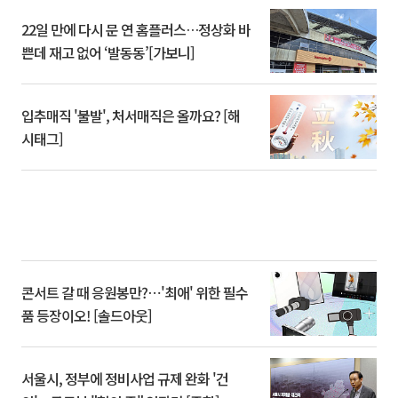
22일 만에 다시 문 연 홈플러스…정상화 바
쁜데 재고 없어 ‘발동동’[가보니]
입추매직 '불발', 처서매직은 올까요? [해
시태그]
콘서트 갈 때 응원봉만?⋯'최애' 위한 필수
품 등장이오! [솔드아웃]
서울시, 정부에 정비사업 규제 완화 '건