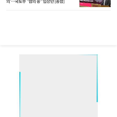
의'⋯국토부 "협의 중" 입장만 [종합]