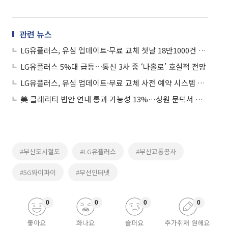
관련 뉴스
LG유플러스, 유심 업데이트·무료 교체 첫날 18만1000건 진행
LG유플러스 5%대 급등⋯통신 3사 중 ‘나홀로’ 호실적 전망
LG유플러스, 유심 업데이트·무료 교체 사전 예약 시스템 시작
美 클래리티 법안 연내 통과 가능성 13%…상원 문턱서 제동
#부산도시철도
#LG유플러스
#부산교통공사
#5G와이파이
#무선인터넷
0
0
0
0
좋아요
화나요
슬퍼요
추가취재 원해요