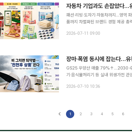
자동차 기업과도 손잡았다…유통
패션·리빙·도자기·자동차까지…영역 파
품까지 차별화된 브랜드 경험 제공 총력 식품·유통업계가 패션과 자동차, 출판, 리빙 브랜드 등
한 분야와 손잡으며 이색 협업 경쟁을 
2026-07-11 09:00
고 소비자와의 접점을 넓히기 위한 전략
장마·폭염 동시에 잡는다…유통
GS25 우양산 매출 79%↑…2030 
기·음식물처리기 등 실내 위생가전 관심 확대 장마와 폭염이 반복되면서 비와 더위,
응할 수 있는 전천후 상품에 관심이 높아지고 있다. 10일 유통업계에 따르
2026-07-10 10:36
플랫폼, 가전업계 등은 여름 상품군을 
1
2
3
4
5
6