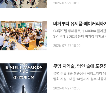
2026-07-29 18:00
복합쇼핑몰 등 쾌적한 실내에서 일상 
버거부터 유제품·베이커리까지
CJ푸드빌 뚜레쥬르, 1,400km 떨어진
3년 만에 20호점 돌파 버거킹 제치고 
MOU 분유·유제품 시장 본격 공략 국내 유통·식품 기업들이 몽골 수도 울란바토르를 넘어 지방 거
2026-07-27 18:00
점 도시까지 영역을 확장하며 현지 식
무명 지역술, 명인 술에 도전
유명 주류 8종 최종심사 직행…지역 예
람회 지원…내달 14일까지 접수 대중에게 알려지지 않은 지역 양조장의 술이 식품명인이나 무형문
화재 보유자가 빚은 유명 술에 도전장을
2026-07-27 12:00
12종을 선발해 해외 유통망과 국제 