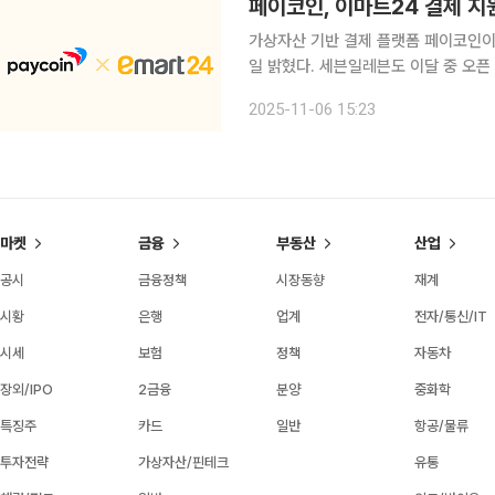
페이코인, 이마트24 결제 지
가상자산 기반 결제 플랫폼 페이코인이 
일 밝혔다. 세븐일레븐도 이달 중 오픈 
가 가능해질 전망이다. 편의점은 일상생활과 가장 밀접한 소비공간인 만큼 이번 결제망 확장은 가상
2025-11-06 15:23
자산 결제의 이용 범위를 넓히고 일상
마켓
금융
부동산
산업
공시
금융정책
시장동향
재계
시황
은행
업계
전자/통신/IT
시세
보험
정책
자동차
장외/IPO
2금융
분양
중화학
특징주
카드
일반
항공/물류
투자전략
가상자산/핀테크
유통