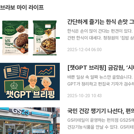
브라보 마이 라이프
간단하게 즐기는 한식 손맛 
한식은 손이 많이 간다는 편견이 있다.
간편 한식이 대세다. 청정원의 ‘집밥 상
‘프리미엄 셰프 레시피’까지. 이제 한식
2025-12-04 06:00
됐다. 오랜 시간 끓이거나 손질할 필요 
[챗GPT 브리핑] 금감원, ‘
바쁜 일상 속 알짜 뉴스만 골랐습니다.
GPT가 정리하고 편집국 기자가 검수해 전해드립니다. ◆금감원, 고
미’ 신설 금융감독원이 고령층의 금융사
2025-10-20 10:43
금융 아카데미’를 신설했다. 오는 11월
국민 건강 챙기기 나선다, 편
GS리테일이 운영하는 편의점 GS25에
건강기능식품을 만날 수 있다. GS리테