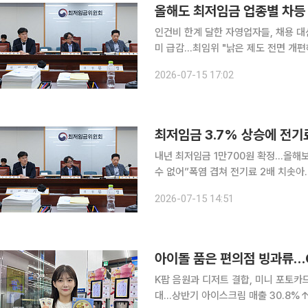
올해도 최저임금 업종별 차등
인건비 한계 달한 자영업자들, 채용 대
미 급감…최임위 "낡은 제도 전면 개편해야" 올해 최저임금위원회 심의에서도 경영계
요구한 ‘업종별 차등 적용’이 노동계
2026-07-15 17:02
저 올해보다 3.7% 오른 시간당 1만
최저임금 3.7% 상승에 전기
내년 최저임금 1만700원 확정…올해
수 없어”폭염 겹쳐 전기료 2배 치솟아…식재료비까지 이중고 
으로 결정되면서 소상공인들의 반발이 
2026-07-15 14:51
건비가 추가로 오르고, 폭염으로 냉방
아이돌 품은 편의점 빙과류…G
K팝 음원과 디저트 결합, 미니 포토카
대…상반기 아이스크림 매출 30.8%↑ 국내 편의점 시장에서 K팝 콘텐츠와 인기 디저트 브랜