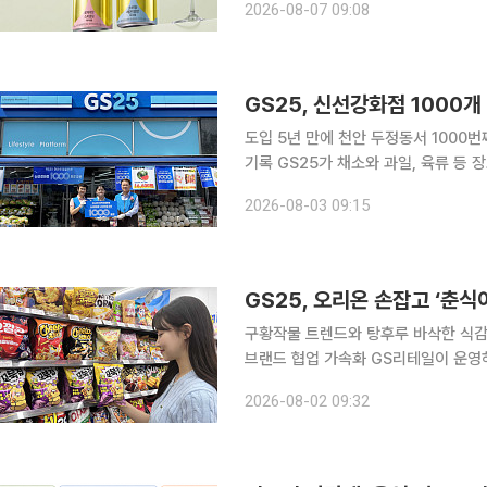
2026-08-07 09:08
는 세계 3
GS25, 신선강화점 1000개
도입 5년 만에 천안 두정동서 1000번
기록 GS25가 채소와 과일, 육류 등 장보기 상품을 확대한 신선강화형 매장 1000호점을 열었다.
2021년 처음 도입한 지 5년 만이다.
2026-08-03 09:15
상 높았고, 올해 상반기 신선식품 매출
GS25, 오리온 손잡고 ‘춘
구황작물 트렌드와 탕후루 바삭한 식감 
브랜드 협업 가속화 GS리테일이 운영하는 편의점 GS25가 오리온의 글로벌 인지도와 인기 캐릭터
를 결합한 단독 스낵을 출시하며 제조사 메가 브
2026-08-02 09:32
공동 기획한 '춘식이 꼬북칩 고구마탕