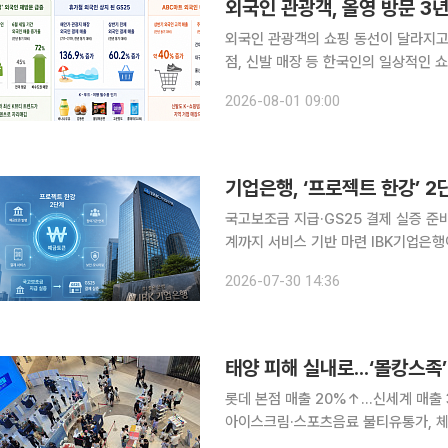
외국인 관광객, 올영 방문 3
외국인 관광객의 쇼핑 동선이 달라지고
점, 신발 매장 등 한국인의 일상적인 
문을 넘어 성수와 건대, 강릉·부산·대
2026-08-01 09:00
다. 30일 CJ올리브영이 글로벌텍
기업은행, ‘프로젝트 한강’ 
국고보조금 지급·GS25 결제 실증 
계까지 서비스 기반 마련 IBK기업은행이 한국은행의 디지털화폐(CBDC) 실증사업인 ‘프로젝트 한
강’ 2단계를 앞두고 예금토큰 서비스 
2026-07-30 14:36
GS25 결제 실증을 준비하며 예금토큰
롯데 본점 매출 20%↑...신세계 매출 
아이스크림·스포츠음료 불티유통가, 체험
마 시즌이 끝나고 역대급 폭염 기록이