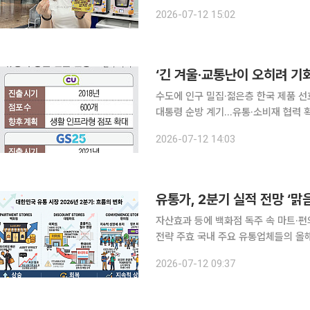
결합한 이색 협업 상품이 첫선을 보인다. GS리테일이 운영하는 편의점 GS25는 투모로우바
2026-07-12 15:02
더(TXT) 멤버 연준, 요거트 아이스크림
‘긴 겨울·교통난이 오히려 기회
수도에 인구 밀집·젊은층 한국 제품 
대통령 순방 계기…유통·소비재 협력 확대 기대 몽골이 국내 유통기업의 주요 해
고 있다. 편의점과 대형마트, 자체브랜
2026-07-12 14:03
자산효과 등에 백화점 독주 속 마트·
전략 주효 국내 주요 유통업체들의 올해 2분기 경영 실적이 업태에 따라 뚜렷한 차별화를 보일 것으
로 관측된다. 자산가치 상승에 힘입은
2026-07-12 09:37
데, 대형마트와 편의점은 경쟁사 영업