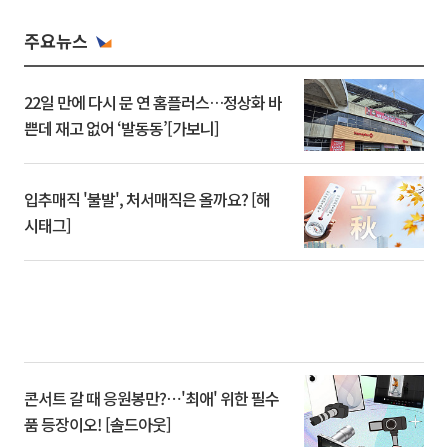
주요뉴스
22일 만에 다시 문 연 홈플러스…정상화 바
쁜데 재고 없어 ‘발동동’[가보니]
입추매직 '불발', 처서매직은 올까요? [해
시태그]
콘서트 갈 때 응원봉만?⋯'최애' 위한 필수
품 등장이오! [솔드아웃]