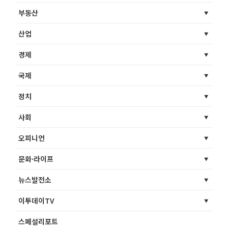
부동산
산업
경제
국제
정치
사회
오피니언
문화·라이프
뉴스발전소
이투데이TV
스페셜리포트