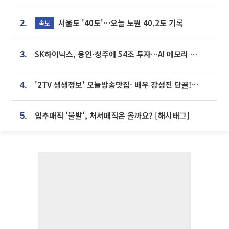
서울도 '40도'…오늘 노원 40.2도 기록
속보
2.
SK하이닉스, 용인·청주에 54조 투자…AI 메모리 생산기지 키운다
3.
'2TV 생생정보' 오늘방송맛집- 배우 강성진 단골! 쌀국수ㆍ푸팟퐁 커리 맛집 '블○○○'
4.
입추매직 '불발', 처서매직은 올까요? [해시태그]
5.