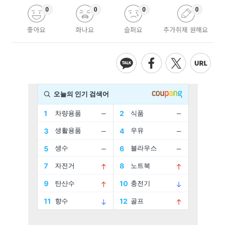
0
0
0
0
좋아요
화나요
슬퍼요
추가취재 원해요