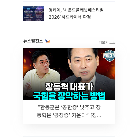
영케이, ‘사운드플래닛페스티벌
2026’ 헤드라이너 확정
뉴스발전소
“한동훈은 ‘공한증’ 낮추고 장
동혁은 ‘공장증’ 키운다” [정치
대학]