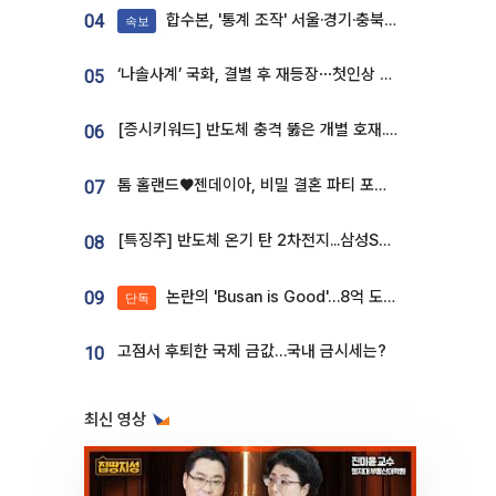
합수본, '통계 조작' 서울·경기·충북 선관위 등 추가 압수수색
04
속보
‘나솔사계’ 국화, 결별 후 재등장⋯첫인상 투표 휩쓸고 ‘인기녀’ 등극
05
[증시키워드] 반도체 충격 뚫은 개별 호재...포스코퓨처엠·에코프로·한화솔루션 '눈길'
06
톰 홀랜드♥젠데이아, 비밀 결혼 파티 포착⋯호텔 대관비만 9억
07
[특징주] 반도체 온기 탄 2차전지...삼성SDI, 장 초반 7% 넘게 껑충
08
논란의 'Busan is Good'…8억 도시브랜드, 용산 대통령실 CI 업체가 수행
09
단독
고점서 후퇴한 국제 금값…국내 금시세는?
10
최신 영상