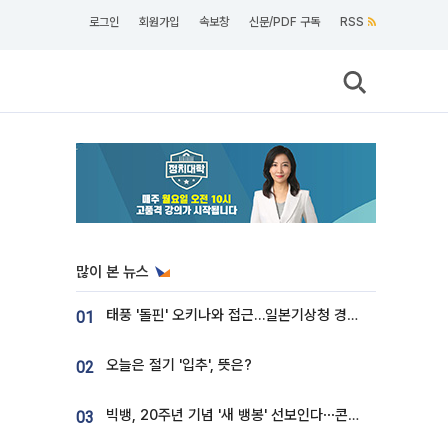
로그인
회원가입
속보창
신문/PDF 구독
RSS
많이 본 뉴스
태풍 '돌핀' 오키나와 접근…일본기상청 경로 업데이트
01
오늘은 절기 '입추', 뜻은?
02
빅뱅, 20주년 기념 '새 뱅봉' 선보인다⋯콘서트 앞두고 팝업 개최
03