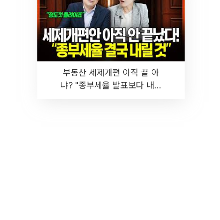
부동산 세제개편 아직 끝 아
냐? "종부세율 발표보다 내릴
것" 장기거주·양도세 전망 I 집
땅지성 I 김인만, 진미윤