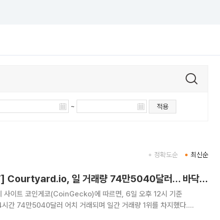
~
적용
정확도순
최신순
[넥스블록][핫 NFT] Courtyard.io, 일 거래량 74만5040달러… 바닥가 5달러
사이트 코인게코(CoinGecko)에 따르면, 6일 오후 12시 기준
근 24시간 74만5040달러 어치 거래되며 일간 거래량 1위를 차지했다.
 바닥가 5달러로 984.67% 상승했다. 2위 CryptoPunks는 24시간 거래