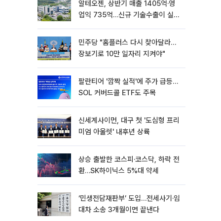
알테오젠, 상반기 매출 1405억·영
업익 735억…신규 기술수출이 실적
견인
민주당 "홈플러스 다시 찾아달라…
장보기로 10만 일자리 지켜야"
팔란티어 '깜짝 실적'에 주가 급등…
SOL 커버드콜 ETF도 주목
신세계사이먼, 대구 첫 '도심형 프리
미엄 아울렛' 내후년 상륙
상승 출발한 코스피·코스닥, 하락 전
환…SK하이닉스 5%대 약세
‘민생전담재판부’ 도입…전세사기·임
대차 소송 3개월이면 끝낸다