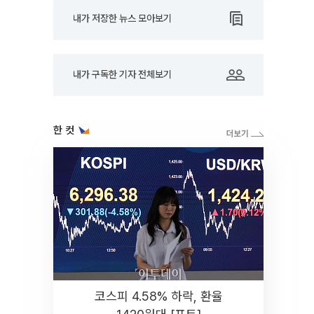
내가 저장한 뉴스 모아보기
내가 구독한 기자 전체보기
한 컷
코스피 4.58% 하락, 환율