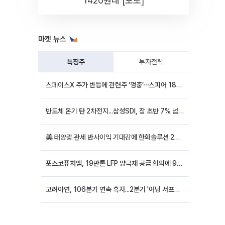
1420원대 [포토]
마켓 뉴스
특징주
투자전략
스페이스X 주가 반등에 관련주 ‘껑충’⋯스피어 18%ㆍ에이치브이엠 12%↑
반도체 온기 탄 2차전지...삼성SDI, 장 초반 7% 넘게 껑충
美 태양광 관세 반사이익 기대감에 한화솔루션 20%대·OCI홀딩스 14%대 급등
포스코퓨처엠, 19만톤 LFP 양극재 공급 합의에 9%대 강세
고려아연, 106분기 연속 흑자...2분기 '어닝 서프라이즈'에 장 초반 12%대 강세