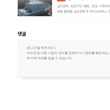
실리콘투, 팀장·PD 채용…방송 기획부
유통 플랫폼 실리콘투가 라이브커머스 전
나섰다. 국내 화장품을 해외 유통망에 공
댓글