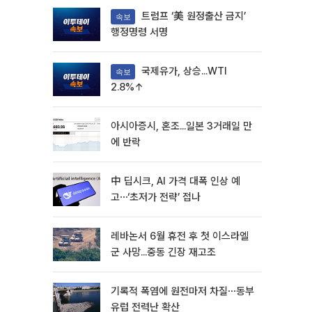
트럼프 ‘美 원정출산 금지’
속보
행정명령 서명
국제유가, 상승...WTI
속보
2.8%↑
아시아증시, 혼조...일본 3거래일 만
에 반락
中 딥시크, AI 가격 대폭 인상 예
고⋯‘초저가 전략’ 접나
레바논서 6월 휴전 후 첫 이스라엘
군 사망...중동 긴장 재고조
기록적 폭염에 원전마저 차질⋯동부
유럽 전력난 확산