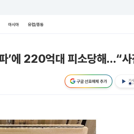
아시아
유럽/중동
리파’에 220억대 피소당해…“
기사
구글 선호매체 추가