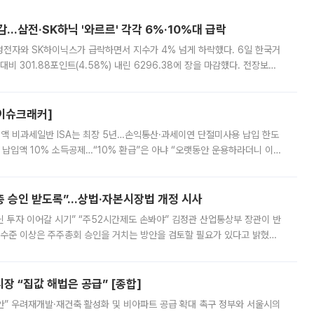
감…삼전·SK하닉 '와르르' 각각 6%·10%대 급락
삼성전자와 SK하이닉스가 급락하면서 지수가 4% 넘게 하락했다. 6일 한국거
비 301.88포인트(4.58%) 내린 6296.38에 장을 마감했다. 전장보다
스피는 장중 한때 6550.94까지 오르기도 했으나 6238.32까지 밀리기도 했
[이슈크래커]
 전액 비과세일반 ISA는 최장 5년…손익통산·과세이연 단절미사용 납입 한도
납입액 10% 소득공제…“10% 환급”은 아냐 “오랫동안 운용하라더니 이제
 ‘만능 절세 통장’으로 불리는 개인종합자산관리계좌(ISA)가 두 갈래로 개
주총 승인 받도록”…상법·자본시장법 개정 시사
닌 투자 이어갈 시기” “주52시간제도 손봐야” 김정관 산업통상부 장관이 반
 수준 이상은 주주총회 승인을 거치는 방안을 검토할 필요가 있다고 밝혔다.
배구조와 주주권 강화 논의가 이어지는 가운데, 핵심 연구인력에 대한
 “집값 해법은 공급” [종합]
안” 우려재개발·재건축 활성화 및 비아파트 공급 확대 촉구 정부와 서울시의