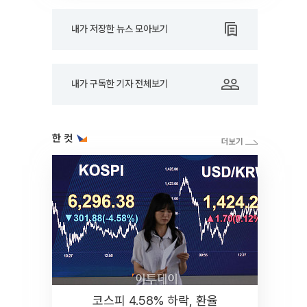
내가 저장한 뉴스 모아보기
내가 구독한 기자 전체보기
한 컷
코스피 4.58% 하락, 환율