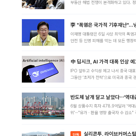
부동산 해법 전쟁이 본격화하고 있다. 
드를 꺼내자 서울시는 전·월세 부담만 
李 "폭염은 국가적 기후재난"…냉
이재명 대통령은 6일 사상 최악의 폭염
안전 등 인명 피해를 막는 데 모든 행
인프라 확충 계획을 내년도 예산안에 반
中 딥시크, AI 가격 대폭 인상 
IPO 앞두고 수익성 제고 나서 중국 대표
그동안 ‘초저가 전략’으로 미국과 중국
가된다. 블룸버그통신에 따르면 딥시크는
반도체 날개 달고 날았다⋯'역대급
6월 상품수지 흑자 478.9억달러 '역대
위'⋯"유가ㆍ환율 영향 출국자 수 감소" 
급 수출 호조가 매달 이어지면서 6월 
대 기
실리콘투, 라이브커머스팀 
단독