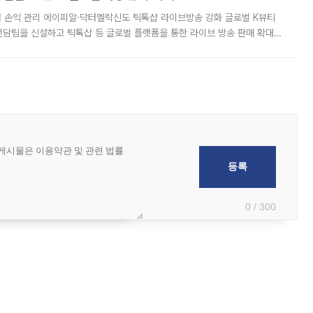
터 손익 관리 에이피알·닥터멜락신도 틱톡샵 라이브방송 강화 글로벌 K뷰티
담팀을 신설하고 틱톡샵 등 글로벌 플랫폼을 통한 라이브 방송 판매 확대에
급하는 데서 한발 더 나아가 방송 기획과 상품 구성, 출연자 섭외, 손익
0 / 300