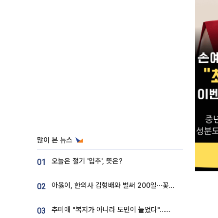
많이 본 뉴스
오늘은 절기 '입추', 뜻은?
01
아옳이, 한의사 김형배와 벌써 200일⋯꽃다발 들고 "프러포즈 아냐"
02
추미애 "복지가 아니라 도민이 늘었다"…재정난 책임론 정면돌파
03