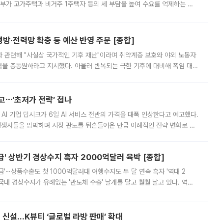
정부가 고가주택과 비거주 1주택자 등의 세 부담을 높여 수요를 억제하는 카
키울 것이라며 세금이 아닌 공급이 근본적인 처방이라고 전면 반박했다.
방·전력망 확충 등 예산 반영 주문 [종합]
과 관련해 "사실상 국가적인 기후 재난"이라며 취약계층 보호와 야외 노동자
정력을 총동원하라고 지시했다. 아울러 반복되는 극한 기후에 대비해 폭염 대응
영하는 방안도 검토하라고 주문했다. 이 대통령은 이날 폭염·가뭄 대
예고⋯‘초저가 전략’ 접나
 AI 기업 딥시크가 6일 AI 서비스 전반의 가격을 대폭 인상한다고 예고했다.
 경쟁사들을 압박하며 시장 판도를 뒤흔들어온 만큼 이례적인 전략 변화로 평
 이날 공지를 통해 구체적인 인상 폭은 공개하지 않았지만 상당한 수
' 상반기 경상수지 흑자 2000억달러 육박 [종합]
급'⋯상품수출도 첫 1000억달러대 여행수지도 두 달 연속 흑자 '역대 2
국내 경상수지가 유례없는 '반도체 수출' 날개를 달고 훨훨 날고 있다. 역대
경상수지 뿐 아니라 상반기 경상수지 흑자도 2000억달러에 근접하며 사상 최
신설…K뷰티 ‘글로벌 라방 판매’ 확대