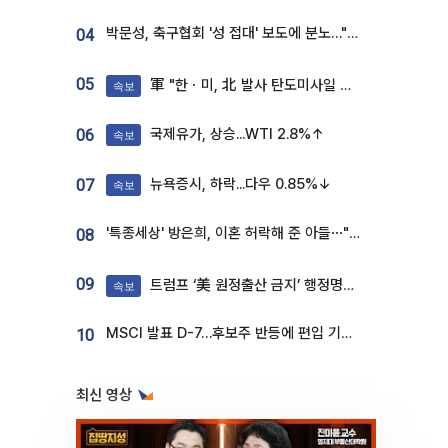
박문성, 축구협회 '성 접대' 보도에 분노…"다 말아먹으려고 작정했나"
04
05
軍 "한ㆍ미, 北 발사 탄도미사일 제원 정밀분석 중"
속보
국제유가, 상승...WTI 2.8%↑
06
속보
뉴욕증시, 하락...다우 0.85%↓
07
속보
'특종세상' 방은희, 이혼 허락해 준 아들⋯"너무 잘 커줬다" 오열
08
09
트럼프 ‘美 원정출산 금지’ 행정명령 서명
속보
MSCI 발표 D-7…후보주 반등에 편입 기대 재점화
10
최신 영상