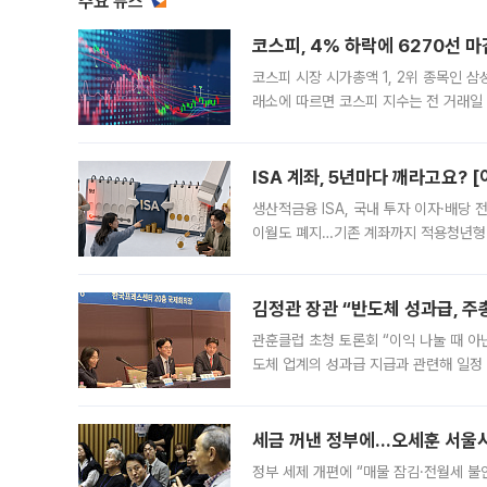
주요 뉴스
코스피, 4% 하락에 6270선 마
코스피 시장 시가총액 1, 2위 종목인 
래소에 따르면 코스피 지수는 전 거래일 대
1.81% 내린 6478.75에 출발한 코
다. 이날 오전
ISA 계좌, 5년마다 깨라고요? 
생산적금융 ISA, 국내 투자 이자·배당
이월도 폐지…기존 계좌까지 적용청년형 
는 5년마다 계좌를 해지하라는 건가요?”
편을
김정관 장관 “반도체 성과급, 
관훈클럽 초청 토론회 “이익 나눌 때 아
도체 업계의 성과급 지급과 관련해 일정
최근 상법·자본시장법 개정으로 기업 지
세금 꺼낸 정부에…오세훈 서울시장
정부 세제 개편에 “매물 잠김·전월세 불