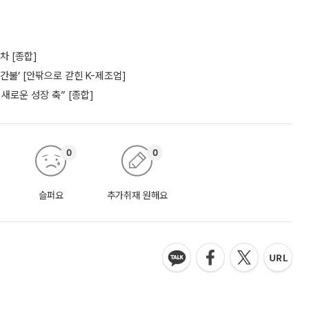
차 [종합]
간불’ [안팎으로 갇힌 K-제조업]
새로운 성장 축” [종합]
0
0
슬퍼요
추가취재 원해요