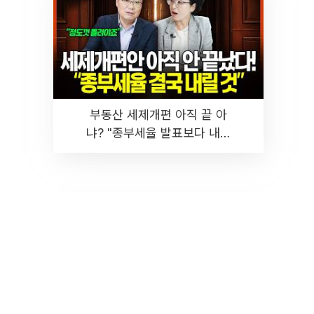
부동산 세제개편 아직 끝 아
냐? "종부세율 발표보다 내릴
것" 장기거주·양도세 전망 I 집
땅지성 I 김인만, 진미윤