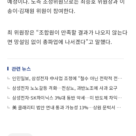
예정이다. 노측 조정위원으로는 최승호 위원장과 이
송이·김재원 위원이 참여한다.
최 위원장은 “조합원이 만족할 결과가 나오지 않는다
면 망설임 없이 총파업에 나서겠다”고 말했다.
관련 뉴스
인민일보, 삼성전자 中사업 조정에 “철수 아닌 전략적 전환”
삼성전자 노노갈등 격화…전삼노, 과반노조에 사과 요구
삼성전자·SK하이닉스 3%대 동반 약세…미 반도체 차익실현·중동 리스크에 '휘청'
美 클래리티 법안 연내 통과 가능성 13%…상원 문턱서 제동