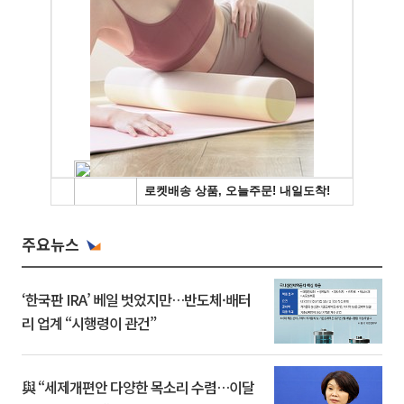
주요뉴스
‘한국판 IRA’ 베일 벗었지만…반도체·배터
리 업계 “시행령이 관건”
與 “세제개편안 다양한 목소리 수렴…이달