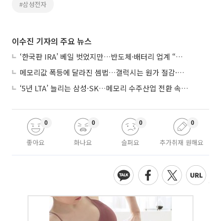
#삼성전자
이수진 기자의 주요 뉴스
‘한국판 IRA’ 베일 벗었지만…반도체·배터리 업계 “시행령이 관건”
메모리값 폭등에 달라진 셈법…갤럭시는 원가 절감·아이폰은 서비스 확대
‘5년 LTA’ 늘리는 삼성·SK…메모리 수주산업 전환 속 다른 셈법
0
0
0
0
좋아요
화나요
슬퍼요
추가취재 원해요