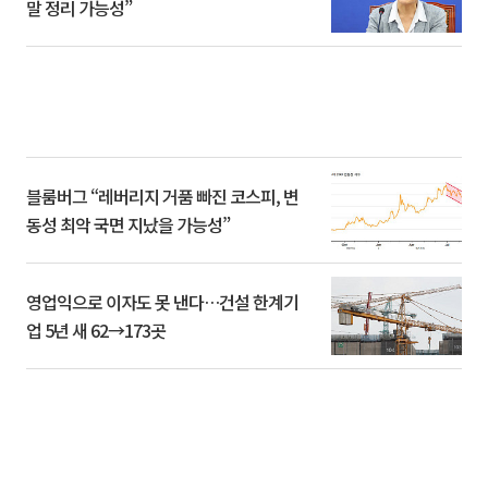
말 정리 가능성”
블룸버그 “레버리지 거품 빠진 코스피, 변
동성 최악 국면 지났을 가능성”
영업익으로 이자도 못 낸다…건설 한계기
업 5년 새 62→173곳