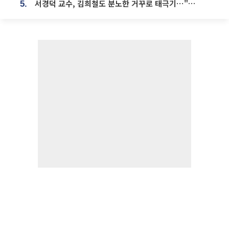
서경덕 교수, 김희철도 분노한 거꾸로 태극기⋯"엉터리는 아냐, 아쉬울 뿐"
5.