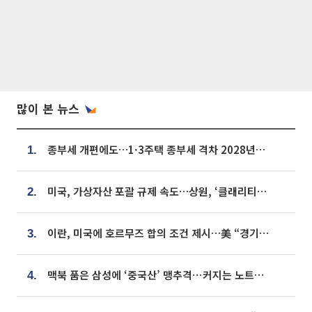
많이 본 뉴스
종부세 개편에도…1·3주택 종부세 격차 2028년부터 확대
1.
미국, 가상자산 포괄 규제 속도…상원, ‘클래리티법’ 9월 절차투표 추진
2.
이란, 미국에 호르무즈 합의 조건 제시…美 “경기 아직 안 끝나” [종합]
3.
맥북 품은 삼성에 ‘중국산’ 맹추격⋯커지는 노트북 OLED 시장
4.