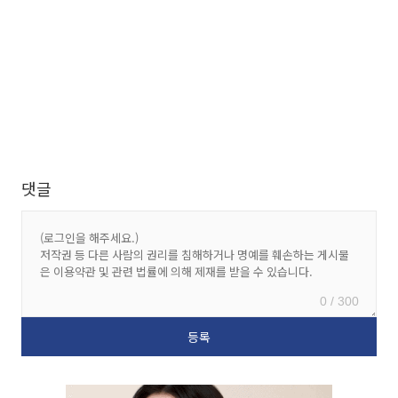
댓글
0 / 300