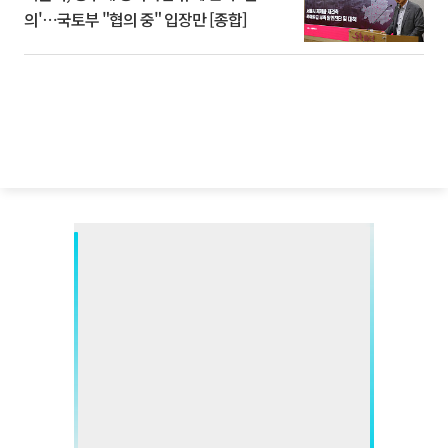
의'⋯국토부 "협의 중" 입장만 [종합]