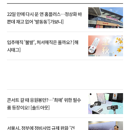
22일 만에 다시 문 연 홈플러스…정상화 바
쁜데 재고 없어 ‘발동동’[가보니]
입추매직 '불발', 처서매직은 올까요? [해
시태그]
콘서트 갈 때 응원봉만?⋯'최애' 위한 필수
품 등장이오! [솔드아웃]
서울시, 정부에 정비사업 규제 완화 '건