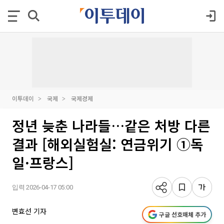
이투데이
국제
국제경제
정년 늦춘 나라들…같은 처방 다른
결과 [해외실험실: 연금위기 ①독
일·프랑스]
입력 2026-04-17 05:00
변효선 기자
구글 선호매체 추가