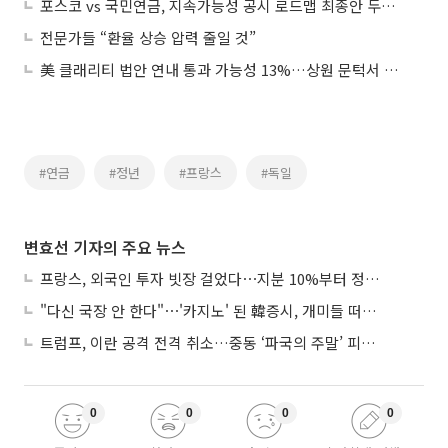
포스코 vs 국민연금, 지속가능성 공시 로드맵 최종안 두고 '온도차'
전문가들 “환율 상승 압력 줄일 것”
美 클래리티 법안 연내 통과 가능성 13%…상원 문턱서 제동
#연금
#정년
#프랑스
#독일
변효선 기자의 주요 뉴스
프랑스, 외국인 투자 빗장 걸었다⋯지분 10%부터 정부가 승인
"다신 국장 안 한다"⋯'카지노' 된 韓증시, 개미들 떠난다
트럼프, 이란 공격 전격 취소…중동 ‘파국의 주말’ 피했다
0
0
0
0