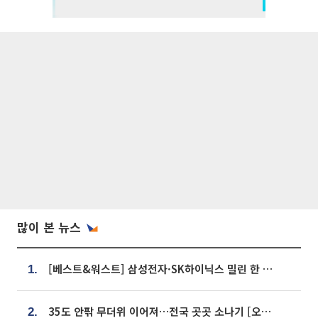
많이 본 뉴스
[베스트&워스트] 삼성전자·SK하이닉스 밀린 한 주…상상인증권은 85% 급등
1.
35도 안팎 무더위 이어져…전국 곳곳 소나기 [오늘 날씨]
2.