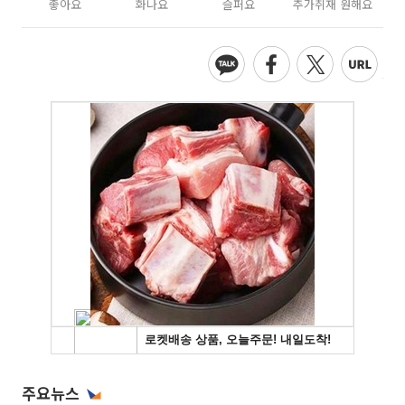
좋아요
화나요
슬퍼요
추가취재 원해요
주요뉴스