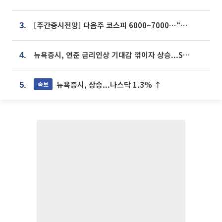
[주간증시전망] 다음주 코스피 6000~7000⋯“外人 수급은 정책이 변수”
3.
뉴욕증시, 연준 금리인상 기대감 꺾이자 상승...S&P500 사상 최고치 [종합]
4.
뉴욕증시, 상승...나스닥 1.3% ↑
속보
5.